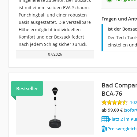
mitgelieferte Zubehör. Der Boxsack
ist mit einem soliden EVA-Schaum-
Punchingball und einer robusten
Fragen und Antw
Basis ausgestattet. Die verstellbare
Ist der Boxsa
Höhe ermöglicht individuellen
Komfort und der Boxsack federt
Der Tech Tool
nach jedem Schlag sicher zurück.
einstellen und
07/2026
Bad Compan
Bestseller
BCA-76
10
ab 99,00 €
(
Sofor
Platz 2 im Pu
Preisvergleic