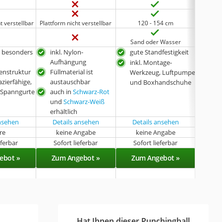
t verstellbar
Plattform nicht verstellbar
120 - 154 cm
1
Sand oder Wasser
San
d besonders
inkl. Nylon-
gute Standfestigkeit
gute
Aufhängung
inkl. Montage-
lang
enstruktur
Füllmaterial ist
Werkzeug, Luftpumpe
ein
azierfähige,
austauschbar
und Boxhandschuhe
e Spanngurte
auch in
Schwarz-Rot
und
Schwarz-Weiß
erhältlich
ansehen
Details ansehen
Details ansehen
hre
keine Angabe
keine Angabe
oh
eferbar
Sofort lieferbar
Sofort lieferbar
Sof
ebot »
Zum Angebot »
Zum Angebot »
Zu
Hat Ihnen dieser Punchingball