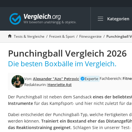
Kategorien
Die beliebtesten V
Freizeit & Sport
Tests & Vergleiche
Freizeit & Sport
Fitnessgeräte
Punchingball V
Gartentrampolin
Punchingball Vergleich 2026
Trampolin
Metalldetektor
Die besten Boxbälle im Vergleich.
Eufab-Fahrradträg
Fachbereich:
Fitne
Von:
Alexander "Azo" Petrovic
Experte
Trampolin 366 cm
Redakteurin:
Henriette Ast
Fahrradschloss
Der Punchingball ist neben dem Sandsack
eines der beliebte
Aluminium-Koffer
Instrumente
für das Kampfsport- und hier nicht zuletzt für da
Futterboot
Dabei entscheidet der Punchingball-Typ, welche Fertigkeiten d
Air Bike
werden können.
Trainiert ein Boxstand eher das Distanzgefühl
E-Bike-Dreirad
das Reaktionstraining geeignet
. Schlagen Sie in unserer Test-