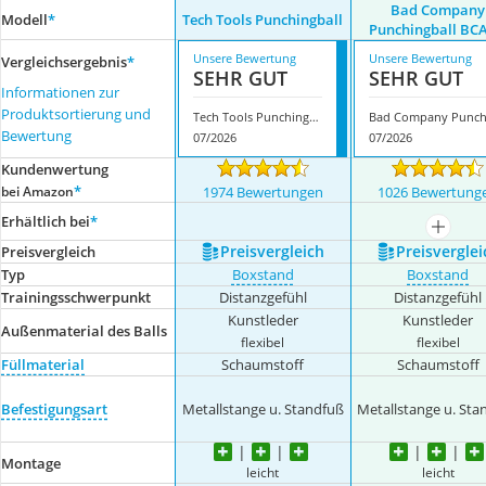
Bad Company
Modell
*
Tech Tools Punchingball
Punchingball BCA
Unsere Bewertung
Unsere Bewertung
Vergleichsergebnis
*
SEHR GUT
SEHR GUT
Informationen zur
Produktsortierung und
Tech Tools Punchingball
Bewertung
07/2026
07/2026
Kundenwertung
*
bei Amazon
1974 Bewertungen
1026 Bewertung
Erhältlich bei
*
mehr a
Preis­vergleich
Preis­verglei
Preis­vergleich
Typ
Boxstand
Boxstand
Trainingsschwerpunkt
Distanzgefühl
Distanzgefühl
Kunstleder
Kunstleder
Außenmaterial des Balls
flexibel
flexibel
Füllmaterial
Schaumstoff
Schaumstoff
Befestigungsart
Metallstange u. Standfuß
Metallstange u. Sta
Montage
leicht
leicht