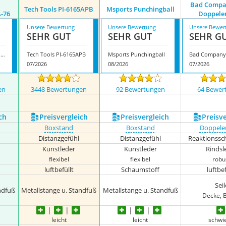
Bad Compa
Tech Tools PI-6165APB
Msports Punchingball
-76
Doppele
Unsere Bewertung
Unsere Bewertung
Unsere Bewer
SEHR GUT
SEHR GUT
SEHR G
Bad Company Punchingball BCA-76
Tech Tools PI-6165APB
Msports Punchingball
07/2026
08/2026
07/2026
en
3448 Bewertungen
92 Bewertungen
64 Bewer
nzeigen
ch
Preis­vergleich
Preis­vergleich
Preis­v
Boxstand
Boxstand
Doppele
Distanzgefühl
Distanzgefühl
Reaktionssch
Kunstleder
Kunstleder
Rindsl
flexibel
flexibel
robu
luftbefüllt
Schaumstoff
luftbef
Seil
ndfuß
Metallstange u. Standfuß
Metallstange u. Standfuß
Decke, 
leicht
leicht
schwi