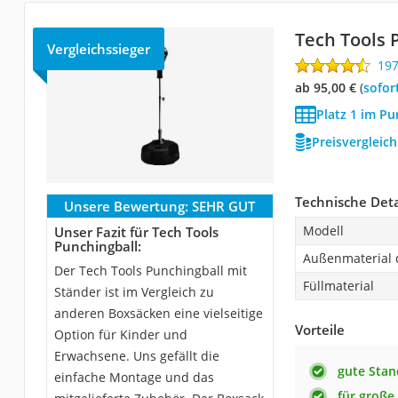
Tech Tools 
Vergleichssieger
19
ab 95,00 €
(
Sofor
Platz 1 im Pu
Preisvergleic
Technische Deta
Unsere Bewertung:
SEHR GUT
Modell
Unser Fazit für Tech Tools
Punchingball:
Außenmaterial d
Der Tech Tools Punchingball mit
Füllmaterial
Ständer ist im Vergleich zu
anderen Boxsäcken eine vielseitige
Vorteile
Option für Kinder und
Erwachsene. Uns gefällt die
gute Stan
einfache Montage und das
für große