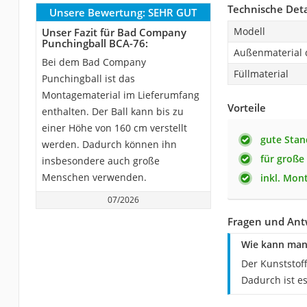
Technische Deta
Unsere Bewertung:
SEHR GUT
Modell
Unser Fazit für Bad Company
Punchingball BCA-76:
Außenmaterial d
Bei dem Bad Company
Füllmaterial
Punchingball ist das
Montagematerial im Lieferumfang
Vorteile
enthalten. Der Ball kann bis zu
einer Höhe von 160 cm verstellt
gute Stan
werden. Dadurch können ihn
für große
insbesondere auch große
Menschen verwenden.
inkl. Mon
07/2026
Fragen und Ant
Wie kann man
Der Kunststof
Dadurch ist e