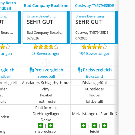
ny Retro
Bad Company Boxbirne
Costway TY579435DE
Sportin
ndball
tung
Unsere Bewertung
Unsere Bewertung
Unsere
UT
SEHR GUT
SEHR GUT
SEH
Bad Company Retro Doppelendball
Bad Company Boxbirne
Costway TY579435DE
07/2026
07/2026
07/202
tungen
53 Bewertungen
194 Bewertungen
78 
mehr anzeigen
ergleich
Preis­vergleich
Preis­vergleich
P
ndball
Speedball
Boxstand
nelligkeit
Ausdauer, Schlagrhythmus
Distanzgefühl
Di
eder
Vinyl
Kunstleder
st
flexibel
flexibel
üllt
Textilreste
luftbefüllt
S
Plattform u.
e
Drehkugellager
Metallstange u. Standfuß
Metalls
Boden
Decke
erig
anspruchsvoll
leicht