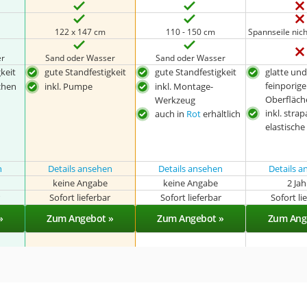
122 x 147 cm
110 - 150 cm
Spannseile nich
er
Sand oder Wasser
Sand oder Wasser
keit
gute Standfestigkeit
gute Standfestigkeit
glatte un
feinporige
chen
inkl. Pumpe
inkl. Montage-
Oberfläch
Werkzeug
inkl. strap
auch in
Rot
erhältlich
elastisch
n
Details ansehen
Details ansehen
Details 
keine Angabe
keine Angabe
2 Ja
r
Sofort lieferbar
Sofort lieferbar
Sofort li
»
Zum Angebot »
Zum Angebot »
Zum Ang