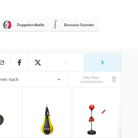
Doppelendbälle
Boxsack-Ständer
Alle Filter
eren nach
zurücksetzen