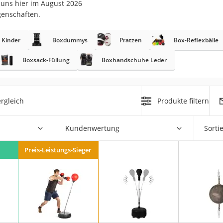
 uns hier im August 2026
erren
genschaften.
llen
 Kinder
Boxdummys
Pratzen
Box-Reflexbälle
Boxsack-Füllung
Boxhandschuhe Leder
rgleich
Produkte filtern
r
Kundenwertung
Sorti
rren
eiten
Preis-Leistungs-Sieger