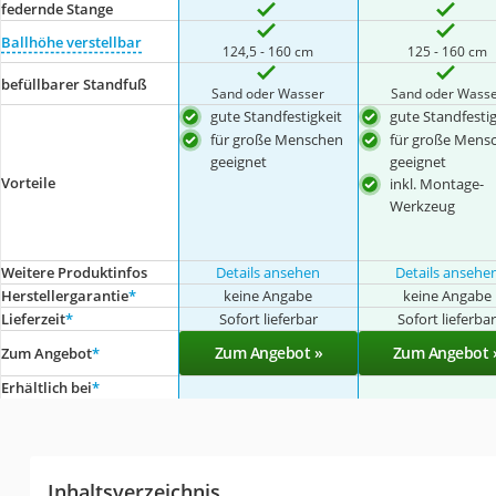
federnde Stange
Ballhöhe verstellbar
124,5 - 160 cm
125 - 160 cm
befüllbarer Standfuß
Sand oder Wasser
Sand oder Wass
gute Standfestigkeit
gute Standfestig
für große Menschen
für große Mens
geeignet
geeignet
Vorteile
inkl. Montage-
Werkzeug
Weitere Produktinfos
Details ansehen
Details ansehe
Herstellergarantie
*
keine Angabe
keine Angabe
Lieferzeit
*
Sofort lieferbar
Sofort lieferba
Zum Angebot »
Zum Angebot 
Zum Angebot
*
Erhältlich bei
*
Inhaltsverzeichnis