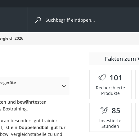
ergleiche nach Kategorie
ergleich 2026
Fakten zum 
er
101
ssgeräte
Recherchierte
Produkte
sten und bewährtesten
85
s Boxtraining.
aran besonders gut trainiert
Investierte
Stunden
, ist ein Doppelendball gut für
 bzw. Vergleichstabelle zu und