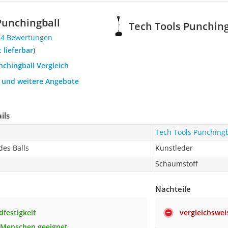
Punchingball
Tech Tools Punching
74 Bewertungen
t lieferbar
)
nchingball Vergleich
h und weitere Angebote
ils
Tech Tools Punchingb
es Balls
Kunstleder
Schaumstoff
Nachteile
dfestigkeit
vergleichswei
 Menschen geeignet