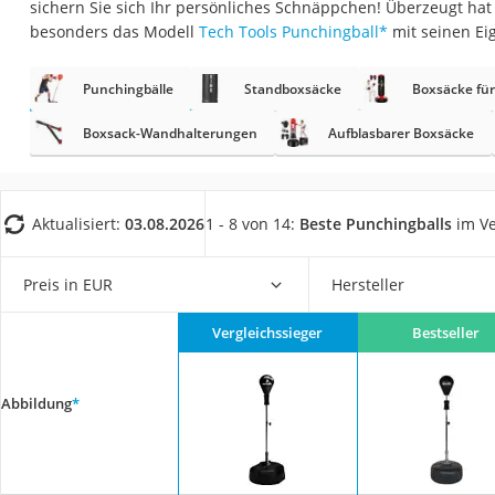
sichern Sie sich Ihr persönliches Schnäppchen! Überzeugt hat
Trekkingschuhe H
besonders das Modell
Tech Tools Punchingball
*
mit seinen Ei
Reisetasche mit Ro
Klimmzugstation
Punchingbälle
Standboxsäcke
Boxsäcke für
Koffer
Boxsack-Wandhalterungen
Aufblasbarer Boxsäcke
Nachtsichtgerät
Faltschloss
Aktualisiert:
03.08.2026
1 - 8 von 14:
Beste Punchingballs
im Ve
Handgepäck-Koffe
Vibrationsplatte
Preis in EUR
Hersteller
Wanderschuhe He
Sicherheitsweste R
Vergleichssieger
Bestseller
Service
Abbildung
*