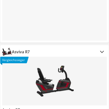
Asviva R7
Vergleichssieger