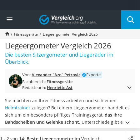
Die beliebtesten Vergleiche nach Kategorie
Vergleich
Freizeit & Sport
Gartentrampolin
Fitnessgeräte
Liegeergometer Vergleich 2026
Trampolin
Metalldetektor
Liegeergometer Vergleich 2026
Eufab-Fahrradträger
Die besten Sitzergometer und Liegeräder im
Trampolin 366 cm
Überblick.
Fahrradschloss
Aluminium-Koffer
Von:
Alexander "Azo" Petrovic
Experte
Futterboot
Fachbereich:
Fitnessgeräte
Air Bike
Redakteurin:
Henriette Ast
E-Bike-Dreirad
Trekkingschuhe Herren
Sie möchten an Ihrer Fitness arbeiten und sich einen
Reisetasche mit Rollen
Heimtrainer
zulegen? Bei einem Liegeergometer handelt es
Klimmzugstation
sich um ein besonders pfiffiges Trainingsgerät,
das Ihre
Koffer
Bandscheiben und Gelenke schont
. Unterschiede gibt es vor
Nachtsichtgerät
allem beim Funktionsumfang des integrierten Computers.
Faltschloss
Hochwertige Modelle überzeugen beispielsweise durch eine
1 - 2 von 14:
Beste Liegeergometer
im Vergleich