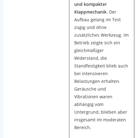
n
und kompakter
g
Klappmechanik
. Der
u
Aufbau gelang im Test
n
zügig und ohne
d
zusätzliches Werkzeug. Im
S
Betrieb zeigte sich ein
t
gleichmäßiger
a
Widerstand, die
b
Standfestigkeit blieb auch
i
bei intensiveren
l
Belastungen erhalten.
i
Geräusche und
t
Vibrationen waren
ä
abhängig vom
t
Untergrund, blieben aber
g
insgesamt im moderaten
e
Bereich.
n