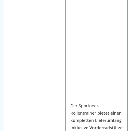
d
e
n
A
u
f
b
a
u
,
H
a
n
d
h
Der Sportneer-
a
Rollentrainer
bietet einen
b
kompletten Lieferumfang
u
inklusive Vorderradstütze