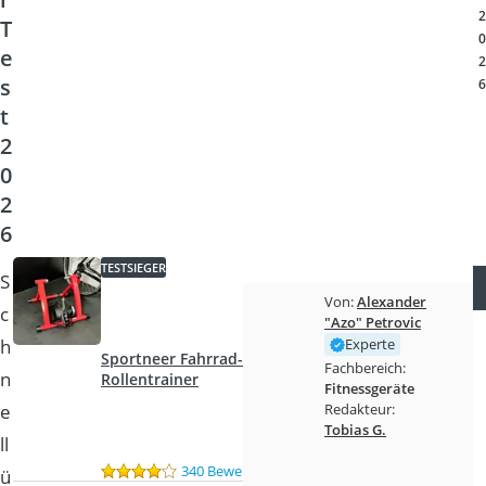
Handgepäck-Koffer
2
T
Vibrationsplatte
0
e
Wanderschuhe Herren
2
s
Sicherheitsweste Reiten
6
Service
t
2
0
2
6
TESTSIEGER
S
Von:
Alexander
c
"Azo" Petrovic
h
Experte
Sportneer Fahrrad-
Fachbereich:
n
Rollentrainer
Fitnessgeräte
e
Redakteur:
Tobias G.
ll
340 Bewertungen
ü