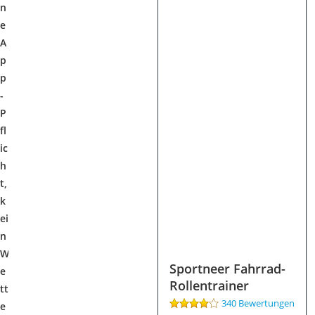
n
e
A
p
p
-
P
fl
ic
h
t,
k
ei
n
W
Sportneer Fahrrad-
e
Rollentrainer
tt
340 Bewertungen
e