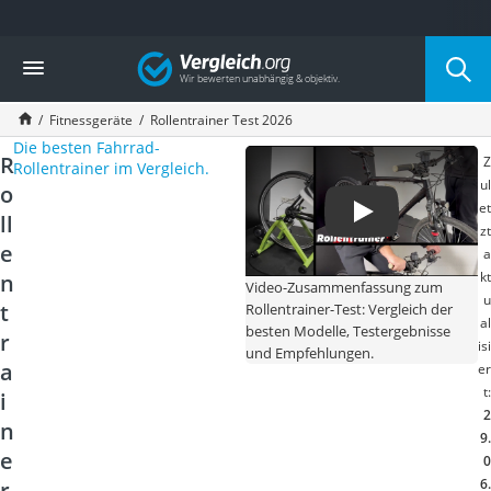
Die beliebtesten Vergleiche nach Kategorie
Vergleich
Freizeit & Sport
Gartentrampolin
Fitnessgeräte
Rollentrainer Test 2026
Trampolin
Die besten Fahrrad-
Metalldetektor
R
Z
Rollentrainer im Vergleich.
Eufab-Fahrradträger
ul
o
Trampolin 366 cm
et
ll
Fahrradschloss
zt
Aluminium-Koffer
e
a
Futterboot
kt
n
Video-Zusammenfassung zum
Air Bike
u
t
Rollentrainer-Test: Vergleich der
al
E-Bike-Dreirad
besten Modelle, Testergebnisse
r
isi
Trekkingschuhe Herren
und Empfehlungen.
a
er
Reisetasche mit Rollen
t:
i
Klimmzugstation
2
Koffer
n
9.
Nachtsichtgerät
e
0
Faltschloss
6.
r