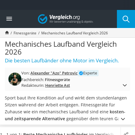
Die beliebtesten Vergleiche nach Kategorie
Vergleich
Freizeit & Sport
Gartentrampolin
Fitnessgeräte
Mechanisches Laufband Vergleich 2026
Trampolin
Metalldetektor
Mechanisches Laufband Vergleich
Eufab-Fahrradträger
2026
Trampolin 366 cm
Die besten Laufbänder ohne Motor im Vergleich.
Fahrradschloss
Aluminium-Koffer
Von:
Alexander "Azo" Petrovic
Experte
Futterboot
Fachbereich:
Fitnessgeräte
Air Bike
Redakteurin:
Henriette Ast
E-Bike-Dreirad
Trekkingschuhe Herren
Sport baut Ihre Kondition auf und wirkt dem stundenlangen
Reisetasche mit Rollen
Sitzen während der Arbeit entgegen. Fitnessgeräte für
Klimmzugstation
Zuhause wie ein mechanisches Laufband sind eine
kosten-
Koffer
und zeitsparende Alternative
gegenüber dem teuren Gang
Nachtsichtgerät
zum Fitnessstudio.
Einige mechanische Laufbänder bieten
Faltschloss
eine verstellbare Steigung an, um beim Training neue Reize
1 - 1 von 1:
Beste Mechanische Laufbänder
im Vergleich