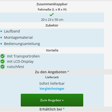
Zusammenklappbar
Faltmaße (L x B x H)
20 x 23 x 50 cm
Zubehör
•
Laufband
•
Montagematerial
•
Bedienungsanleitung
Vorteile
mit Transportrollen
mit LCD-Display
rutschfest
Zu den Angeboten
*
Lieferzeit
Sofort lieferbar
Vergleichssieger
Zum Angebot »
Erhältlich bei
*