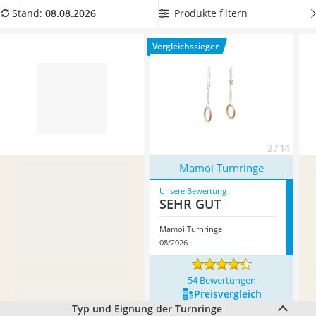
Handgepäck-Koffer
rutschfeste Gymnastikringe
aus unserem Turnringe-
Produkte filtern
Stand:
08.08.2026
Vibrationsplatte
Vergleich, um die Sicherheit während des Turnens zu
Wanderschuhe Herren
gewährleisten. Überzeugt hat uns hier im August 2026
Vergleichssieger
Sicherheitsweste Reiten
besonders das Modell
Mamoi Turnringe
*
mit seinen
Service
Eigenschaften.
2 / 14
Mamoi Turnringe
Unsere Bewertung
SEHR GUT
Mamoi Turnringe
08/2026
54 Bewertungen
Preis­vergleich
Typ und Eignung der Turnringe