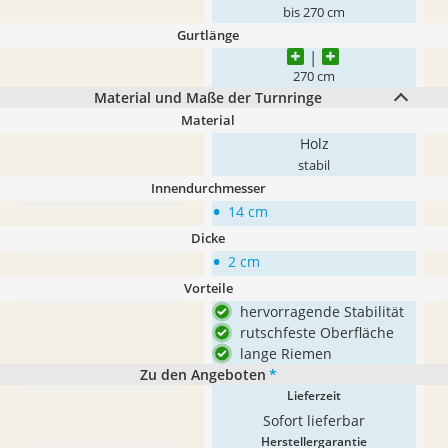
bis 270 cm
Gurtlänge
270 cm
Material und Maße der Turnringe
Material
Holz
stabil
Innendurchmesser
•
14 cm
Dicke
•
2 cm
Vorteile
hervorragende Stabilität
rutschfeste Oberfläche
lange Riemen
Zu den Angeboten
*
Lieferzeit
Sofort lieferbar
Herstellergarantie