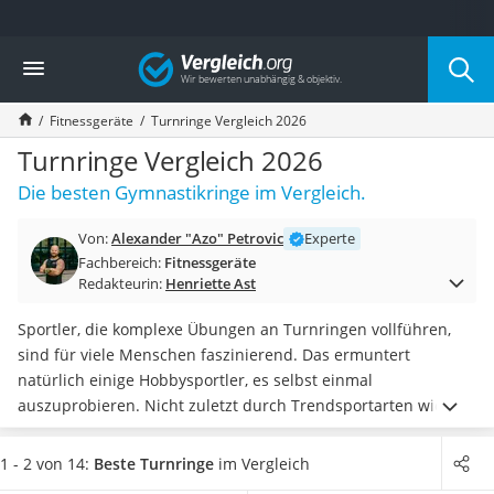
Die beliebtesten Vergleiche nach Kategorie
Vergleich
Freizeit & Sport
Gartentrampolin
Fitnessgeräte
Turnringe Vergleich 2026
Trampolin
Metalldetektor
Turnringe Vergleich 2026
Eufab-Fahrradträger
Die besten Gymnastikringe im Vergleich.
Trampolin 366 cm
Fahrradschloss
Von:
Alexander "Azo" Petrovic
Experte
Aluminium-Koffer
Fachbereich:
Fitnessgeräte
Futterboot
Redakteurin:
Henriette Ast
Air Bike
E-Bike-Dreirad
Sportler, die komplexe Übungen an Turnringen vollführen,
Trekkingschuhe Herren
sind für viele Menschen faszinierend. Das ermuntert
Reisetasche mit Rollen
natürlich einige Hobbysportler, es selbst einmal
Klimmzugstation
auszuprobieren. Nicht zuletzt durch Trendsportarten wie z.
Koffer
B. Crossfit liegen diese Trainingsgeräte
seit einigen Jahren
Nachtsichtgerät
wieder im Trend
.
Laut Tests im Internet bieten die meisten
1 - 2 von 14:
Beste Turnringe
im Vergleich
Faltschloss
Modelle eine
gute Griffigkeit
. Wählen Sie jetzt
sehr