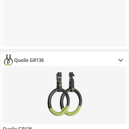
Quolix GR136