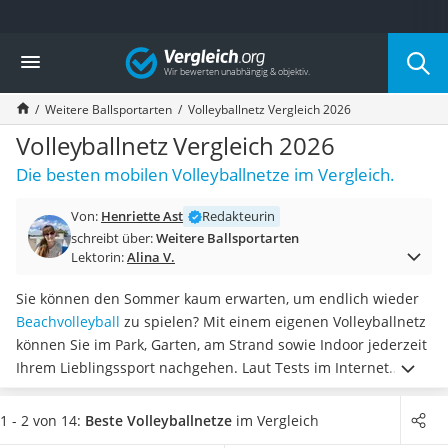
Die beliebtesten Vergleiche nach Kategorie
Vergleich
Freizeit & Sport
Gartentrampolin
Weitere Ballsportarten
Volleyballnetz Vergleich 2026
Trampolin
Metalldetektor
Volleyballnetz Vergleich 2026
Eufab-Fahrradträger
Die besten mobilen Volleyballnetze im Vergleich.
Trampolin 366 cm
Fahrradschloss
Von:
Henriette Ast
Redakteurin
Aluminium-Koffer
schreibt über:
Weitere Ballsportarten
Futterboot
Lektorin:
Alina V.
Air Bike
E-Bike-Dreirad
Sie können den Sommer kaum erwarten, um endlich wieder
Trekkingschuhe Herren
Beachvolleyball
zu spielen? Mit einem eigenen Volleyballnetz
Reisetasche mit Rollen
können Sie im Park, Garten, am Strand sowie Indoor jederzeit
Klimmzugstation
Ihrem Lieblingssport nachgehen. Laut Tests im Internet
Koffer
können Sie sich dabei zwischen einem
einzelnen Netz oder
Nachtsichtgerät
einem kompletten Set
mit Pfosten, Spanngurten und
1 - 2 von 14:
Beste Volleyballnetze
im Vergleich
Faltschloss
weiterem Zubehör entscheiden.
Wählen Sie jetzt ein