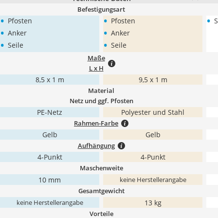
Befestigungsart
•
•
•
Pfosten
Pfosten
S
•
•
Anker
Anker
•
•
Seile
Seile
Maße
L x H
8,5 x 1 m
9,5 x 1 m
Material
Netz und ggf. Pfosten
PE-Netz
Polyester und Stahl
Rahmen-Farbe
Gelb
Gelb
Aufhängung
4-Punkt
4-Punkt
Maschenweite
10 mm
keine Herstellerangabe
Gesamtgewicht
13 kg
keine Herstellerangabe
Vorteile