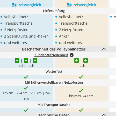
mehr anzeigen
Preis­vergleich
Preis­vergleich
Lieferumfang
•
•
•
Volleyballnetz
Volleyballnetz
V
•
•
Transporttasche
Transporttasche
•
•
2 Netzpfosten
2 Netzpfosten
•
•
2 Spanngurte und -haken
Anker
•
•
und weiteres
und weiteres
Beschaffenheit des Volleyballnetzes
Kundenzufriedenheit
sehr hoch
hoch
Wetterfest
Mit höhenverstellbaren Netzpfosten
175 cm | 224 cm | 235 cm | 246
bis max. 243 cm
cm
Mit Transporttasche
Technische Daten