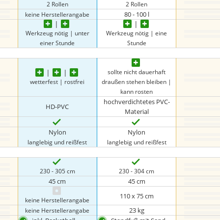
2 Rollen
2 Rollen
80 - 100 l
keine Herstellerangabe
Werkzeug nötig | unter
Werkzeug nötig | eine
einer Stunde
Stunde
sollte nicht dauerhaft
wetterfest | rostfrei
draußen stehen bleiben |
kann rosten
hochverdichtetes PVC-
HD-PVC
Material
Nylon
Nylon
langlebig und reißfest
langlebig und reißfest
230 - 305 cm
230 - 304 cm
45 cm
45 cm
110 x 75 cm
keine Herstellerangabe
23 kg
keine Herstellerangabe