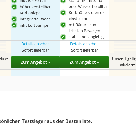
inkl. Basketball
Standfuß mit Sand
oder Wasser befüllbar
höhenverstellbar
Korbhöhe stufenlos
Korbanlage
einstellbar
integrierte Räder
mit Rädern zum
inkl. Luftpumpe
leichten Bewegen
stabil und langlebig
Details ansehen
Details ansehen
Sofort lieferbar
Sofort lieferbar
odukt
Unser Highli
Zum Angebot »
Zum Angebot »
wird ermit
önlichen Testsieger aus der Bestenliste.