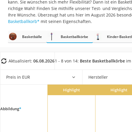
kann. Sie wünschen sich mehr Flexibilität? Dann ist ein Baske
Trekkingschuhe H
richtige Wahl! Finden Sie mithilfe unserer Test- und Vergleich
Reisetasche mit Ro
Ihre Wünsche. Überzeugt hat uns hier im August 2026 besond
Basketballkorb
*
mit seinen Eigenschaften.
Klimmzugstation
Koffer
Basketbälle
Basketballkörbe
Kinder-Basket
Nachtsichtgerät
Faltschloss
Handgepäck-Koffe
Aktualisiert:
06.08.2026
1 - 8 von 14:
Beste Basketballkörbe
im 
Vibrationsplatte
Preis in EUR
Hersteller
Wanderschuhe He
Sicherheitsweste R
Highlight
Highlight
Service
Abbildung
*