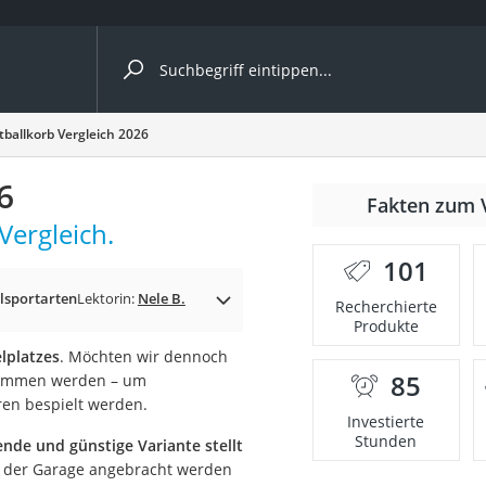
ergleiche nach Kategorie
ballkorb Vergleich 2026
6
Fakten zum 
Vergleich.
er
101
lsportarten
Lektorin:
Nele B.
Recherchierte
Produkte
lplatzes
. Möchten wir dennoch
85
nommen werden – um
ren bespielt werden.
Investierte
Stunden
ende und günstige Variante stellt
r der Garage angebracht werden