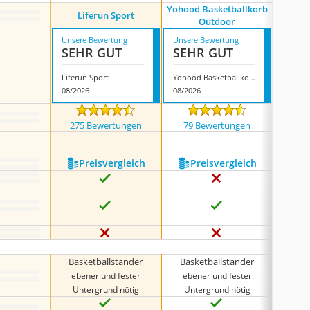
Yohood Basketballkorb
Dema Ba
Liferun Sport
Outdoor
Unsere Bewertung
Unsere Bewertung
Unsere
SEHR GUT
SEHR GUT
SEH
Liferun Sport
Yohood Basketballkorb Outdoor
08/2026
08/2026
07/202
275 Bewertungen
79 Bewertungen
68 
Preis­vergleich
Preis­vergleich
P
Spiele
ei
Basketballständer
Basketballständer
Bask
ebener und fester
ebener und fester
ebe
Untergrund nötig
Untergrund nötig
Unt