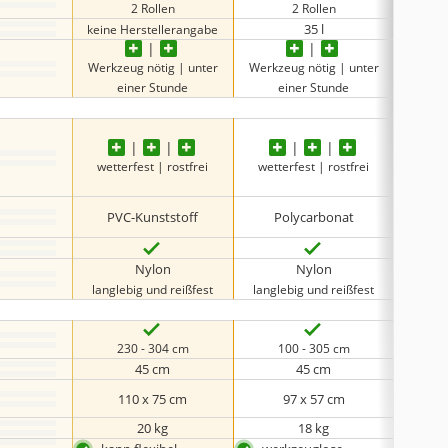
2 Rollen
2 Rollen
35 l
keine Herstellerangabe
Werkzeug nötig | unter
Werkzeug nötig | unter
Werkze
einer Stunde
einer Stunde
unte
sollt
wetterfest | rostfrei
wetterfest | rostfrei
draußen
PVC-Kunststoff
Polycarbonat
PV
Nylon
Nylon
langlebig und reißfest
langlebig und reißfest
langle
230 - 304 cm
100 - 305 cm
2
45 cm
45 cm
110 x 75 cm
97 x 57 cm
20 kg
18 kg