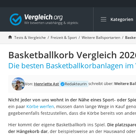
Kategorien
Die beliebtesten V
Freizeit & Sport
Tests & Vergleiche
Freizeit & Sport
Weitere Ballsportarten
Basket
Gartentrampolin
Basketballkorb Vergleich 202
Trampolin
Metalldetektor
Die besten Basketballkorbanlagen im 
Eufab-Fahrradträg
Trampolin 366 cm
schreibt über:
Weitere Bal
Von:
Henriette Ast
Redakteurin
Fahrradschloss
Nicht jeder von uns wohnt in der Nähe eines Sport- oder Spie
Aluminium-Koffer
ein paar
Körbe werfen
, müssen dann lange Wege in Kauf ge
Futterboot
gegebenenfalls festzustellen, dass die Körbe bereits von ande
Air Bike
Hier kommt der eigene Basketballkorb ins Spiel.
Die platzspar
E-Bike-Dreirad
der Hängekorb dar
, der beispielsweise an der Hauswand ode