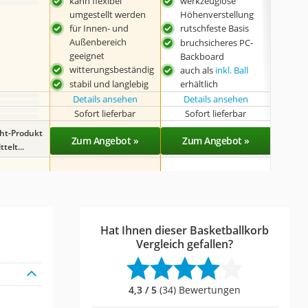
kann flexibel
werkzeuglose
Kor
umgestellt werden
Höhenverstellung
eins
für Innen- und
rutschfeste Basis
Bod
Außenbereich
mög
bruchsicheres PC-
geeignet
Backboard
witterungsbeständig
auch als
inkl. Ball
stabil und langlebig
erhältlich
Details ansehen
Details ansehen
Det
Sofort lieferbar
Sofort lieferbar
Lieferba
ght-Produkt
Zum Angebot »
Zum Angebot »
Zu
telt...
Hat Ihnen dieser Basketballkorb
Vergleich gefallen?
4,3 / 5
(34) Bewertungen