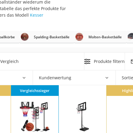
tballständer wiederum die
erren
stabelle das perfekte Produkte für
llen
ers das Modell
Kesser
ballkörbe
Spalding-Basketbälle
Molten-Basketbälle
r
Vergleich
Produkte filtern
Kundenwertung
Sorti
rren
eiten
Vergleichssieger
Highl