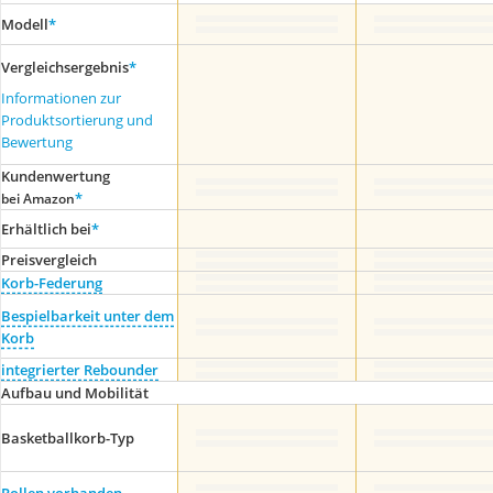
Modell
*
Vergleichsergebnis
*
Informationen zur
Produktsortierung und
Bewertung
Kundenwertung
*
bei Amazon
Erhältlich bei
*
Preis­vergleich
Korb-Federung
Bespielbarkeit unter dem
Korb
integrierter Rebounder
Aufbau und Mobilität
Basketballkorb-Typ
Rollen vorhanden