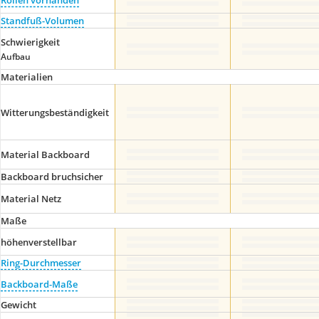
Standfuß-Volumen
Schwierigkeit
Aufbau
Materialien
Witterungsbeständigkeit
Material Backboard
Backboard bruchsicher
Material Netz
Maße
höhenverstellbar
Ring-Durchmesser
Backboard-Maße
Gewicht