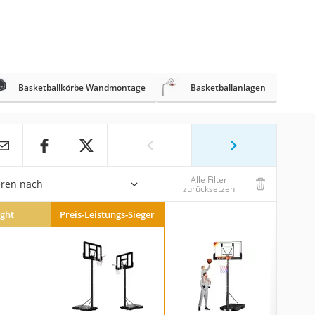
Basketballkörbe Wandmontage
Basketballanlagen
Alle Filter
eren nach
zurücksetzen
ight
Preis-Leistungs-Sieger