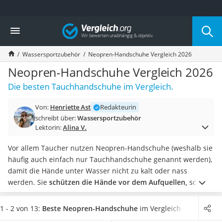
Die beliebtesten Vergleiche nach Kategorie
Vergleich
Freizeit & Sport
Gartentrampolin
Wassersportzubehör
Neopren-Handschuhe Vergleich 2026
Trampolin
Metalldetektor
Neopren-Handschuhe Vergleich 2026
Eufab-Fahrradträger
Die besten Tauchhandschuhe im Vergleich.
Trampolin 366 cm
Fahrradschloss
Von:
Henriette Ast
Redakteurin
Aluminium-Koffer
schreibt über:
Wassersportzubehör
Futterboot
Lektorin:
Alina V.
Air Bike
E-Bike-Dreirad
Vor allem Taucher nutzen Neopren-Handschuhe (weshalb sie
Trekkingschuhe Herren
häufig auch einfach nur Tauchhandschuhe genannt werden),
Reisetasche mit Rollen
damit die Hände unter Wasser nicht zu kalt oder nass
Klimmzugstation
werden. Sie
schützen die Hände vor dem Aufquellen,
so wie
Koffer
es in der Badewanne üblich ist.
Verschieden Neopren-
Nachtsichtgerät
Handschuhe-Tests im Internet haben ergeben, dass
1 - 2 von 13:
Beste Neopren-Handschuhe
im Vergleich
Faltschloss
Tauchhandschuhe
vielseitig einsetzbar sind.
So tragen