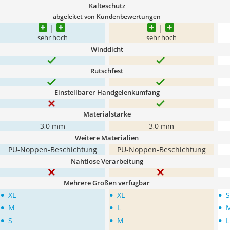
Kälteschutz
abgeleitet von Kundenbewertungen
sehr hoch
sehr hoch
Winddicht
Rutschfest
Einstellbarer Handgelenkumfang
Materialstärke
3,0 mm
3,0 mm
Weitere Materialien
PU-Noppen-Beschichtung
PU-Noppen-Beschichtung
Nahtlose Verarbeitung
Mehrere Größen verfügbar
•
•
•
XL
XL
S
•
•
•
M
L
•
•
•
S
M
L