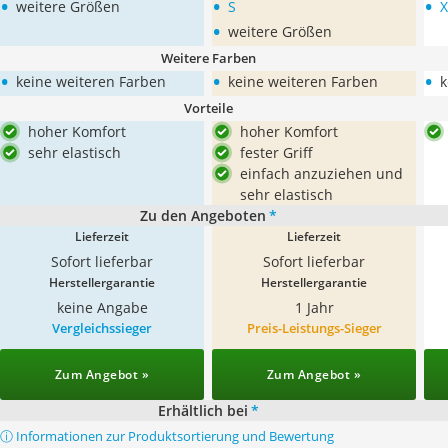
•
•
•
weitere Größen
S
X
•
weitere Größen
Weitere Farben
•
•
•
keine weiteren Farben
keine weiteren Farben
k
Vorteile
hoher Komfort
hoher Komfort
sehr elastisch
fester Griff
einfach anzuziehen und
sehr elastisch
Zu den Angeboten
*
Lieferzeit
Lieferzeit
Sofort lieferbar
Sofort lieferbar
Herstellergarantie
Herstellergarantie
keine Angabe
1 Jahr
Vergleichssieger
Preis-Leistungs-Sieger
Zum Angebot »
Zum Angebot »
Erhältlich bei
*
ⓘ Informationen zur Produktsortierung und Bewertung