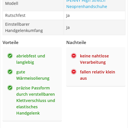
IPENNY High Stretch
Modell
Neoprenhandschuhe
Rutschfest
Ja
Einstellbarer
Ja
Handgelenkumfang
Vorteile
Nachteile
abriebfest und
keine nahtlose
langlebig
Verarbeitung
gute
fallen relativ klein
Wärmeisolierung
aus
präzise Passform
durch verstellbaren
Klettverschluss und
elastisches
Handgelenk