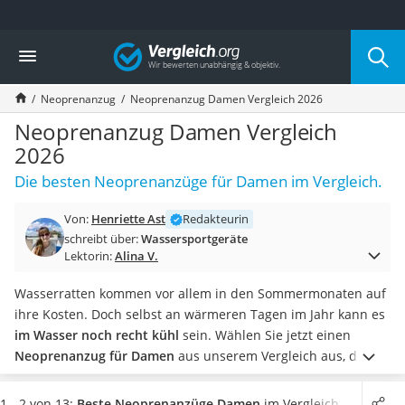
Die beliebtesten Vergleiche nach Kategorie
Vergleich
Freizeit & Sport
Gartentrampolin
Neoprenanzug
Neoprenanzug Damen Vergleich 2026
Trampolin
Metalldetektor
Neoprenanzug Damen Vergleich
Eufab-Fahrradträger
2026
Trampolin 366 cm
Die besten Neoprenanzüge für Damen im Vergleich.
Fahrradschloss
Aluminium-Koffer
Von:
Henriette Ast
Redakteurin
Futterboot
schreibt über:
Wassersportgeräte
Air Bike
Lektorin:
Alina V.
E-Bike-Dreirad
Trekkingschuhe Herren
Wasserratten kommen vor allem in den Sommermonaten auf
Reisetasche mit Rollen
ihre Kosten. Doch selbst an wärmeren Tagen im Jahr kann es
Klimmzugstation
im Wasser noch recht kühl
sein.
Wählen Sie jetzt einen
Koffer
Neoprenanzug für Damen
aus unserem Vergleich aus, der
Nachtsichtgerät
Sie bestmöglich vor Kälte schützt. Beim Surfen genügt meist
Faltschloss
ein Shorty, beim Tauchen ist hingegen das lange Modell die
1 - 2 von 13:
Beste Neoprenanzüge Damen
im Vergleich