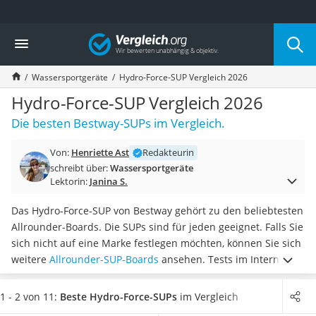
Die beliebtesten Vergleiche nach Kategorie
Vergleich
Freizeit & Sport
Gartentrampolin
Wassersportgeräte
Hydro-Force-SUP Vergleich 2026
Trampolin
Metalldetektor
Hydro-Force-SUP Vergleich 2026
Eufab-Fahrradträger
Die besten Bestway-SUPs im Vergleich.
Trampolin 366 cm
Fahrradschloss
Von:
Henriette Ast
Redakteurin
Aluminium-Koffer
schreibt über:
Wassersportgeräte
Futterboot
Lektorin:
Janina S.
Air Bike
E-Bike-Dreirad
Das Hydro-Force-SUP von Bestway gehört zu den beliebtesten
Trekkingschuhe Herren
Allrounder-Boards. Die SUPs sind für jeden geeignet. Falls Sie
Reisetasche mit Rollen
sich nicht auf eine Marke festlegen möchten, können Sie sich
Klimmzugstation
weitere
Allrounder-SUP-Boards
ansehen. Tests im Internet
Koffer
zeigen, dass das Hydro-Force-SUP sowohl
für Anfänger als
Nachtsichtgerät
auch Fortgeschrittene geeignet ist.
Wählen Sie jetzt aus
1 - 2 von 11:
Beste Hydro-Force-SUPs
im Vergleich
Faltschloss
unserer Vergleichstabelle ein Hydro-Force-SUP, das selbst