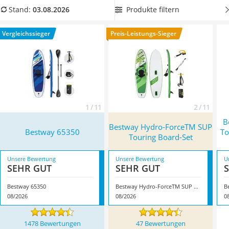
Handgepäck-Koffer
einer
Belastung bis 130 Kilogramm und mehr standhält
und
Produkte filtern
Stand:
03.08.2026
Vibrationsplatte
sich damit exakt für Ihre Bedürfnisse eignet. Überzeugt hat
Wanderschuhe Herren
uns hier im August 2026 besonders das Modell
Bestway
Vergleichssieger
Preis-Leistungs-Sieger
Sicherheitsweste Reiten
65350
*
mit seinen Eigenschaften.
Service
1 / 11
2 / 11
B
Bestway Hydro-ForceTM SUP
Bestway 65350
To
Touring Board-Set
Unsere Bewertung
Unsere Bewertung
U
SEHR GUT
SEHR GUT
Bestway 65350
Bestway Hydro-ForceTM SUP Touring Board-Set
08/2026
08/2026
0
1478 Bewertungen
47 Bewertungen