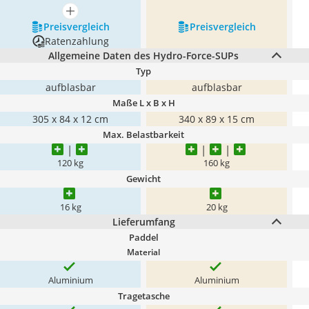
mehr anzeigen
Preis­vergleich
Preis­vergleich
Ratenzahlung
Allgemeine Daten des Hydro-Force-SUPs
Typ
aufblasbar
aufblasbar
Maße L x B x H
305 x 84 x 12 cm
340 x 89 x 15 cm
Max. Belastbarkeit
120 kg
160 kg
Gewicht
16 kg
20 kg
Lieferumfang
Paddel
Material
Aluminium
Aluminium
Tragetasche