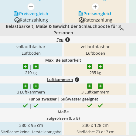
mehr anzeigen
mehr anzeigen
Preis­vergleich
Preis­vergleich
Ratenzahlung
Ratenzahlung
Belastbarkeit, Maße & Gewicht der Schlauchboote für 3
Personen
Typ
vollaufblasbar
vollaufblasbar
Luftboden
Luftboden
Max. Belastbarkeit
210 kg
235 kg
Luftkammern
3 Luftkammern
3 Luftkammern
Für Salzwasser | Süßwasser geeignet
Maße
aufgeblasen (L x B)
380 x 95 cm
230 x 128 cm
Sitzfläche: keine Herstellerangabe
Sitzfläche: 70 x 17 cm