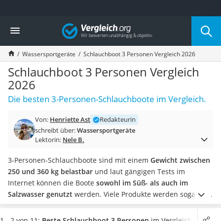
Die beliebtesten Vergleiche nach Kategorie
Vergleich
Freizeit & Sport
Gartentrampolin
Wassersportgeräte
Schlauchboot 3 Personen Vergleich 2026
Trampolin
Metalldetektor
Schlauchboot 3 Personen Vergleich
Eufab-Fahrradträger
2026
Trampolin 366 cm
Die besten 3-Personen-Schlauchboote im Vergleich.
Fahrradschloss
Aluminium-Koffer
Von:
Henriette Ast
Redakteurin
Futterboot
schreibt über:
Wassersportgeräte
Air Bike
Lektorin:
Nele B.
E-Bike-Dreirad
Trekkingschuhe Herren
3-Personen-Schlauchboote sind mit einem
Gewicht zwischen
Reisetasche mit Rollen
250 und 360 kg belastbar
und laut gängigen Tests im
Klimmzugstation
Internet können die Boote
sowohl im Süß- als auch im
Koffer
Salzwasser genutzt
werden. Viele Produkte werden sogar mit
Nachtsichtgerät
aufblasbaren Sitzkissen geliefert, sodass ein angenehmes
Faltschloss
Sitzgefühl ermöglicht wird.
Wählen Sie jetzt ein
1 - 2 von 11:
Beste Schlauchboot 3 Personen
im Vergleich