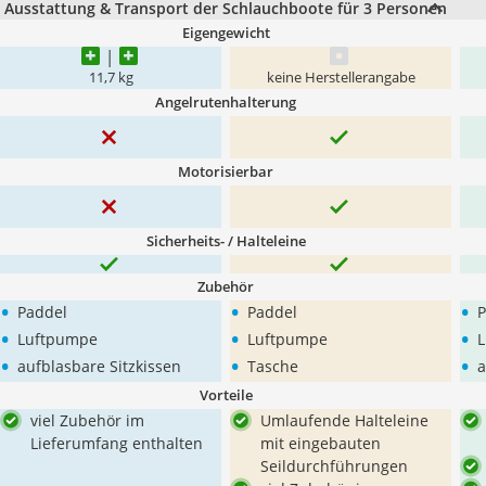
Ausstattung & Transport der Schlauchboote für 3 Personen
Eigengewicht
11,7 kg
keine Herstellerangabe
Angelrutenhalterung
Motorisierbar
Sicherheits- / Halteleine
Zubehör
•
•
•
Paddel
Paddel
P
•
•
•
Luftpumpe
Luftpumpe
•
•
•
aufblasbare Sitzkissen
Tasche
a
Vorteile
viel Zubehör im
Umlaufende Halteleine
Lieferumfang enthalten
mit eingebauten
Seildurchführungen