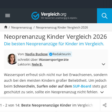
Die beliebtesten Vergleiche nach Kategorie
Vergleich
Freizeit & Sport
Gartentrampolin
Neoprenanzug
Neoprenanzug Kinder Vergleich 2026
Trampolin
Metalldetektor
Neoprenanzug Kinder Vergleich 2026
Eufab-Fahrradträger
Die besten Neoprenanzüge für Kinder im Vergleich.
Trampolin 366 cm
Fahrradschloss
Von:
Nadja Buckow
Redakteurin
Aluminium-Koffer
schreibt über:
Wassersportgeräte
Futterboot
Lektorin:
Nele B.
Air Bike
E-Bike-Dreirad
Wassersport erfreut sich nicht nur bei Erwachsenen, sondern
Trekkingschuhe Herren
auch bei den meisten Kindern großer Beliebtheit. Um jedoch
Reisetasche mit Rollen
beim
Schnorcheln, Surfen oder auf dem
SUP-Board
stets gut
Klimmzugstation
geschützt zu sein, sollte ein Neoprenanzug nicht fehlen.
Laut
Koffer
Online-Tests gibt es
Neoprenanzüge für Kinder
in kurzen und
Nachtsichtgerät
langen Modellen, für Sommer bzw. für kälteres Wetter.
1 - 2 von 14:
Beste Neoprenanzüge Kinder
im Vergleich
Faltschloss
Überzeugt hat uns hier im August 2026 besonders das