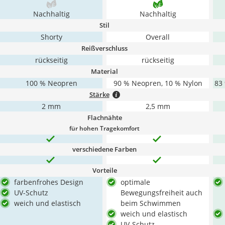
Nachhaltig
Nachhaltig
Stil
Shorty
Overall
Reißverschluss
rückseitig
rückseitig
Material
100 % Neopren
90 % Neopren, 10 % Nylon
‎83
Stärke
2 mm
2,5 mm
Flachnähte
für hohen Tragekomfort
verschiedene Farben
Vorteile
farbenfrohes Design
optimale
UV-Schutz
Bewegungsfreiheit auch
weich und elastisch
beim Schwimmen
weich und elastisch
UV-Schutz