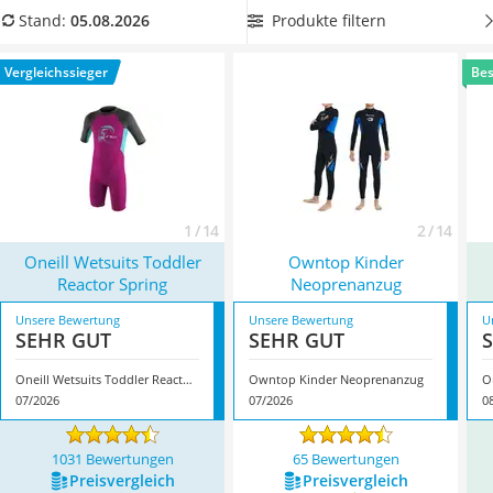
Handgepäck-Koffer
Modell
Oneill Wetsuits Toddler Reactor Spring
*
mit seinen
Produkte filtern
Stand:
05.08.2026
Vibrationsplatte
Eigenschaften.
Wanderschuhe Herren
Vergleichssieger
Bes
Sicherheitsweste Reiten
Service
1 / 14
2 / 14
Oneill Wetsuits Toddler
Owntop Kinder
Reactor Spring
Neoprenanzug
Unsere Bewertung
Unsere Bewertung
U
SEHR GUT
SEHR GUT
Oneill Wetsuits Toddler Reactor Spring
Owntop Kinder Neoprenanzug
O
07/2026
07/2026
0
1031 Bewertungen
65 Bewertungen
Preis­vergleich
Preis­vergleich