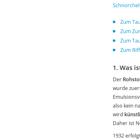
werden und ihre volle Wirkung
Schnorchel
entfalten.
Zum Tau
Zum Zum
Zum Tau
Zum Rif
1. Was i
Der
Rohsto
wurde zuer
Emulsionsve
also kein n
wird
künstl
Daher ist N
1932 erfolg