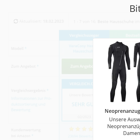
Trekkingschuhe H
Bi
Reisetasche mit Ro
Klimmzugstation
Koffer
Nachtsichtgerät
Faltschloss
Handgepäck-Koffe
Vibrationsplatte
Wanderschuhe He
Sicherheitsweste R
Service
Neoprenanzu
Unsere Ausw
Neoprenanzü
Dame