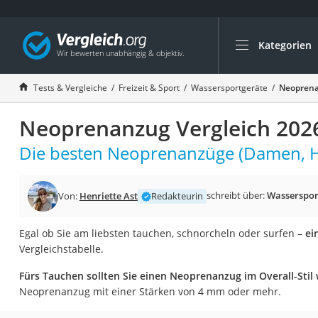
Kategorien
Die beliebtesten V
Freizeit & Sport
Tests & Vergleiche
Freizeit & Sport
Wassersportgeräte
Neoprena
Gartentrampolin
Neoprenanzug Vergleich 202
Trampolin
Metalldetektor
Die besten Neoprenanzüge (Damen, He
Eufab-Fahrradträg
Trampolin 366 cm
schreibt über:
Wasserspor
Von:
Henriette Ast
Redakteurin
Fahrradschloss
Egal ob Sie am liebsten tauchen, schnorcheln oder surfen –
ei
Aluminium-Koffer
Vergleichstabelle.
Futterboot
Fürs Tauchen sollten Sie einen Neoprenanzug im Overall-Stil
Air Bike
Neoprenanzug mit einer Stärken von 4 mm oder mehr.
E-Bike-Dreirad