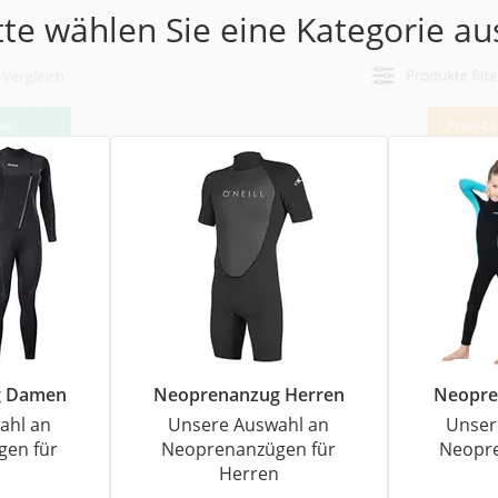
erren
tte wählen Sie eine Kategorie aus
llen
r
rren
eiten
g Damen
Neoprenanzug Herren
Neopre
ahl an
Unsere Auswahl an
Unser
gen für
Neoprenanzügen für
Neopre
n
Herren