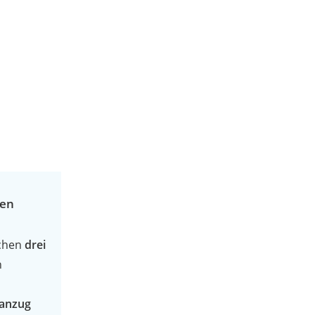
den
schen
drei
n
nanzug