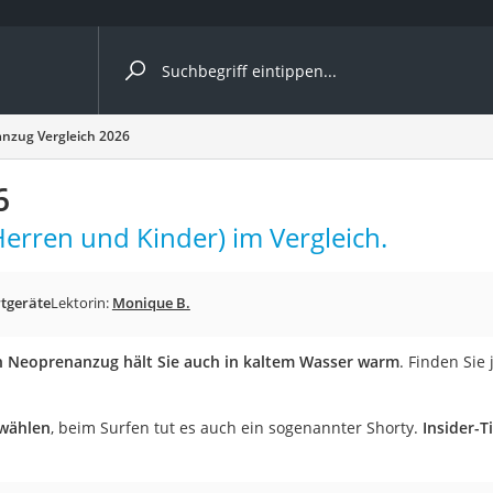
ergleiche nach Kategorie
nzug Vergleich 2026
6
rren und Kinder) im Vergleich.
er
tgeräte
Lektorin:
Monique B.
n Neoprenanzug hält Sie auch in kaltem Wasser warm
. Finden Sie
 wählen
, beim Surfen tut es auch ein sogenannter Shorty.
Insider-T