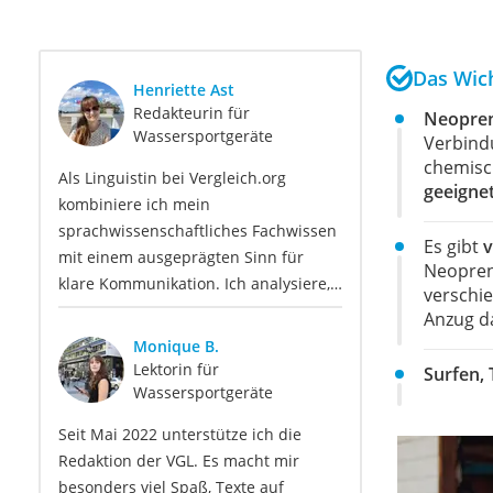
Das Wich
Henriette Ast
Redakteurin für
Neopre
Wassersportgeräte
Verbindu
chemisc
Als Linguistin bei Vergleich.org
geeigne
kombiniere ich mein
sprachwissenschaftliches Fachwissen
Es gibt
v
mit einem ausgeprägten Sinn für
Neopren
klare Kommunikation. Ich analysiere,
verschi
strukturiere und überarbeite Inhalte
Anzug d
so, dass sie sprachlich präzise, leicht
Monique B.
verständlich und für unsere
Lektorin für
Surfen,
Leser:innen informierend sind. Mein
Wassersportgeräte
Schwerpunkt liegt dabei unter
Seit Mai 2022 unterstütze ich die
anderem auf Freizeit-Themen. Auch
Redaktion der VGL. Es macht mir
privat beschäftige ich mich gerne mit
besonders viel Spaß, Texte auf