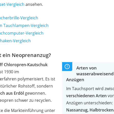
set-Vergleich
ansehen.
cherbrille-Vergleich
 Tauchlampen-Vergleich
chcomputer-Vergleich
fhaken-Vergleich
st ein Neoprenanzug?
ff Chloropren-Kautschuk
Arten von
st 1930 im
wasserabweisen
rfahren polymerisiert. Es ist
Anzügen
atürlicher Rohstoff, sondern
Im Tauchsport wird zwi
ich aus Erdöl
gewonnen.
verschiedenen Arten
vo
eopren schwer zu recyclen.
Anzügen unterschieden:
Nassanzug, Halbtrocke
te die Markteinführung unter