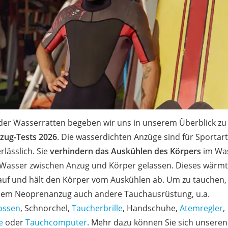
 der Wasserratten begeben wir uns in unserem Überblick zu
ug-Tests 2026
. Die wasserdichten Anzüge sind für Sportar
lässlich. Sie
verhindern das Auskühlen des Körpers
im Was
 Wasser zwischen Anzug und Körper gelassen. Dieses wärmt
uf und hält den Körper vom Auskühlen ab. Um zu tauchen,
dem Neoprenanzug auch andere Tauchausrüstung, u.a.
ossen
, Schnorchel,
Taucherbrille
, Handschuhe,
Atemregler
,
e
oder
Tauchcomputer
. Mehr dazu können Sie sich unseren