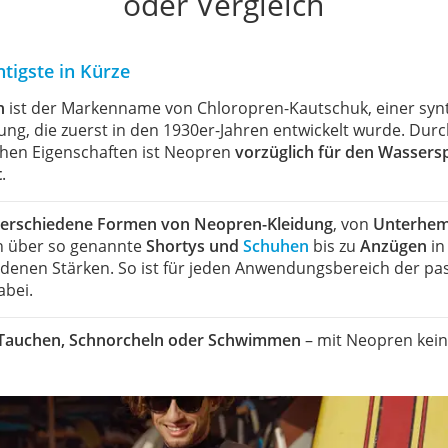
oder Vergleich
tigste in Kürze
n
ist der Markenname von Chloropren-Kautschuk, einer syn
ng, die zuerst in den 1930er-Jahren entwickelt wurde. Durc
hen Eigenschaften ist Neopren
vorzüglich für den Wassers
t
.
erschiedene Formen von Neopren-Kleidung
, von
Unterhe
 über so genannte
Shortys und
Schuhen
bis zu
Anzügen
in
edenen Stärken. So ist für jeden Anwendungsbereich der p
abei.
 Tauchen, Schnorcheln oder Schwimmen
– mit Neopren kei