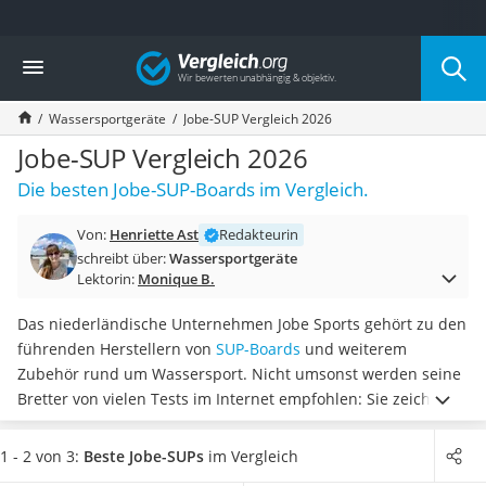
Die beliebtesten Vergleiche nach Kategorie
Vergleich
Freizeit & Sport
Gartentrampolin
Wassersportgeräte
Jobe-SUP Vergleich 2026
Trampolin
Metalldetektor
Jobe-SUP Vergleich 2026
Eufab-Fahrradträger
Die besten Jobe-SUP-Boards im Vergleich.
Trampolin 366 cm
Fahrradschloss
Von:
Henriette Ast
Redakteurin
Aluminium-Koffer
schreibt über:
Wassersportgeräte
Futterboot
Lektorin:
Monique B.
Air Bike
E-Bike-Dreirad
Das niederländische Unternehmen Jobe Sports gehört zu den
Trekkingschuhe Herren
führenden Herstellern von
SUP-Boards
und weiterem
Reisetasche mit Rollen
Zubehör rund um Wassersport. Nicht umsonst werden seine
Klimmzugstation
Bretter von vielen Tests im Internet empfohlen: Sie zeichnen
Koffer
sich durch ein
besonders geringes Gewicht sowie
Nachtsichtgerät
hochwertige Verarbeitung und Steifheit
aus.
Achten Sie auf
1 - 2 von 3:
Beste Jobe-SUPs
im Vergleich
Faltschloss
die maximale Belastbarkeit Ihres Boards
, wenn Sie jemanden