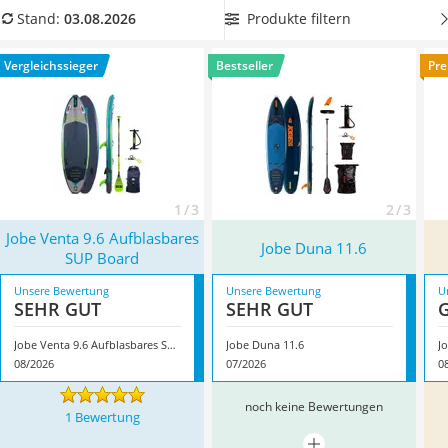
Handgepäck-Koffer
mit aufs Wasser nehmen möchten. Wählen Sie jetzt ein Jobe-
Produkte filtern
Stand:
03.08.2026
Vibrationsplatte
SUP mit besonders viel Tragkraft für mehr SUP-Spaß zu zweit.
Wanderschuhe Herren
Überzeugt hat uns hier im August 2026 besonders das
Vergleichssieger
Bestseller
Pre
Sicherheitsweste Reiten
Modell
Jobe Venta 9.6 Aufblasbares SUP Board
*
mit seinen
Service
Eigenschaften.
1 / 3
2 / 3
Jobe Venta 9.6 Aufblasbares
Jobe Duna 11.6
SUP Board
Unsere Bewertung
Unsere Bewertung
U
SEHR GUT
SEHR GUT
Jobe Venta 9.6 Aufblasbares SUP Board
Jobe Duna 11.6
J
08/2026
07/2026
0
noch keine Bewertungen
1 Bewertung