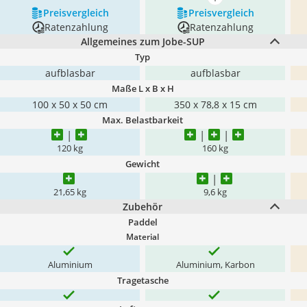
mehr anzeigen
Preis­vergleich
Preis­vergleich
Ratenzahlung
Ratenzahlung
Allgemeines zum Jobe-SUP
Typ
aufblasbar
aufblasbar
Maße L x B x H
100 x 50 x 50 cm
350 x 78,8 x 15 cm
Max. Belastbarkeit
120 kg
160 kg
Gewicht
21,65 kg
9,6 kg
Zubehör
Paddel
Material
Aluminium
Aluminium, Karbon
Tragetasche