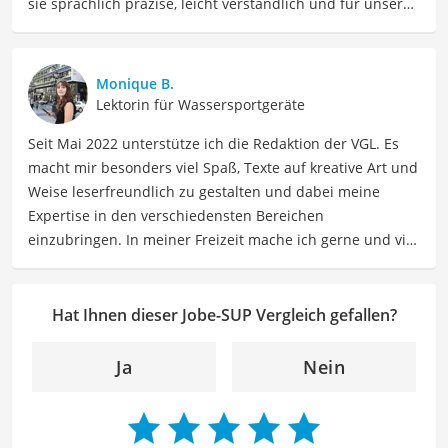
sie sprachlich präzise, leicht verständlich und für unsere
Leser:innen informierend sind. Mein Schwerpunkt liegt
dabei unter anderem auf Freizeit-Themen. Auch privat
beschäftige ich mich gerne mit verschiedenen Hobbys
Monique B.
und Freizeitaktivitäten. Dieses Interesse spiegelt sich in
Lektorin für Wassersportgeräte
meinen Beiträgen wider, die sich mit Freizeitideen,
Seit Mai 2022 unterstütze ich die Redaktion der VGL. Es
Reiseempfehlungen, Hobbytipps und Anregungen für die
macht mir besonders viel Spaß, Texte auf kreative Art und
Freizeitgestaltung befassen.
Weise leserfreundlich zu gestalten und dabei meine
Der Jobe-SUP-Vergleich ist aus unserer Sicht besonders
Expertise in den verschiedensten Bereichen
empfehlenswert für
Wassersportler
.
einzubringen. In meiner Freizeit mache ich gerne und viel
Sport und probiere dabei immer wieder neue Sportarten
aus. Als Lektorin liegt mein Fokus darauf, Texte auf ihre
Klarheit, Verständlichkeit und stilistische Korrektheit zu
Hat Ihnen dieser Jobe-SUP Vergleich gefallen?
überprüfen. Mein Ziel ist es dabei, die Qualität und den
Ausdruck der Texte zu verbessern, um Ihnen eine
Ja
Nein
angenehme Leseerfahrung zu bieten. Durch meine
langjährige Erfahrung als Lektorin will ich vor allem dazu
beitragen, dass die Inhalte unserer Redaktion optimal