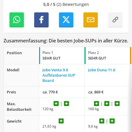
präsentiert werden und ihre volle Wirkung entfalten.
5,0 / 5
(2) Bewertungen
Zusammenfassung: Die besten Jobe-SUPs in aller Kürze.
Position
Platz 1
Platz 2
SEHR GUT
SEHR GUT
Modell
Jobe Venta 9.6
Jobe Duna 11.6
Aufblasbares SUP
Board
Preis
ca.
770 €
ca.
869 €
Max.
120 kg
160 kg
Belastbarkeit
Gewicht
21,65 kg
9,6 kg