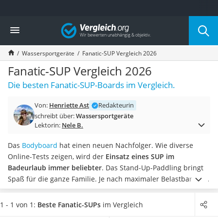
Die beliebtesten Vergleiche nach Kategorie
Vergleich
Freizeit & Sport
Gartentrampolin
Wassersportgeräte
Fanatic-SUP Vergleich 2026
Trampolin
Metalldetektor
Fanatic-SUP Vergleich 2026
Eufab-Fahrradträger
Die besten Fanatic-SUP-Boards im Vergleich.
Trampolin 366 cm
Fahrradschloss
Von:
Henriette Ast
Redakteurin
Aluminium-Koffer
schreibt über:
Wassersportgeräte
Futterboot
Lektorin:
Nele B.
Air Bike
E-Bike-Dreirad
Das
Bodyboard
hat einen neuen Nachfolger. Wie diverse
Trekkingschuhe Herren
Online-Tests zeigen, wird der
Einsatz eines SUP im
Reisetasche mit Rollen
Badeurlaub immer beliebter
. Das Stand-Up-Paddling bringt
Klimmzugstation
Spaß für die ganze Familie. Je nach maximaler Belastbarkeit
Koffer
können gar zwei Personen auf einem Fanatic-SUP Platz
Nachtsichtgerät
finden.
Wählen Sie jetzt aus unserer Vergleichstabelle
ein
1 - 1 von 1:
Beste Fanatic-SUPs
im Vergleich
Faltschloss
stabiles Fanatic-SUP inklusive Paddel
, um mit dem spaßigen