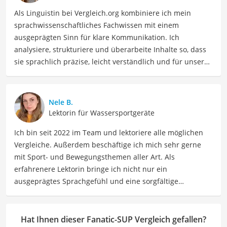
Als Linguistin bei Vergleich.org kombiniere ich mein
sprachwissenschaftliches Fachwissen mit einem
ausgeprägten Sinn für klare Kommunikation. Ich
analysiere, strukturiere und überarbeite Inhalte so, dass
sie sprachlich präzise, leicht verständlich und für unsere
Leser:innen informierend sind. Mein Schwerpunkt liegt
dabei unter anderem auf Freizeit-Themen. Auch privat
beschäftige ich mich gerne mit verschiedenen Hobbys
Nele B.
und Freizeitaktivitäten. Dieses Interesse spiegelt sich in
Lektorin für Wassersportgeräte
meinen Beiträgen wider, die sich mit Freizeitideen,
Ich bin seit 2022 im Team und lektoriere alle möglichen
Reiseempfehlungen, Hobbytipps und Anregungen für die
Vergleiche. Außerdem beschäftige ich mich sehr gerne
Freizeitgestaltung befassen.
mit Sport- und Bewegungsthemen aller Art. Als
Der Fanatic-SUP-Vergleich ist aus unserer Sicht besonders
erfahrenere Lektorin bringe ich nicht nur ein
empfehlenswert für
Wassersportler
und
Surfer
.
ausgeprägtes Sprachgefühl und eine sorgfältige
Arbeitsweise mit, sondern auch mein Interesse an
sportlichen Aktivitäten. Durch meine Tätigkeit als Lektorin
kann ich dazu beitragen, Texte inhaltlich präzise, gut
Hat Ihnen dieser Fanatic-SUP Vergleich gefallen?