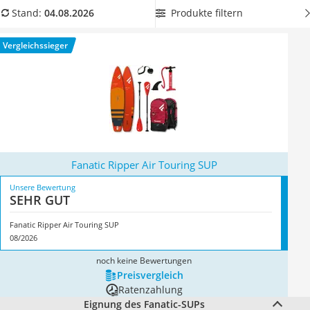
Handgepäck-Koffer
Wassersport direkt loslegen zu können. Überzeugt hat uns
Produkte filtern
Stand:
04.08.2026
Vibrationsplatte
hier im August 2026 besonders das Modell
Fanatic Ripper Air
Wanderschuhe Herren
Touring SUP
*
mit seinen Eigenschaften.
Vergleichssieger
Sicherheitsweste Reiten
Service
Fanatic Ripper Air Touring SUP
Unsere Bewertung
SEHR GUT
Fanatic Ripper Air Touring SUP
08/2026
noch keine Bewertungen
Preis­vergleich
Ratenzahlung
Eignung des Fanatic-SUPs