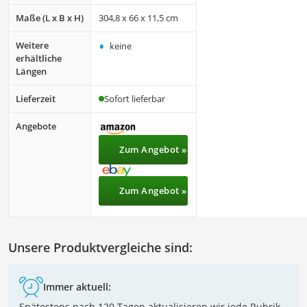
Maße (L x B x H)
304,8 x 66 x 11,5 cm
•
Weitere
keine
erhältliche
Längen
Lieferzeit
Sofort lieferbar
Angebote
Zum Angebot »
Zum Angebot »
Unsere Produktvergleiche sind:
Immer aktuell:
Spätestens nach 120 Tagen aktualisieren wir jede Rubrik