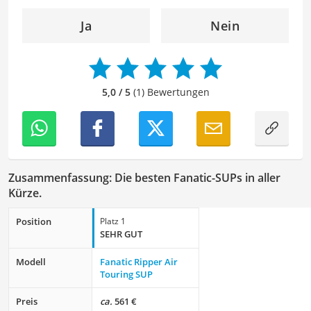
strukturiert und sprachlich einwandfrei zu gestalten.
Mein Ziel ist es, unsere Inhalte auf ihre inhaltliche
Ja
Nein
Kohärenz, logische Schlüssigkeit und stilistische Qualität
zu überprüfen sowie gegebenenfalls zu verbessern. Mit
meinem Hintergrund im Bereich Sport und meiner Liebe
zur geschriebenen Sprache trage ich dazu bei, dass
5,0 / 5
(1) Bewertungen
unsere Vergleiche ansprechend, verständlich sowie
fehlerfrei sind.
Zusammenfassung: Die besten Fanatic-SUPs in aller
Kürze.
Position
Platz 1
SEHR GUT
Modell
Fanatic Ripper Air
Touring SUP
Preis
ca.
561 €