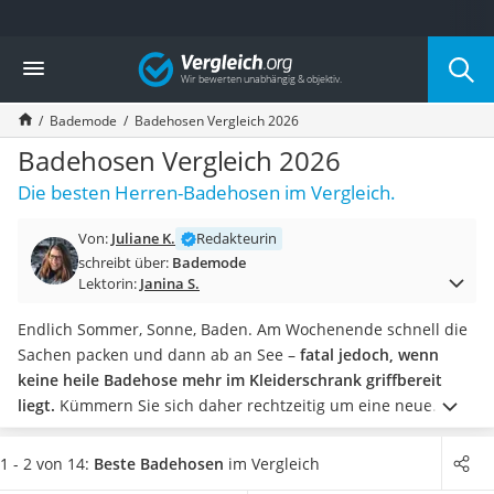
Die beliebtesten Vergleiche nach Kategorie
Vergleich
Mode
Boxershorts
Bademode
Badehosen Vergleich 2026
Cellulite-Leggings
Herrensocken
Badehosen Vergleich 2026
Polarisierte Sonnenbrille
Die besten Herren-Badehosen im Vergleich.
Hausschuhe Herren
Radunterhose Damen
Von:
Juliane K.
Redakteurin
Suunto-Uhr
schreibt über:
Bademode
Überzieh-Sonnenbrille
Lektorin:
Janina S.
RFID-Blocker
Sneaker Herren
Endlich Sommer, Sonne, Baden. Am Wochenende schnell die
Geldbörse Herren
Sachen packen und dann ab an See –
fatal jedoch, wenn
Knirps-Regenschirm
keine heile Badehose mehr im Kleiderschrank griffbereit
Periodenunterwäsche
liegt.
Kümmern Sie sich daher rechtzeitig um eine neue.
RFID-Schutzkarte
Achten Sie vor allem auf eine gute Passform.
Die Badehose
Motorradbrillen
Ihrer Wahl sollte sich angenehm an die Haut schmiegen und
1 - 2 von 14:
Beste Badehosen
im Vergleich
Lederhose
weder drücken noch scheuern. Auch Schnittform und Länge