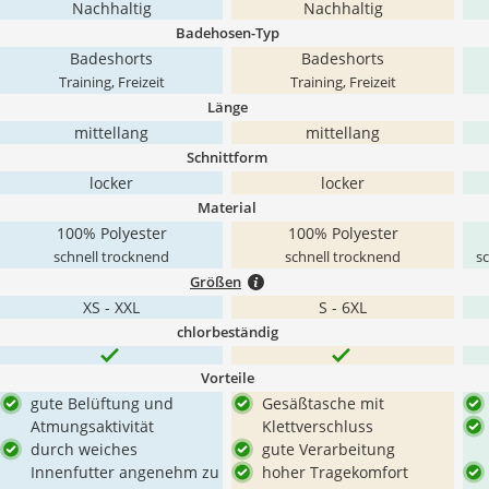
Nachhaltig
Nachhaltig
Badehosen-Typ
Badeshorts
Badeshorts
Training, Freizeit
Training, Freizeit
Länge
mittellang
mittellang
Schnittform
locker
locker
Material
100% Polyester
100% Polyester
schnell trocknend
schnell trocknend
sc
Größen
XS - XXL
S - 6XL
chlorbeständig
Vorteile
gute Belüftung und
Gesäßtasche mit
Atmungsaktivität
Klettverschluss
durch weiches
gute Verarbeitung
Innenfutter angenehm zu
hoher Tragekomfort