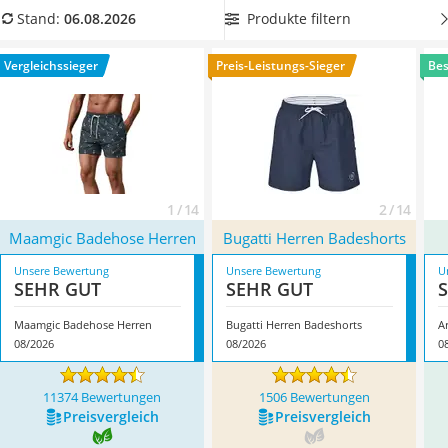
Ausweishülle
der Hose sind wichtige Faktoren, die Sie beim Kauf im Auge
Produkte filtern
Stand:
06.08.2026
Bademantel Herren
behalten sollten. Sie fragen sich, ob Ihre Hose chlorbeständig
Beheizbare Handschuhe
ist? In unserer Test- und Produkttabelle finden Sie die
Vergleichssieger
Preis-Leistungs-Sieger
Bes
Gesundheitsschuhe
Antwort. Überzeugt hat uns hier im August 2026 besonders
Service
das Modell
Maamgic Badehose Herren
*
mit seinen
Eigenschaften.
1 / 14
2 / 14
Maamgic Badehose Herren
Bugatti Herren Badeshorts
Unsere Bewertung
Unsere Bewertung
U
SEHR GUT
SEHR GUT
Maamgic Badehose Herren
Bugatti Herren Badeshorts
A
08/2026
08/2026
0
11374 Bewertungen
1506 Bewertungen
Preis­vergleich
Preis­vergleich