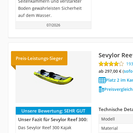
Seitenkammern und verstärkter
Boden gewährleisten Sicherheit
auf dem Wasser.
07/2026
Sevylor Ree
Preis-Leistungs-Sieger
19
ab 297,00 €
(
Sof
Platz 2 im Ka
Preisvergleic
Technische Deta
Unsere Bewertung:
SEHR GUT
Modell
Unser Fazit für Sevylor Reef 300:
Das Sevylor Reef 300 Kajak
Material