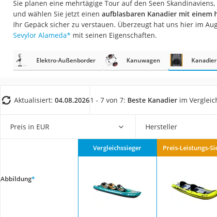
Sie planen eine mehrtägige Tour auf den Seen Skandinaviens,
Trekkingschuhe H
und wählen Sie jetzt einen
aufblasbaren Kanadier mit einem 
Reisetasche mit Ro
Ihr Gepäck sicher zu verstauen. Überzeugt hat uns hier im A
Sevylor Alameda
*
mit seinen Eigenschaften.
Klimmzugstation
Koffer
Elektro-Außenborder
Kanuwagen
Kanadier
Nachtsichtgerät
Faltschloss
Handgepäck-Koffe
Aktualisiert:
04.08.2026
1 - 7 von 7:
Beste Kanadier
im Vergleic
Vibrationsplatte
Preis in EUR
Hersteller
Wanderschuhe He
Sicherheitsweste R
Vergleichssieger
Preis-Leistungs-Si
Service
Abbildung
*