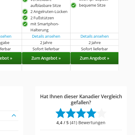
bequeme Sitze
aufblasbare Sitze
2 Angelruten-Lücken
2 Fußstützen
mit Smartphon-
Halterung
ansehen
Details ansehen
Details ansehen
ngabe
2 Jahre
2 Jahre
eferbar
Sofort lieferbar
Sofort lieferbar
ebot »
Zum Angebot »
Zum Angebot »
Hat Ihnen dieser Kanadier Vergleich
gefallen?
4,4 / 5
(41) Bewertungen