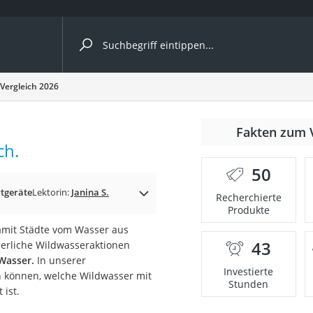
ergleiche nach Kategorie
Vergleich 2026
Fakten zum 
ch.
er
50
tgeräte
Lektorin:
Janina S.
Recherchierte
Produkte
damit Städte vom Wasser aus
43
erliche Wildwasseraktionen
Wasser.
In unserer
Investierte
n können, welche Wildwasser mit
Stunden
ist.