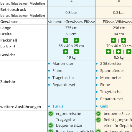
2
3
bei aufblasbaren Modellen
Betriebsdruck
0.3 bar
0.3 bar
bei aufblasbaren Modellen
Gewässer
stehende Gewässer, Flüsse
Flüsse, Wildwass
Länge
375 cm
296 cm
Breite
93 cm
84 cm
Packmaß
65 x 40 x 25 cm
70 x 40 x 30 cm
L x B x H
Gewicht
19 kg
8,5 kg
•
•
Manometer
2 Sitzbretter
•
•
Finne
Spannbänder
•
•
Tragetasche
Manometer
Zubehör
•
•
Reparaturset
Finne
•
Tragetasche
•
Reparaturset
•
•
Türkis
Gelb
weitere Ausführungen
ergonomische
bequeme Sitze
Tragegriffe
Befestigungsmö
bequeme Sitze
eiten für Gepäc
Befestigungsmöglichk
umfangreiches