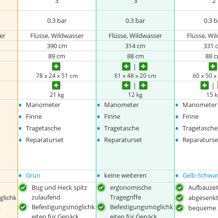
3
3
2
0.3 bar
0.3 bar
0.3 
er
Flüsse, Wildwasser
Flüsse, Wildwasser
Flüsse, Wi
390 cm
314 cm
331 
89 cm
88 cm
88 
78 x 24 x 51 cm
61 x 48 x 20 cm
60 x 50 
21 kg
12 kg
15 
•
•
•
Manometer
Manometer
Manometer
•
•
•
Finne
Finne
Finne
•
•
•
Tragetasche
Tragetasche
Tragetasche
•
•
•
Reparaturset
Reparaturset
Reparaturse
•
•
•
Grün
keine weiteren
Gelb-Schwa
Bug und Heck spitz
ergonomische
Aufbauzei
zulaufend
Tragegriffe
glichk
abgesenkt
Befestigungsmöglichk
Befestigungsmöglichk
k
bequeme 
eiten für Gepäck
eiten für Gepäck