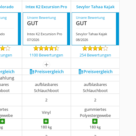
olorado
Intex K2 Excursion Pro
Sevylor Tahaa Kajak
tung
Unsere Bewertung
Unsere Bewertung
GUT
GUT
ado
Intex K2 Excursion Pro
Sevylor Tahaa Kajak
07/2026
08/2026
tungen
1100 Bewertungen
254 Bewertungen
mehr anzeigen
ergleich
Preis­vergleich
Preis­vergleich
zahlung
bares
aufblasbares
aufblasbares
hboot
Schlauchboot
Schlauchboot
2
2
rtes
gummiertes
Vinyl
rgewebe
Polyestergewebe
kg
180 kg
180 kg