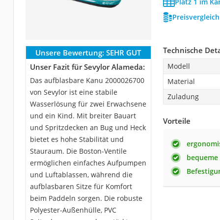
Platz 1 im Ka
Preisvergleic
Technische Deta
Unsere Bewertung:
SEHR GUT
Modell
Unser Fazit für Sevylor Alameda:
Das aufblasbare Kanu ‎2000026700
Material
von Sevylor ist eine stabile
Zuladung
Wasserlösung für zwei Erwachsene
und ein Kind. Mit breiter Bauart
Vorteile
und Spritzdecken an Bug und Heck
bietet es hohe Stabilität und
ergonomis
Stauraum. Die Boston-Ventile
bequeme 
ermöglichen einfaches Aufpumpen
Befestigu
und Luftablassen, während die
aufblasbaren Sitze für Komfort
beim Paddeln sorgen. Die robuste
Polyester-Außenhülle, PVC