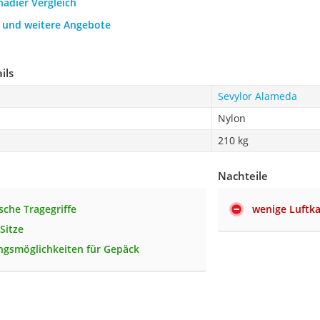
nadier Vergleich
h und weitere Angebote
ils
Sevylor Alameda
Nylon
210 kg
Nachteile
che Tragegriffe
wenige Luft
Sitze
ngsmöglichkeiten für Gepäck