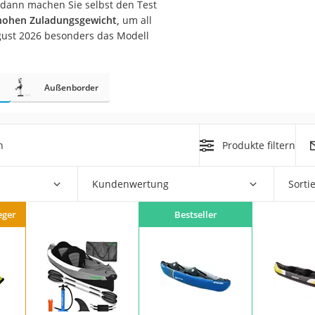
 dann machen Sie selbst den Test
erren
hohen Zuladungsgewicht,
um all
llen
ugust 2026 besonders das Modell
Außenborder
r
h
Produkte filtern
Kundenwertung
Sorti
rren
eiten
eger
Bestseller