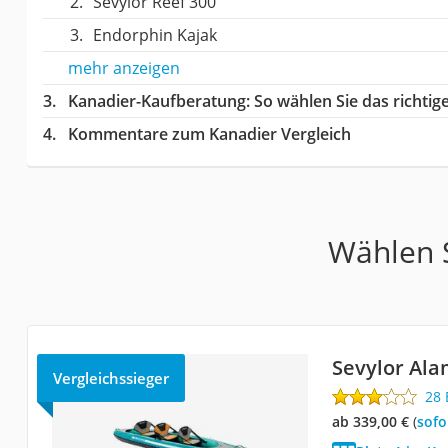
Sevylor Reef 300
Endorphin Kajak
mehr anzeigen
Kanadier-Kaufberatung
: So wählen Sie das richti
Kommentare zum Kanadier Vergleich
Wählen S
Sevylor Al
Vergleichssieger
28
ab 339,00 €
(
Sof