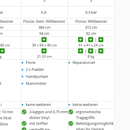
3
3
bar
k.A.
0.3 bar
ldwasser
Flüsse, Seen, Wildwasser
Flüsse, Wildwasser
cm
384 cm
312 cm
cm
94 cm
92 cm
x 40 cm
38 x 94 x 46 cm
61 x 41 x 24 cm
kg
21.33 cm
8 kg
•
•
Finne
Reparaturset
•
2 x Paddel
•
Handpumpe
•
t
Manometer
•
•
rz
keine weiteren
keine weiteren
t 10 min
3-lagiges und 0,75 mm
ergonomische
dickes Vinyl
Tragegriffe
e Sitze
mit Griffen
Befestigungsmöglichk
Sitze
eiten fpr Gepäck
verstellbare