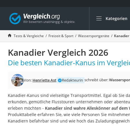
Kategorien
Die beliebtesten V
Freizeit & Sport
Tests & Vergleiche
Freizeit & Sport
Wassersportgeräte
Kanadier 
Gartentrampolin
Kanadier Vergleich 2026
Trampolin
Metalldetektor
Die besten Kanadier-Kanus im Verglei
Eufab-Fahrradträg
Trampolin 366 cm
schreibt über:
Wasserspor
Von:
Henriette Ast
Redakteurin
Fahrradschloss
Kanadier-Kanus sind vielseitige Transportmittel. Egal ob Sie 
Aluminium-Koffer
erkunden, gemütliche Flusstouren unternehmen oder abenteu
Futterboot
erleben möchten -
Kanadier sind wahre Alleskönner auf dem 
Produkttabelle erfahren Sie, wie viele Personen Sie mitnehme
Air Bike
Kanadiern befahrbar sind und wie hoch das Zuladungsgewicht 
E-Bike-Dreirad