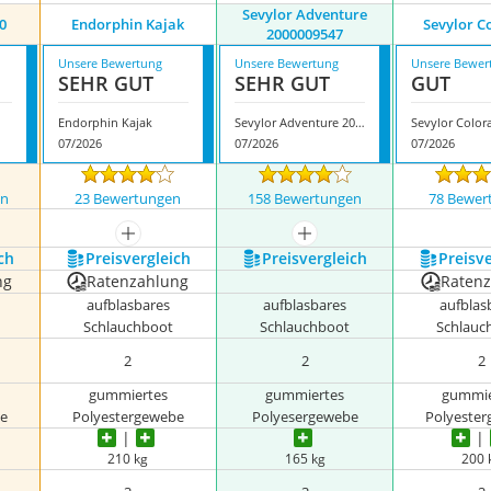
Sevylor Adventure
0
Endorphin Kajak
Sevylor C
2000009547
Unsere Bewertung
Unsere Bewertung
Unsere Bewer
SEHR GUT
SEHR GUT
GUT
Endorphin Kajak
Sevylor Adventure 2000009547
Sevylor Color
07/2026
07/2026
07/2026
en
23 Bewertungen
158 Bewertungen
78 Bewer
nzeigen
mehr anzeigen
mehr anzeigen
ch
Preis­vergleich
Preis­vergleich
Preis­v
ng
Ratenzahlung
Raten
aufblasbares
aufblasbares
aufblas
Schlauchboot
Schlauchboot
Schlauc
2
2
2
gummiertes
gummiertes
gummie
e
Polyestergewebe
Polyesergewebe
Polyeste
210 kg
165 kg
200 