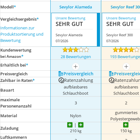
Modell
*
Sevylor Alameda
Sevylor Reef 30
Unsere Bewertung
Unsere Bewertung
Vergleichsergebnis
*
SEHR GUT
SEHR GUT
Informationen zur
Produktsortierung und
Sevylor Alameda
Sevylor Reef 300
Bewertung
07/2026
07/2026
Kundenwertung
*
bei Amazon
28 Bewertungen
193 Bewertung
Erhältlich bei
*
mehr anzeigen
mehr a
Preis­vergleich
Preis­verglei
Preis­vergleich
Ratenzahlung
Ratenzahlu
Zahlbar in Raten
*
aufblasbares
aufblasbares
Bauart
Schlauchboot
Schlauchboot
maximale
3
2
Personenanzahl
gummiertes
Material
Nylon
Polyestergeweb
Zuladung
210 kg
150 kg
Luftkammern