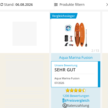
Handgepäck-Koffer
Vergleichstabelle
ein Allrounder-SUP mit Platz für Ihre ganze
Produkte filtern
Stand:
06.08.2026
Vibrationsplatte
Familie.
Überzeugt hat uns hier im August 2026 besonders
Wanderschuhe Herren
das Modell
Aqua Marina Fusion
*
mit seinen Eigenschaften.
Vergleichssieger
Sicherheitsweste Reiten
Service
2 / 13
Aqua Marina Fusion
Unsere Bewertung
SEHR GUT
Aqua Marina Fusion
07/2026
1206 Bewertungen
Preis­vergleich
Ratenzahlung