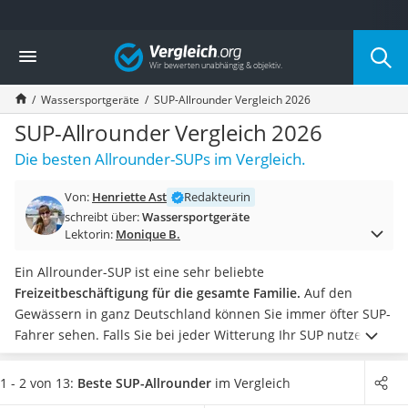
Die beliebtesten Vergleiche nach Kategorie
Vergleich
Freizeit & Sport
Gartentrampolin
Wassersportgeräte
SUP-Allrounder Vergleich 2026
Trampolin
Metalldetektor
SUP-Allrounder Vergleich 2026
Eufab-Fahrradträger
Die besten Allrounder-SUPs im Vergleich.
Trampolin 366 cm
Fahrradschloss
Von:
Henriette Ast
Redakteurin
Aluminium-Koffer
schreibt über:
Wassersportgeräte
Futterboot
Lektorin:
Monique B.
Air Bike
E-Bike-Dreirad
Ein Allrounder-SUP ist eine sehr beliebte
Trekkingschuhe Herren
Freizeitbeschäftigung für die gesamte Familie.
Auf den
Reisetasche mit Rollen
Gewässern in ganz Deutschland können Sie immer öfter SUP-
Klimmzugstation
Fahrer sehen. Falls Sie bei jeder Witterung Ihr SUP nutzen
Koffer
möchten, eignet sich ein
SUP-Trockenanzug.
Test im Internet
Nachtsichtgerät
zeigen, dass Allrounder-SUPs immer eine Mindestlänge von
1 - 2 von 13:
Beste SUP-Allrounder
im Vergleich
Faltschloss
290 cm haben sollten.
Wählen Sie jetzt aus unserer