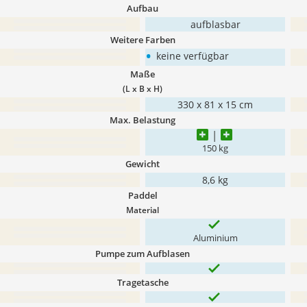
Aufbau
aufblasbar
Weitere Farben
•
keine verfügbar
Maße
(L x B x H)
330 x 81 x 15 cm
Max. Belastung
150 kg
Gewicht
8,6 kg
Paddel
Material
Aluminium
Pumpe zum Aufblasen
Tragetasche