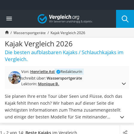
Die beliebtesten Vergleiche nach Kategorie
Vergleich
Freizeit & Sport
Gartentrampolin
Wassersportgeräte
Kajak Vergleich 2026
Trampolin
Metalldetektor
Kajak Vergleich 2026
Eufab-Fahrradträger
Die besten aufblasbaren Kajaks / Schlauchkajaks im
Trampolin 366 cm
Vergleich.
Fahrradschloss
Aluminium-Koffer
Von:
Henriette Ast
Redakteurin
Futterboot
schreibt über:
Wassersportgeräte
Air Bike
Lektorin:
Monique B.
E-Bike-Dreirad
Trekkingschuhe Herren
Sie planen Ihre erste Tour über Seen und Flüsse, doch das
Reisetasche mit Rollen
Kajak fehlt Ihnen noch? Wir haben auf dieser Seite die
Klimmzugstation
wichtigsten Informationen zum Thema zusammengestellt
Koffer
und einige der besten Modelle für Sie miteinander
Nachtsichtgerät
verglichen.
Neben der geeigneten Personenanzahl ist die
Faltschloss
maximale Zuladung eines der entscheidenden Kriterien.
1 - 2 von 14:
Beste Kajaks
im Vergleich