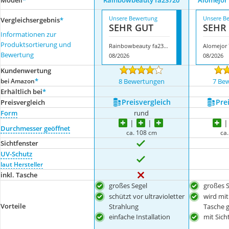
Modell
*
Rainbowbeauty fa23720
Alomejor
Unsere Bewertung
Unsere B
Vergleichsergebnis
*
SEHR GUT
SEHR
Informationen zur
Produktsortierung und
Rainbowbeauty fa23720
Bewertung
08/2026
08/2026
Kundenwertung
*
bei Amazon
8 Bewertungen
7 Be
Erhältlich bei
*
Preis­vergleich
Prei
Preis­vergleich
Form
rund
Durchmesser geöffnet
ca. 108 cm
ca
Sichtfenster
UV-Schutz
laut Hersteller
inkl. Tasche
großes Segel
großes S
schützt vor ultravioletter
wird mit
Vorteile
Strahlung
Tasche g
einfache Installation
mit Sich