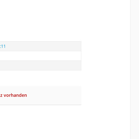
c11
tz vorhanden