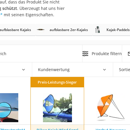
auf, dass das Produkt Sie nicht
erren
g schützt
. Überzeugt hat uns hier
llen
0
*
mit seinen Eigenschaften.
aufblasbare Kajaks
aufblasbare 2er-Kajaks
Kajak-Paddels
eich
Produkte filtern
r
Kundenwertung
Sorti
rren
Preis-Leistungs-Sieger
eiten