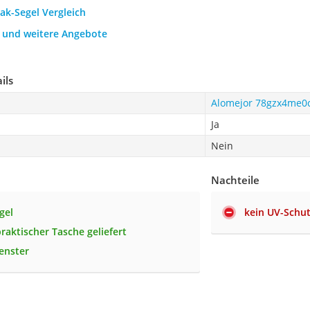
jak-Segel Vergleich
h und weitere Angebote
ils
Alomejor 78gzx4me0
Ja
Nein
Nachteile
gel
kein UV-Schu
raktischer Tasche geliefert
fenster