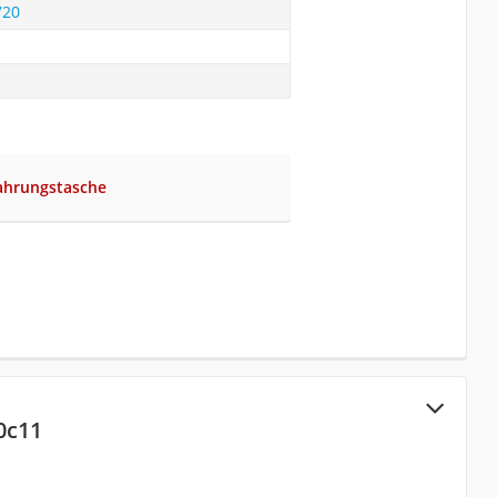
720
ahrungstasche
0c11