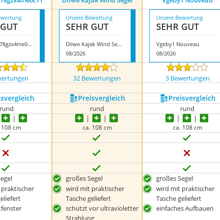
 78gzx4me0c11
Dilwe Kajak Wind Segel
Vgeby1 Nouveau
ewertung
Unsere Bewertung
Unsere Bewertung
 GUT
SEHR GUT
SEHR GUT
Alomejor 78gzx4me0c11
Dilwe Kajak Wind Segel
Vgeby1 Nouveau
08/2026
08/2026
wertungen
32 Bewertungen
3 Bewertungen
s­vergleich
Preis­vergleich
Preis­vergleich
rund
rund
rund
. 108 cm
ca. 108 cm
ca. 108 cm
egel
großes Segel
großes Segel
 praktischer
wird mit praktischer
wird mit praktischer
eliefert
Tasche geliefert
Tasche geliefert
tfenster
schützt vor ultravioletter
einfaches Aufbauen
Strahlung