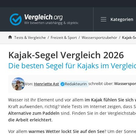
Kategorien
Die beliebtesten V
Freizeit & Sport
Tests & Vergleiche
Freizeit & Sport
Wassersportzubehör
Kajak-S
Gartentrampolin
Kajak-Segel Vergleich 2026
Trampolin
Metalldetektor
Die besten Segel für Kajaks im Verglei
Eufab-Fahrradträg
Trampolin 366 cm
schreibt über:
Wasserspor
Von:
Henriette Ast
Redakteurin
Fahrradschloss
Wasser ist Ihr Element und vor allem
im Kajak fühlen Sie sich
Aluminium-Koffer
Kraft aufwenden, richtig? Viele Tests im Internet zeigen, dass 
Futterboot
Alternative zum Paddeln
sind. Finden Sie in der Vergleichstab
die Arbeit erleichtert
.
Air Bike
E-Bike-Dreirad
Vor allem
warmes Wetter lockt Sie auf den See
? Um der Sonne 