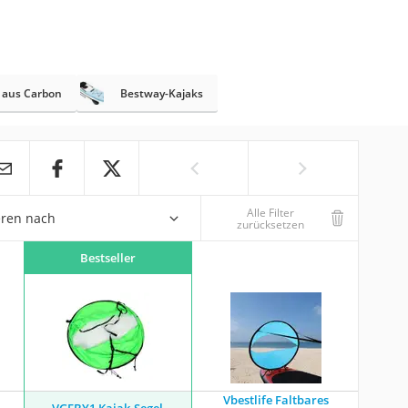
 aus Carbon
Bestway-Kajaks
Alle Filter
eren nach
zurücksetzen
Bestseller
Vbestlife Faltbares