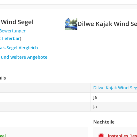
 Wind Segel
Dilwe Kajak Wind S
 Bewertungen
t lieferbar
)
jak-Segel Vergleich
h und weitere Angebote
ils
Dilwe Kajak Wind Seg
Ja
Ja
Nachteile
gel
instabiles De