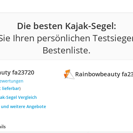
Die besten Kajak-Segel:
ie Ihren persönlichen Testsiege
Bestenliste.
uty fa23720
Rainbowbeauty fa2
Bewertungen
t lieferbar
)
jak-Segel Vergleich
h und weitere Angebote
ils