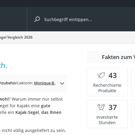
ergleiche nach Kategorie
egel Vergleich 2026
Fakten zum 
ch.
er
43
tzubehör
Lektorin:
Monique B.
Recherchierte
Produkte
 wohl
? Warum immer nur selbst
37
Segel für Kajaks eine
gute
elle ein
Kajak-Segel, das Ihnen
Investierte
Stunden
nicht völlig ausgeliefert zu sein,