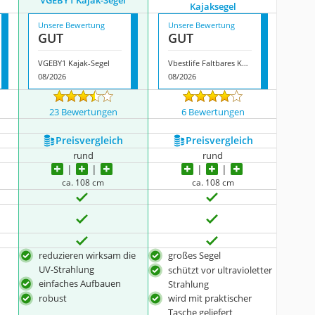
VGEBY1 Kajak-Segel
Kajaksegel
Unsere Bewertung
Unsere Bewertung
GUT
GUT
VGEBY1 Kajak-Segel
Vbestlife Faltbares Kajaksegel
08/2026
08/2026
23 Bewertungen
6 Bewertungen
Preis­vergleich
Preis­vergleich
rund
rund
ca. 108 cm
ca. 108 cm
reduzieren wirksam die
großes Segel
UV-Strahlung
schützt vor ultravioletter
einfaches Aufbauen
Strahlung
robust
wird mit praktischer
Tasche geliefert