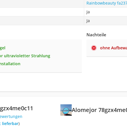
Rainbowbeauty fa23
Ja
Ja
Nachteile
gel
ohne Aufbew
r ultravioletter Strahlung
nstallation
8gzx4me0c11
Alomejor 78gzx4me
Bewertungen
t lieferbar
)