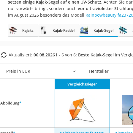
setzen einige Kajak-Segel auf einen UV-Schutz
. Achten Sie dar
Trekkingschuhe H
nur vorwärts bringt, sondern auch
vor ultravioletter Strahlun
Reisetasche mit Ro
im August 2026 besonders das Modell
Rainbowbeauty fa2372
Klimmzugstation
Kajaks
Kajak-Paddel
Kajak-Segel
Koffer
Nachtsichtgerät
Faltschloss
Aktualisiert:
06.08.2026
1 - 6 von 6:
Beste Kajak-Segel
im Vergl
Handgepäck-Koffe
Vibrationsplatte
Preis in EUR
Hersteller
Wanderschuhe He
Vergleichssieger
Sicherheitsweste R
Service
Abbildung
*