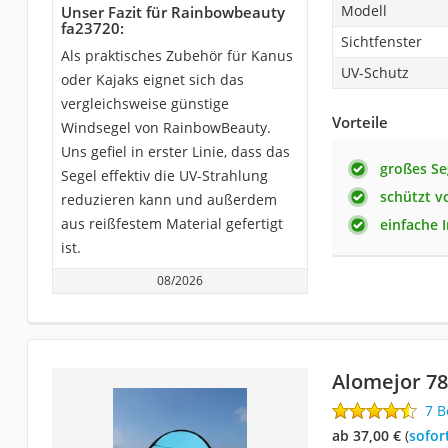
Modell
Unser Fazit für Rainbowbeauty
fa23720:
Sichtfenster
Als praktisches Zubehör für Kanus
UV-Schutz
oder Kajaks eignet sich das
vergleichsweise günstige
Vorteile
Windsegel von RainbowBeauty.
Uns gefiel in erster Linie, dass das
großes Se
Segel effektiv die UV-Strahlung
schützt vo
reduzieren kann und außerdem
aus reißfestem Material gefertigt
einfache I
ist.
08/2026
Alomejor 7
7 
ab 37,00 €
(
Sofor