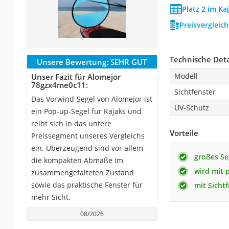
Platz 2 im Ka
Preisvergleic
Technische Deta
Unsere Bewertung:
SEHR GUT
Modell
Unser Fazit für Alomejor
78gzx4me0c11:
Sichtfenster
Das Vorwind-Segel von Alomejor ist
UV-Schutz
ein Pop-up-Segel für Kajaks und
reiht sich in das untere
Vorteile
Preissegment unseres Vergleichs
ein. Überzeugend sind vor allem
großes Se
die kompakten Abmaße im
wird mit p
zusammengefalteten Zustand
sowie das praktische Fenster für
mit Sicht
mehr Sicht.
08/2026