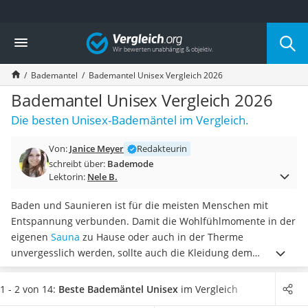
Die beliebtesten Vergleiche nach Kategorie
Vergleich
Mode
Boxershorts
Bademantel
Bademantel Unisex Vergleich 2026
Cellulite-Leggings
Herrensocken
Bademantel Unisex Vergleich 2026
Polarisierte Sonnenbrille
Die besten Unisex-Bademäntel im Vergleich.
Hausschuhe Herren
Radunterhose Damen
Von:
Janice Meyer
Redakteurin
Suunto-Uhr
schreibt über:
Bademode
Überzieh-Sonnenbrille
Lektorin:
Nele B.
RFID-Blocker
Sneaker Herren
Baden und Saunieren ist für die meisten Menschen mit
Geldbörse Herren
Entspannung verbunden. Damit die Wohlfühlmomente in der
Knirps-Regenschirm
eigenen
Sauna
zu Hause oder auch in der Therme
Periodenunterwäsche
unvergesslich werden, sollte auch die Kleidung dem
RFID-Schutzkarte
Wohlgefühl entsprechen.
Wählen Sie jetzt einen
Unisex-
Motorradbrillen
Bademantel aus unserem Vergleich
. Achten Sie dabei auf
1 - 2 von 14:
Beste Bademäntel Unisex
im Vergleich
Lederhose
eine
Waschbarkeit bei Temperaturen von mindestens 60