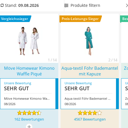
Ausweishülle
Grad
. So bleibt der Bademantel hygienisch rein und dem
Produkte filtern
Stand:
09.08.2026
Bademantel Herren
nächsten Test zu Hause oder in der öffentlichen Sauna steht
Beheizbare Handschuhe
nichts mehr im Wege. Überzeugt hat uns hier im August 2026
Vergleichssieger
Preis-Leistungs-Sieger
Bes
Gesundheitsschuhe
besonders das Modell
Möve Homewear Kimono Waffle Piqué
*
Service
mit seinen Eigenschaften.
1 / 14
2 / 14
Möve Homewear Kimono
Aqua-textil Föhr Bademantel
Z
Waffle Piqué
mit Kapuze
Unsere Bewertung
Unsere Bewertung
U
SEHR GUT
SEHR GUT
Möve Homewear Kimono Waffle Piqué
Aqua-textil Föhr Bademantel mit Kapuze
08/2026
08/2026
0
162 Bewertungen
4567 Bewertungen