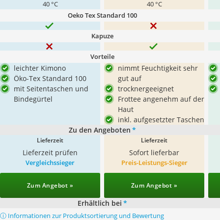
40 °C
40 °C
Oeko Tex Standard 100
Kapuze
Vorteile
leichter Kimono
nimmt Feuchtigkeit sehr
Öko-Tex Standard 100
gut auf
mit Seitentaschen und
trocknergeeignet
Bindegürtel
Frottee angenehm auf der
Haut
inkl. aufgesetzter Taschen
Zu den Angeboten
*
Lieferzeit
Lieferzeit
Lieferzeit prüfen
Sofort lieferbar
Vergleichssieger
Preis-Leistungs-Sieger
Zum Angebot »
Zum Angebot »
Erhältlich bei
*
ⓘ Informationen zur Produktsortierung und Bewertung