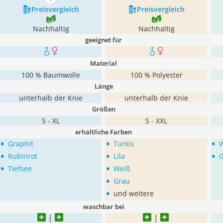
mehr anzeigen
Preis­vergleich
Preis­vergleich
Nachhaltig
Nachhaltig
geeignet für
Material
100 % Baumwolle
100 % Polyester
Länge
unterhalb der Knie
unterhalb der Knie
Größen
S - XL
S - XXL
erhältliche Farben
•
•
•
Graphit
Türkis
•
•
•
Rubinrot
Lila
•
•
Tiefsee
Weiß
•
Grau
•
und weitere
waschbar bei