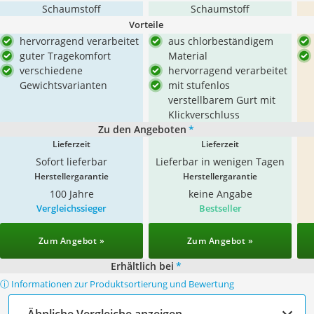
Schaumstoff
Schaumstoff
Vorteile
hervorragend verarbeitet
aus chlorbeständigem
guter Tragekomfort
Material
verschiedene
hervorragend verarbeitet
Gewichtsvarianten
mit stufenlos
verstellbarem Gurt mit
Klickverschluss
Zu den Angeboten
*
Lieferzeit
Lieferzeit
Sofort lieferbar
Lieferbar in wenigen Tagen
Herstellergarantie
Herstellergarantie
100 Jahre
keine Angabe
Vergleichssieger
Bestseller
Zum Angebot »
Zum Angebot »
Erhältlich bei
*
ⓘ Informationen zur Produktsortierung und Bewertung
Ähnliche Vergleiche anzeigen