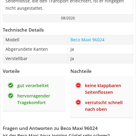
Seitenflosse, die den Transport erleichtert, ist er hingegen
nicht ausgestattet.
08/2026
Technische Details
Modell
Beco Maxi 96024
Abgerundete Kanten
Ja
Verstellbar
Ja
Vorteile
Nachteile
gut verarbeitet
keine klappbaren
Seitenflossen
hervorragender
Tragekomfort
verrutscht schnell
nach oben
Fragen und Antworten zu Beco Maxi 96024
Ist der Beco Maxi Aqua-Jogging-Gürtel sehr schwer?