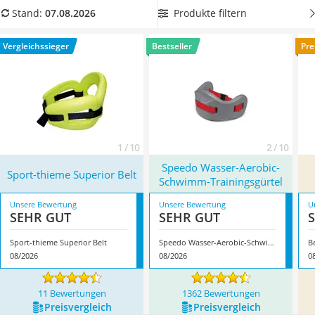
Handgepäck-Koffer
sperrig und nur in größeren Badetaschen leicht zu
Produkte filtern
Stand:
07.08.2026
Vibrationsplatte
transportieren. Falls Sie sich hieran stören und Sie eher auf
Wanderschuhe Herren
Kompaktheit stehen,
lohnt sich für Sie die Anschaffung einer
Vergleichssieger
Bestseller
Pre
Sicherheitsweste Reiten
Auftriebshilfe mit klappbaren Seitenflossen.
Überzeugt hat
Service
uns hier im August 2026 besonders das Modell
Sport-thieme
Superior Belt
*
mit seinen Eigenschaften.
1 / 10
2 / 10
Speedo Wasser-Aerobic-
Sport-thieme Superior Belt
Schwimm-Trainingsgürtel
Unsere Bewertung
Unsere Bewertung
U
SEHR GUT
SEHR GUT
Sport-thieme Superior Belt
Speedo Wasser-Aerobic-Schwimm-Trainingsgürtel
08/2026
08/2026
0
11 Bewertungen
1362 Bewertungen
Preis­vergleich
Preis­vergleich