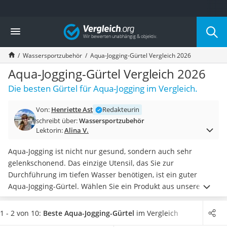
Die beliebtesten Vergleiche nach Kategorie
Vergleich
Freizeit & Sport
Gartentrampolin
Wassersportzubehör
Aqua-Jogging-Gürtel Vergleich 2026
Trampolin
Metalldetektor
Aqua-Jogging-Gürtel Vergleich 2026
Eufab-Fahrradträger
Die besten Gürtel für Aqua-Jogging im Vergleich.
Trampolin 366 cm
Fahrradschloss
Von:
Henriette Ast
Redakteurin
Aluminium-Koffer
schreibt über:
Wassersportzubehör
Futterboot
Lektorin:
Alina V.
Air Bike
E-Bike-Dreirad
Aqua-Jogging ist nicht nur gesund, sondern auch sehr
Trekkingschuhe Herren
gelenkschonend. Das einzige Utensil, das Sie zur
Reisetasche mit Rollen
Durchführung im tiefen Wasser benötigen, ist ein guter
Klimmzugstation
Aqua-Jogging-Gürtel. Wählen Sie ein Produkt aus unserer
Koffer
Test- oder Vergleichstabelle, das
gut verarbeitet und
Nachtsichtgerät
bequem ist,
damit Sie am Modell Ihrer Wahl lange Freude
1 - 2 von 10:
Beste Aqua-Jogging-Gürtel
im Vergleich
Faltschloss
haben.
Zugegeben: Leider sind viele Aqua-Gürtel etwas