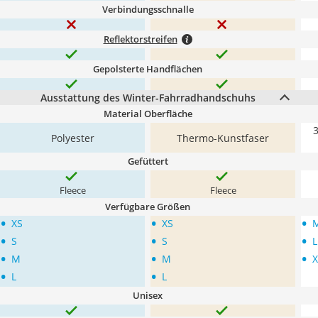
Verbindungsschnalle
Reflektorstreifen
Gepolsterte Handflächen
Ausstattung des Winter-Fahrradhandschuhs
Material Oberfläche
3
Polyester
Thermo-Kunstfaser
Gefüttert
Fleece
Fleece
Verfügbare Größen
•
•
•
XS
XS
•
•
•
S
S
L
•
•
•
M
M
X
•
•
L
L
Unisex