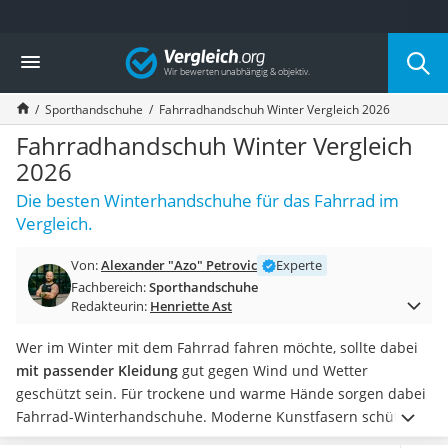
Die beliebtesten Vergleiche nach Kategorie
Vergleich
Freizeit & Sport
Gartentrampolin
Sporthandschuhe
Fahrradhandschuh Winter Vergleich 2026
Trampolin
Metalldetektor
Fahrradhandschuh Winter Vergleich
Eufab-Fahrradträger
2026
Trampolin 366 cm
Die besten Winterhandschuhe für das Fahrrad im
Fahrradschloss
Vergleich.
Aluminium-Koffer
Futterboot
Von:
Alexander "Azo" Petrovic
Experte
Air Bike
Fachbereich:
Sporthandschuhe
E-Bike-Dreirad
Redakteurin:
Henriette Ast
Trekkingschuhe Herren
Reisetasche mit Rollen
Wer im Winter mit dem Fahrrad fahren möchte, sollte dabei
Klimmzugstation
mit passender Kleidung
gut gegen Wind und Wetter
Koffer
geschützt sein. Für trockene und warme Hände sorgen dabei
Nachtsichtgerät
Fahrrad-Winterhandschuhe. Moderne Kunstfasern schützen
Faltschloss
dabei
gegen Feuchtigkeit und Wind
.
Die Handschuhe sollten