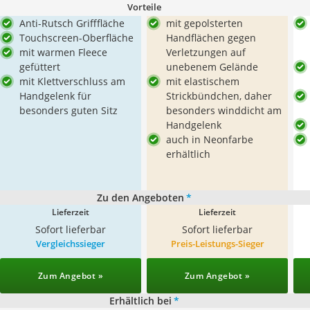
Vorteile
Anti-Rutsch Grifffläche
mit gepolsterten
Touchscreen-Oberfläche
Handflächen gegen
mit warmen Fleece
Verletzungen auf
gefüttert
unebenem Gelände
mit Klettverschluss am
mit elastischem
Handgelenk für
Strickbündchen, daher
besonders guten Sitz
besonders winddicht am
Handgelenk
auch in Neonfarbe
erhältlich
Zu den Angeboten
*
Lieferzeit
Lieferzeit
Sofort lieferbar
Sofort lieferbar
Vergleichssieger
Preis-Leistungs-Sieger
Zum Angebot »
Zum Angebot »
Erhältlich bei
*