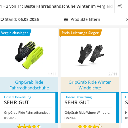
Handgepäck-Koffer
dabei nicht nur warm halten, sondern auch
funktional sein
1 - 2 von 11:
Beste Fahrradhandschuhe Winter
im Vergleich
Vibrationsplatte
und zur Sicherheit beitragen
, raten verschiedene Online-
Wanderschuhe Herren
Tests. Wählen Sie jetzt aus unserer Produkttabelle ein
Produkte filtern
Stand:
06.08.2026
Sicherheitsweste Reiten
elastisches Modell, das besonders hohe
Beweglichkeit der
Service
Hände auch mit Handschuhen
bietet. Überzeugt hat uns hier
Vergleichssieger
Preis-Leistungs-Sieger
im August 2026 besonders das Modell
GripGrab Ride
Fahrradhandschuhe
*
mit seinen Eigenschaften.
1 / 11
2 / 11
GripGrab Ride
GripGrab Ride Winter
Fahrradhandschuhe
Winddichte
Unsere Bewertung
Unsere Bewertung
U
SEHR GUT
SEHR GUT
GripGrab Ride Fahrradhandschuhe
GripGrab Ride Winter Winddichte
H
08/2026
08/2026
0