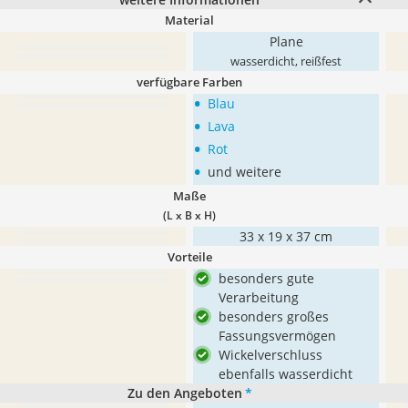
Material
Plane
wasserdicht, reißfest
verfügbare Farben
•
Blau
•
Lava
•
Rot
•
und weitere
Maße
(L x B x H)
33 x 19 x 37 cm
Vorteile
besonders gute
Verarbeitung
besonders großes
Fassungsvermögen
Wickelverschluss
ebenfalls wasserdicht
Zu den Angeboten
*