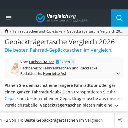
Die beliebtesten Vergleiche nach Kategorie
Vergleich
Freizeit & Sport
Gartentrampolin
Fahrradtaschen und Rucksäcke
Gepäckträgertasche Vergleich 2026
Trampolin
Metalldetektor
Gepäckträgertasche Vergleich 2026
Eufab-Fahrradträger
Die besten Fahrrad-Gepäcktaschen im Vergleich.
Trampolin 366 cm
Fahrradschloss
Von:
Larissa Balzer
Expertin
Aluminium-Koffer
Fachbereich:
Fahrradtaschen und Rucksäcke
Futterboot
Redakteurin:
Henriette Ast
Air Bike
E-Bike-Dreirad
Planen Sie demnächst eine längere Fahrradtour oder gar
Trekkingschuhe Herren
einen ganzen Fahrradurlaub
? Dann transportieren Sie Ihr
Reisetasche mit Rollen
Gepäck
am besten mit einer Gepäckträgertasche aus unserer
Klimmzugstation
Vergleichstabelle.
Gepäckträgertaschen bieten mit einem
Koffer
Volumen von bis zu 24 Litern ausreichend Platz für Kleidung
Nachtsichtgerät
und Proviant
und werden meist in Zweier-Sets angeboten.
1 - 2 von 14:
Beste Gepäckträgertaschen
im Vergleich
Faltschloss
Einige Taschen haben auch einen zusätzlichen Schultergurt