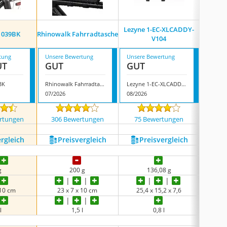
Lezyne 1-EC-XLCADDY-
 039BK
Rhinowalk Fahrradtasche
Rotto
V104
tung
Unsere Bewertung
Unsere Bewertung
Unsere
UT
GUT
GUT
GUT
BK
Rhinowalk Fahrradtasche
Lezyne 1-EC-XLCADDY-V104
Rotto 
07/2026
08/2026
08/202
rtungen
306 Bewertungen
75 Bewertungen
317
ergleich
Preis­vergleich
Preis­vergleich
P
g
200 g
136,08 g
 10 cm
‎23 x 7 x 10 cm
25,4 x 15,2 x 7,6
27
l
1,5 l
0,8 l