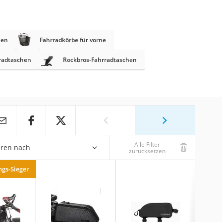
hen
Fahrradkörbe für vorne
radtaschen
Rockbros-Fahrradtaschen
Alle Filter
eren nach
zurücksetzen
ngs-Sieger