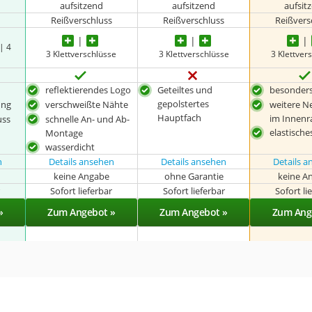
aufsitzend
aufsitzend
aufsit
Reißverschluss
Reißverschluss
Reißvers
| 4
3 Klettverschlüsse
3 Klettverschlüsse
3 Klettver
reflektierendes Logo
Geteiltes und
besonder
gepolstertes
ung
verschweißte Nähte
weitere N
Hauptfach
im Innen
uss
schnelle An- und Ab-
elastische
Montage
wasserdicht
n
Details ansehen
Details ansehen
Details 
keine Angabe
ohne Garantie
keine A
r
Sofort lieferbar
Sofort lieferbar
Sofort li
»
Zum Angebot »
Zum Angebot »
Zum Ang