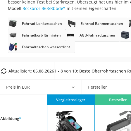
besser keinen Test bei Starkregen. Überzeugt hat uns hier im
Trekkingschuhe H
Modell
Rockbros B68/Rbbde
*
mit seinen Eigenschaften.
Reisetasche mit Ro
Klimmzugstation
Fahrrad-Lenkertaschen
Fahrrad-Rahmentaschen
Koffer
Fahrradkorb für hinten
AGU-Fahrradtaschen
Nachtsichtgerät
Fahrradtaschen wasserdicht
Faltschloss
Handgepäck-Koffe
Vibrationsplatte
Aktualisiert:
05.08.2026
1 - 8 von 10:
Beste Oberrohrtaschen R
Wanderschuhe He
Preis in EUR
Hersteller
Sicherheitsweste R
Service
Vergleichssieger
Bestseller
Abbildung
*