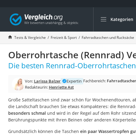
Kategorien
Die beliebtesten V
Freizeit & Sport
Tests & Vergleiche
Freizeit & Sport
Fahrradtaschen und Rucksäcke
Gartentrampolin
Oberrohrtasche (Rennrad) Ve
Trampolin
Metalldetektor
Die besten Rennrad-Oberrohrtaschen 
Eufab-Fahrradträg
Fachbereich:
Fahrradtaschen
Von:
Larissa Balzer
Expertin
Trampolin 366 cm
Redakteurin:
Henriette Ast
Fahrradschloss
Große Satteltaschen sind zwar schön für Wochenendtouren, abe
Aluminium-Koffer
die Landschaft brauchen Sie etwas Kompakteres: die Rennrad-
Futterboot
besonders schmal
und wird in der Regel auf dem Rohr sitzend
Berührungspunkte mit Ihren Beinen oder anderen Körperteile
Air Bike
E-Bike-Dreirad
Grundsätzlich können die Taschen
ein paar Wassertropfen gu