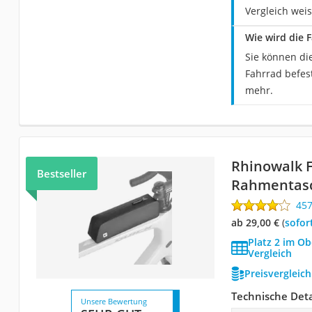
Vergleich weis
Wie wird die 
Sie können di
Fahrrad befest
mehr.
Rhinowalk 
Bestseller
Rahmentasc
45
ab 29,00 €
(
Sofor
Platz 2 im O
Vergleich
Preisvergleic
Technische Deta
Unsere Bewertung