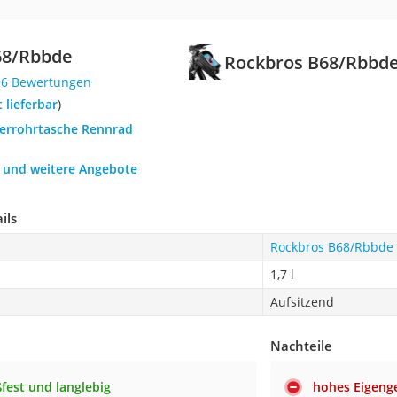
68/Rbbde
Rockbros B68/Rbbd
96 Bewertungen
t lieferbar
)
berrohrtasche Rennrad
h und weitere Angebote
ils
Rockbros B68/Rbbde
1,7 l
Aufsitzend
Nachteile
ßfest und langlebig
hohes Eigeng