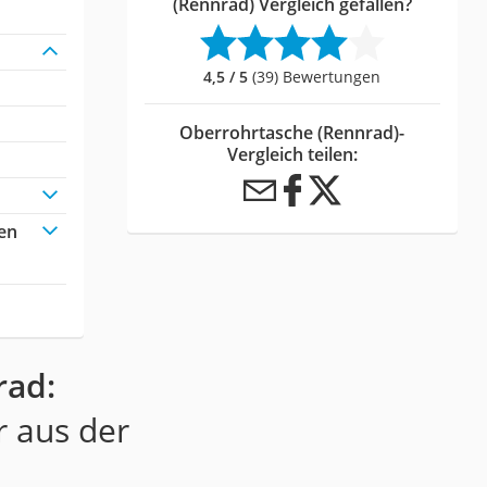
(Rennrad) Vergleich gefallen?
4,5 / 5
(39) Bewertungen
Oberrohrtasche (Rennrad)-
Vergleich teilen:
en
rad:
r aus der