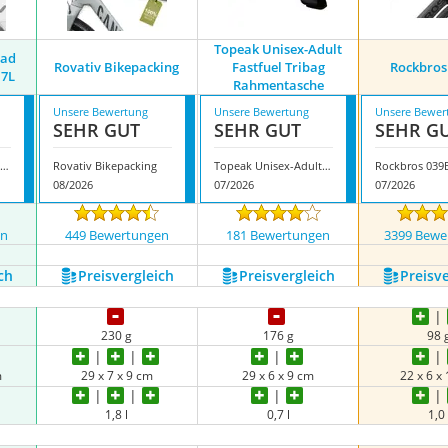
Topeak Unisex-Adult
rad
Rovativ Bikepacking
Fastfuel Tribag
Rockbros
.7L
Rahmentasche
Unsere Bewertung
Unsere Bewertung
Unsere Bewer
SEHR GUT
SEHR GUT
SEHR G
hinowalk Fahrrad Rahmentasche 0.7L
Rovativ Bikepacking
Topeak Unisex-Adult Fastfuel Tribag Rahmentasche
Rockbros 039
08/2026
07/2026
07/2026
en
449 Bewertungen
181 Bewertungen
3399 Bewe
ch
Preis­vergleich
Preis­vergleich
Preis­v
230 g
176 g
98 
m
29 x 7 x 9 cm
29 x 6 x 9 cm
22 x 6 x
1,8 l
0,7 l
1,0 