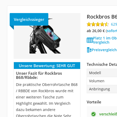
Rockbros B
Vergleichssieger
62
ab 26,00 €
(
Sofor
Platz 1 im O
Vergleich
Preisvergleic
Technische Deta
Unsere Bewertung:
SEHR GUT
Modell
Unser Fazit für Rockbros
B68/Rbbde:
Volumen
Die praktische Oberrohrtasche B68
Anbringung
/ RBBDE von Rockbros wurde mit
einer weiteren Tasche zum
Vorteile
Highlight gewählt. Im Vergleich
dazu bekamen andere
verschlei
Oberrohrtaschen die Note Sehr