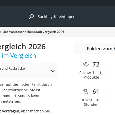
ergleiche nach Kategorie
Oberrohrtasche (Rennrad) Vergleich 2026
rgleich 2026
Fakten zum 
im Vergleich.
er
72
 und Rucksäcke
Recherchierte
Produkte
r auf der flotten Fahrt durch
61
Oberrohrtasche. Sie ist
 montiert, sodass keine
Investierte
n entstehen.
Stunden
t vertragen
, aber machen Sie