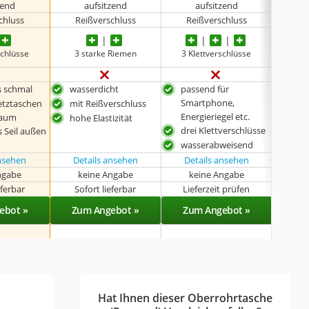
zend
aufsitzend
aufsitzend
chluss
Reißverschluss
Reißverschluss
Re
schlüsse
3 starke Riemen
3 Klettverschlüsse
3 Kl
s schmal
wasserdicht
passend für
gut
Smartphone,
etztaschen
mit Reißverschluss
emp
Energieriegel etc.
raum
Tou
hohe Elastizität
drei Klettverschlüsse
s Seil außen
sich
wasserabweisend
ansehen
Details ansehen
Details ansehen
ngabe
keine Angabe
keine Angabe
eferbar
Sofort lieferbar
Lieferzeit prüfen
Lie
ebot »
Zum Angebot »
Zum Angebot »
Zu
Hat Ihnen dieser Oberrohrtasche