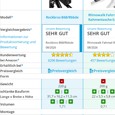
Rhinowalk Fahr
Modell
*
Rockbros B68/Rbbde
Rahmentasche 0
Unsere Bewertung
Unsere Bewertung
Vergleichsergebnis
*
SEHR GUT
SEHR GUT
Informationen zur
Produktsortierung und
Rockbros B68/Rbbde
R
Bewertung
08/2026
08/2026
Kundenwertung
*
bei Amazon
6296 Bewertungen
457 Bewertung
Erhältlich bei
*
Preis­vergleich
Preis­verglei
Preis­vergleich
Form
Gewicht
220 g
200 g
schlanke Bauform
‎31,7 x 16,2 x 11,3 cm
22 x 5,5 x 5,8 c
Länge x Breite x Höhe
Volumen
1,7 l
0,7 l
Montage