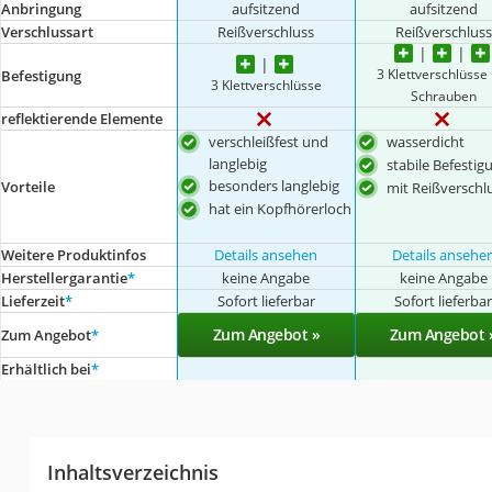
Anbringung
aufsitzend
aufsitzend
Verschlussart
Reißverschluss
Reißverschluss
3 Klettverschlüsse 
Befestigung
3 Klettverschlüsse
Schrauben
reflektierende Elemente
verschleißfest und
wasserdicht
langlebig
stabile Befestig
besonders langlebig
Vorteile
mit Reißverschl
hat ein Kopfhörerloch
Weitere Produktinfos
Details ansehen
Details ansehe
Herstellergarantie
*
keine Angabe
keine Angabe
Lieferzeit
*
Sofort lieferbar
Sofort lieferba
Zum Angebot »
Zum Angebot 
Zum Angebot
*
Erhältlich bei
*
Inhaltsverzeichnis