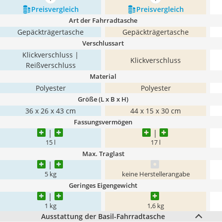
mehr anzeigen
mehr anzeigen
Preis­vergleich
Preis­vergleich
Art der Fahrradtasche
Gepäckträgertasche
Gepäckträgertasche
Verschlussart
Klickverschluss |
Klickverschluss
Reißverschluss
Material
Polyester
Polyester
Größe (L x B x H)
36 x 26 x 43 cm
44 x 15 x 30 cm
Fassungsvermögen
15 l
17 l
Max. Traglast
5 kg
keine Herstellerangabe
Geringes Eigengewicht
1 kg
1,6 kg
Ausstattung der Basil-Fahrradtasche