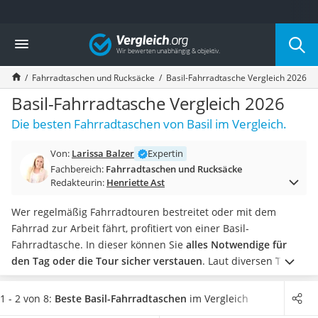
Die beliebtesten Vergleiche nach Kategorie
Vergleich
Freizeit & Sport
Gartentrampolin
Fahrradtaschen und Rucksäcke
Basil-Fahrradtasche Vergleich 2026
Trampolin
Metalldetektor
Basil-Fahrradtasche Vergleich 2026
Eufab-Fahrradträger
Die besten Fahrradtaschen von Basil im Vergleich.
Trampolin 366 cm
Fahrradschloss
Von:
Larissa Balzer
Expertin
Aluminium-Koffer
Fachbereich:
Fahrradtaschen und Rucksäcke
Futterboot
Redakteurin:
Henriette Ast
Air Bike
E-Bike-Dreirad
Wer regelmäßig Fahrradtouren bestreitet oder mit dem
Trekkingschuhe Herren
Fahrrad zur Arbeit fährt, profitiert von einer Basil-
Reisetasche mit Rollen
Fahrradtasche. In dieser können Sie
alles Notwendige für
Klimmzugstation
den Tag oder die Tour sicher verstauen
. Laut diversen Tests
Koffer
im Internet sind vor allem
Fahrradtaschen
beliebt, welche
Nachtsichtgerät
selbst während der Fahrt gut zu erreichen sind. Somit haben
1 - 2 von 8:
Beste Basil-Fahrradtaschen
im Vergleich
Faltschloss
Sie stets alles Wichtige griffbereit.
Wählen Sie jetzt aus