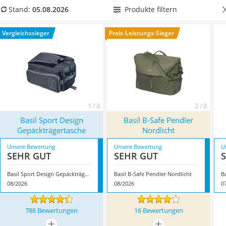
Handgepäck-Koffer
unserer Produkttabelle eine
Basil-Fahrradtasche aus
Produkte filtern
Stand:
05.08.2026
Vibrationsplatte
wasserabweisendem Material
, um die Fahrradtasche auch
Wanderschuhe Herren
bei Regen nutzen zu können. Überzeugt hat uns hier im
Vergleichssieger
Preis-Leistungs-Sieger
Sicherheitsweste Reiten
August 2026 besonders das Modell
Basil Sport Design
Service
Gepäckträgertasche
*
mit seinen Eigenschaften.
1 / 8
2 / 8
Basil Sport Design
Basil B-Safe Pendler
Gepäckträgertasche
Nordlicht
Unsere Bewertung
Unsere Bewertung
U
SEHR GUT
SEHR GUT
Basil Sport Design Gepäckträgertasche
Basil B-Safe Pendler Nordlicht
B
08/2026
08/2026
0
788 Bewertungen
16 Bewertungen