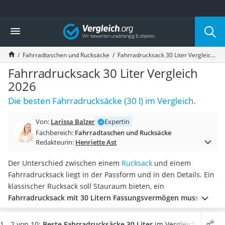
Die beliebtesten Vergleiche nach Kategorie
Vergleich
Freizeit & Sport
Gartentrampolin
Fahrradtaschen und Rucksäcke
Fahrradrucksack 30 Liter Vergleich 2026
Trampolin
Metalldetektor
Fahrradrucksack 30 Liter Vergleich
Eufab-Fahrradträger
2026
Trampolin 366 cm
Die besten Fahrradrucksäcke (30 l) im Vergleich.
Fahrradschloss
Aluminium-Koffer
Von:
Larissa Balzer
Expertin
Futterboot
Fachbereich:
Fahrradtaschen und Rucksäcke
Air Bike
Redakteurin:
Henriette Ast
E-Bike-Dreirad
Trekkingschuhe Herren
Der Unterschied zwischen einem
Rucksack
und einem
Reisetasche mit Rollen
Fahrradrucksack liegt in der Passform und in den Details. Ein
Klimmzugstation
klassischer Rucksack soll Stauraum bieten, ein
Koffer
Fahrradrucksack mit 30 Litern Fassungsvermögen muss
Nachtsichtgerät
darüber hinaus beim Radfahren angenehm zu tragen
sein.
Faltschloss
Wählen Sie jetzt einen Fahrradrucksack mit 30 Litern
1 - 2 von 10:
Beste Fahrradrucksäcke 30 Liter
im Vergleich