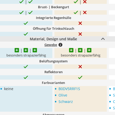
Brust- | Beckengurt
Integrierte Regenhülle
Öffnung für Trinkschlauch
Material, Design und Maße
Gewebe
besonders strapazierfähig
besonders strapazierfähig
Belüftungssystem
Reflektoren
Farbvarianten
•
•
•
keine
B0DV5RRF1S
B
•
•
Olive
S
•
•
Schwarz
•
S
Abmessungen