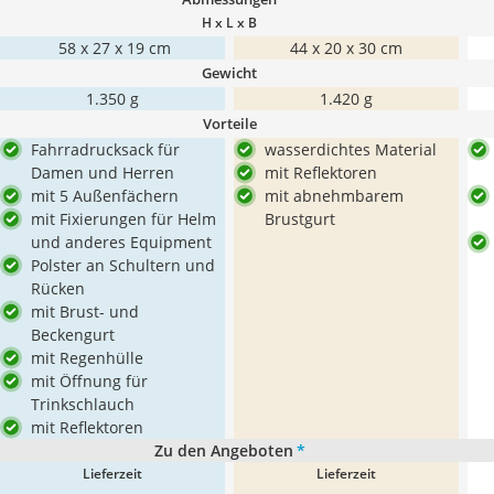
H x L x B
‎ 58 x 27 x 19 cm
44 x 20 x 30 cm
Gewicht
1.350 g
1.420 g
Vorteile
Fahrradrucksack für
wasserdichtes Material
Damen und Herren
mit Reflektoren
mit 5 Außenfächern
mit abnehmbarem
mit Fixierungen für Helm
Brustgurt
und anderes Equipment
Polster an Schultern und
Rücken
mit Brust- und
Beckengurt
mit Regenhülle
mit Öffnung für
Trinkschlauch
mit Reflektoren
Zu den Angeboten
*
Lieferzeit
Lieferzeit