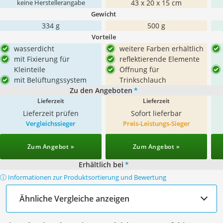
43 x 20 x 15 cm
keine Herstellerangabe
Gewicht
334 g
500 g
Vorteile
wasserdicht
weitere Farben erhältlich
mit Fixierung für
reflektierende Elemente
Kleinteile
Öffnung für
mit Belüftungssystem
Trinkschlauch
Zu den Angeboten
*
Lieferzeit
Lieferzeit
Lieferzeit prüfen
Sofort lieferbar
Vergleichssieger
Preis-Leistungs-Sieger
Zum Angebot »
Zum Angebot »
Erhältlich bei
*
ⓘ Informationen zur Produktsortierung und Bewertung
Ähnliche Vergleiche anzeigen