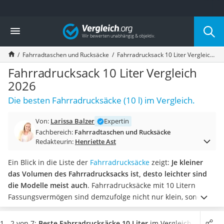
Die beliebtesten Vergleiche nach Kategorie
Vergleich
Freizeit & Sport
Gartentrampolin
Fahrradtaschen und Rucksäcke
Fahrradrucksack 10 Liter Vergleich 2026
Trampolin
Metalldetektor
Fahrradrucksack 10 Liter Vergleich
Eufab-Fahrradträger
2026
Trampolin 366 cm
Die besten Fahrradrucksäcke (10 l) im Vergleich.
Fahrradschloss
Aluminium-Koffer
Von:
Larissa Balzer
Expertin
Futterboot
Fachbereich:
Fahrradtaschen und Rucksäcke
Air Bike
Redakteurin:
Henriette Ast
E-Bike-Dreirad
Trekkingschuhe Herren
Ein Blick in die Liste der
Fahrradrucksäcke
zeigt:
Je kleiner
Reisetasche mit Rollen
das Volumen des Fahrradrucksacks ist, desto leichter sind
Klimmzugstation
die Modelle meist auch
. Fahrradrucksäcke mit 10 Litern
Koffer
Fassungsvermögen sind demzufolge nicht nur klein, sondern
Nachtsichtgerät
auch leicht.
Wählen Sie jetzt einen Fahrradrucksack mit 10
Faltschloss
Litern Fassungsvermögen aus unserer Vergleichstabelle,
der
1 - 2 von 7:
Beste Fahrradrucksäcke 10 Liter
im Vergleich