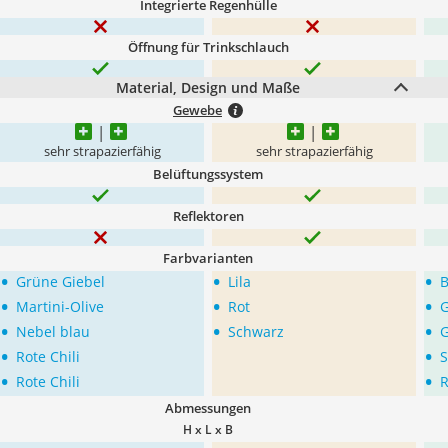
Integrierte Regenhülle
Öffnung für Trinkschlauch
Material, Design und Maße
Gewebe
sehr strapazierfähig
sehr strapazierfähig
Belüftungssystem
Reflektoren
Farbvarianten
•
•
•
Grüne Giebel
Lila
B
•
•
•
Martini-Olive
Rot
•
•
•
Nebel blau
Schwarz
•
•
Rote Chili
S
•
•
Rote Chili
R
Abmessungen
H x L x B