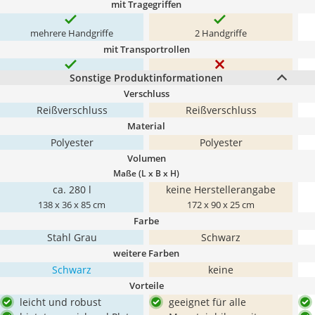
mit Tragegriffen
mehrere Handgriffe
2 Handgriffe
mit Transportrollen
Sonstige Produktinformationen
Verschluss
Reißverschluss
Reißverschluss
Material
Polyester
Polyester
Volumen
Maße (L x B x H)
ca. 280 l
keine Herstellerangabe
138 x 36 x 85 cm
172 x 90 x 25 cm
Farbe
Stahl Grau
Schwarz
weitere Farben
Schwarz
keine
Vorteile
leicht und robust
geeignet für alle