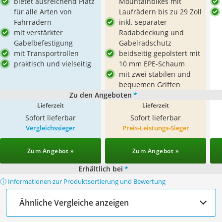
bietet ausreichend Platz
Mountainbikes mit
für alle Arten von
Laufrädern bis zu 29 Zoll
Fahrrädern
inkl. separater
mit verstärkter
Radabdeckung und
Gabelbefestigung
Gabelradschutz
mit Transportrollen
beidseitig gepolstert mit
praktisch und vielseitig
10 mm EPE-Schaum
mit zwei stabilen und
bequemen Griffen
Zu den Angeboten
*
Lieferzeit
Lieferzeit
Sofort lieferbar
Sofort lieferbar
Vergleichssieger
Preis-Leistungs-Sieger
Zum Angebot »
Zum Angebot »
Erhältlich bei
*
ⓘ Informationen zur Produktsortierung und Bewertung
Ähnliche Vergleiche anzeigen