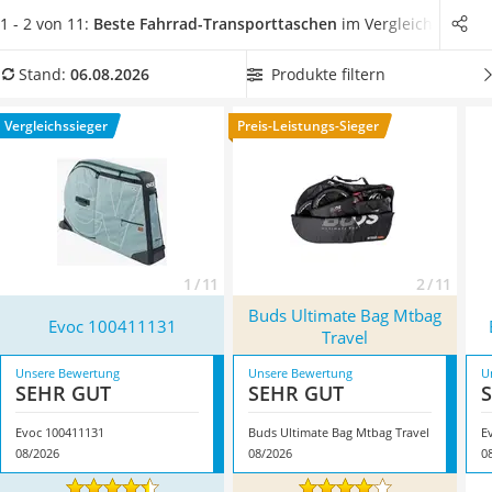
Handgepäck-Koffer
Transporttaschen aber auch über einige wichtige
1 - 2 von 11:
Beste Fahrrad-Transporttaschen
im Vergleich
Vibrationsplatte
Ausstattungsmerkmale verfügen. Wählen Sie daher jetzt ein
Wanderschuhe Herren
Produkt aus unserer Test- oder Vergleichstabelle, das
im
Produkte filtern
Stand:
06.08.2026
Sicherheitsweste Reiten
Idealfall mit Gabelschutz und Laufradtaschen ausgestattet
Service
ist.
Überzeugt hat uns hier im August 2026 besonders das
Vergleichssieger
Preis-Leistungs-Sieger
Modell
Evoc 100411131
*
mit seinen Eigenschaften.
1 / 11
2 / 11
Buds Ultimate Bag Mtbag
Evoc 100411131
Travel
Unsere Bewertung
Unsere Bewertung
U
SEHR GUT
SEHR GUT
Evoc 100411131
Buds Ultimate Bag Mtbag Travel
E
08/2026
08/2026
0