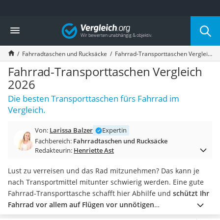
Die beliebtesten Vergleiche nach Kategorie
Vergleich
Freizeit & Sport
Gartentrampolin
Fahrradtaschen und Rucksäcke
Fahrrad-Transporttaschen Vergleich 2026
Trampolin
Metalldetektor
Fahrrad-Transporttaschen Vergleich
Eufab-Fahrradträger
2026
Trampolin 366 cm
Die besten Transporttaschen fürs Fahrrad im
Fahrradschloss
Vergleich.
Aluminium-Koffer
Futterboot
Von:
Larissa Balzer
Expertin
Air Bike
Fachbereich:
Fahrradtaschen und Rucksäcke
E-Bike-Dreirad
Redakteurin:
Henriette Ast
Trekkingschuhe Herren
Reisetasche mit Rollen
Lust zu verreisen und das Rad mitzunehmen? Das kann je
Klimmzugstation
nach Transportmittel mitunter schwierig werden. Eine gute
Koffer
Fahrrad-Transporttasche schafft hier Abhilfe und
schützt Ihr
Nachtsichtgerät
Fahrrad vor allem auf Flügen vor unnötigen
Faltschloss
Beschädigungen.
Neben guter Verarbeitung sollten Bike-