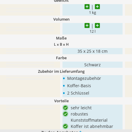
Gewicht
1 kg
Volumen
12 l
Maße
L x B x H
35 x 25 x 18 cm
Farbe
Schwarz
Zubehör im Lieferumfang
•
Montagezubehör
•
Koffer-Basis
•
2 Schlüssel
Vorteile
sehr leicht
robustes
Kunststoffmaterial
Koffer ist abnehmbar