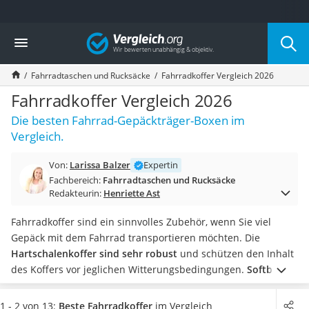
Die beliebtesten Vergleiche nach Kategorie
Vergleich
Freizeit & Sport
Gartentrampolin
Fahrradtaschen und Rucksäcke
Fahrradkoffer Vergleich 2026
Trampolin
Metalldetektor
Fahrradkoffer Vergleich 2026
Eufab-Fahrradträger
Die besten Fahrrad-Gepäckträger-Boxen im
Trampolin 366 cm
Vergleich.
Fahrradschloss
Aluminium-Koffer
Von:
Larissa Balzer
Expertin
Futterboot
Fachbereich:
Fahrradtaschen und Rucksäcke
Air Bike
Redakteurin:
Henriette Ast
E-Bike-Dreirad
Trekkingschuhe Herren
Fahrradkoffer sind ein sinnvolles Zubehör, wenn Sie viel
Reisetasche mit Rollen
Gepäck mit dem Fahrrad transportieren möchten. Die
Klimmzugstation
Hartschalenkoffer sind sehr robust
und schützen den Inhalt
Koffer
des Koffers vor jeglichen Witterungsbedingungen.
Softbag-
Nachtsichtgerät
Fahrradkoffer
sind vor allem nützlich, wenn Sie den Koffer
Faltschloss
häufig abnehmen
und ihn zugleich als Tasche verwenden
1 - 2 von 13:
Beste Fahrradkoffer
im Vergleich