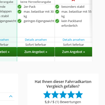
llerangabe
keine Herstellerangabe
ende
2er-Pack
besonders stabil
max.
sklappen
kg
max. belastbar mit 30
max. belastbar mit 55
 stabil
übe
kg
kg
Ver
Eigengewicht
geringes Eigengewicht
kein Packband
Han
erforderlich
vor
ansehen
Details ansehen
Details ansehen
eferbar
Sofort lieferbar
Sofort lieferbar
Sof
ebot »
Zum Angebot »
Zum Angebot »
Zu
Hat Ihnen dieser Fahrradkarton
Vergleich gefallen?
5,0 / 5
(1) Bewertungen