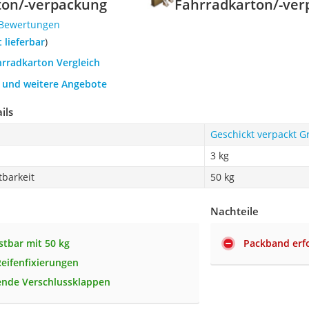
ton/-verpackung
Fahrradkarton/-ve
 Bewertungen
t lieferbar
)
hrradkarton Vergleich
h und weitere Angebote
ils
Geschickt verpackt G
3 kg
barkeit
50 kg
Nachteile
stbar mit 50 kg
Packband erfo
Reifenfixierungen
ende Verschlussklappen