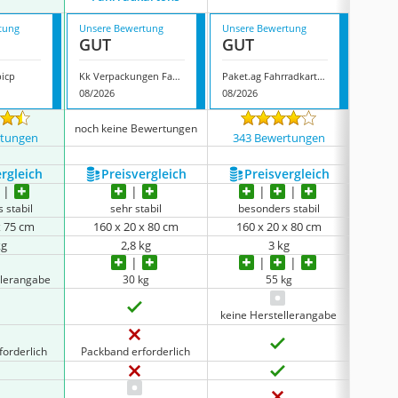
tung
Unsere Bewertung
Unsere Bewertung
Unsere
GUT
GUT
GUT
bicp
Kk Verpackungen Fahrradkartons
Paket.ag Fahrradkarton
Ratiof
08/2026
08/2026
07/202
noch keine Bewertungen
rtungen
343 Bewertungen
112
ergleich
Preis­vergleich
Preis­vergleich
P
 stabil
sehr stabil
besonders stabil
x 75 cm
160 x 20 x 80 cm
160 x 20 x 80 cm
135
kg
2,8 kg
3 kg
llerangabe
30 kg
55 kg
keine Herstellerangabe
forderlich
Packband erforderlich
Packb