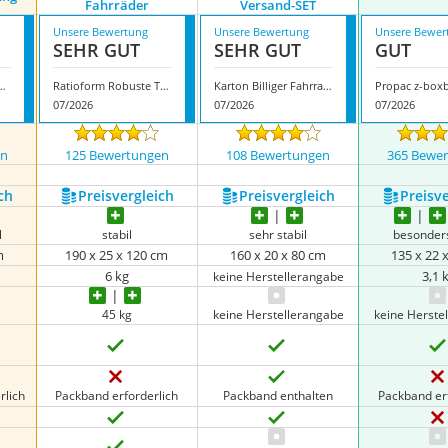
Fahrräder
Versand-SET
Unsere Bewertung
Unsere Bewertung
Unsere Bewer
SEHR GUT
SEHR GUT
GUT
packt Fahrradverpackung
Ratioform Robuste Transportbox für Fahrräder
Karton Billiger Fahrradverpackung Versand-SET
Propac z-box
07/2026
07/2026
07/2026
en
125 Bewertungen
108 Bewertungen
365 Bewe
ch
Preis­vergleich
Preis­vergleich
Preis­v
l
stabil
sehr stabil
besonders
m
190 x 25 x 120 cm
160 x 20 x 80 cm
135 x 22 
6 kg
3,1 
keine Herstellerangabe
45 kg
keine Herstellerangabe
keine Herste
rlich
Packband erforderlich
Packband enthalten
Packband er