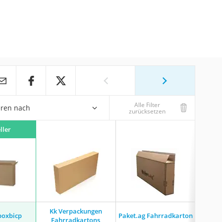
Alle Filter
eren nach
zurücksetzen
ller
Kk Verpackungen
boxbicp
Paket.ag Fahrradkarton
Rat
Fahrradkartons