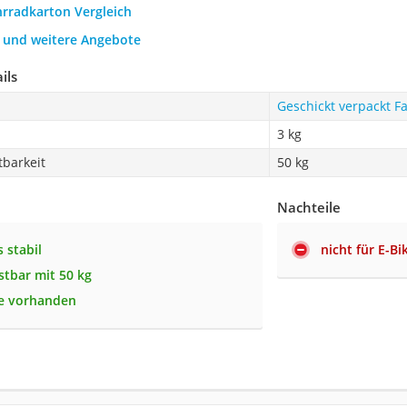
hrradkarton Vergleich
h und weitere Angebote
ils
Geschickt verpackt 
3 kg
barkeit
50 kg
Nachteile
 stabil
nicht für E-Bi
stbar mit 50 kg
fe vorhanden