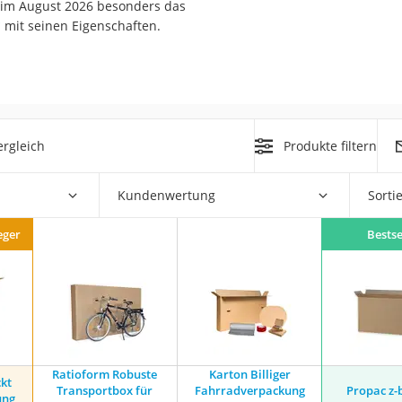
 im August 2026 besonders das
erren
*
mit seinen Eigenschaften.
llen
rgleich
Produkte filtern
r
Kundenwertung
Sorti
eger
Bestse
rren
eiten
Ratioform Robuste
Karton Billiger
ckt
Transportbox für
Fahrradverpackung
Propac z-
ung