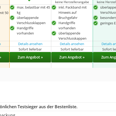
keine Herstellerangabe
keine Herste
l
max. belastbar mit 45
inkl. Packband mit
überlapp
kg
Hinweis auf
Verschlus
mit 50
überlappende
Bruchgefahr
besonders
Verschlussklappen
Handgriffe
geringes 
Handgriffe
vorhanden
vorhanden
überlappende
Verschlusskappen
n
Details ansehen
Details ansehen
Details 
r
Sofort lieferbar
Sofort lieferbar
Sofort li
»
Zum Angebot »
Zum Angebot »
Zum Ang
nlichen Testsieger aus der Bestenliste.
rpackung