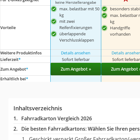
keine Herstellerangabe
max. belastbar mit 50
besonders stabi
kg
max. belastbar 
mit zwei
kg
Vorteile
Reifenfixierungen
Handgriffe
überlappende
vorhanden
Verschlussklappen
Weitere Produktinfos
Details ansehen
Details ansehe
Lieferzeit
*
Sofort lieferbar
Sofort lieferba
Zum Angebot »
Zum Angebot 
Zum Angebot
*
Erhältlich bei
*
Inhaltsverzeichnis
Fahrradkarton Vergleich 2026
Die besten Fahrradkartons:
Wählen Sie Ihren persö
Geschickt verpackt Großer Fahrradkarton/-ve