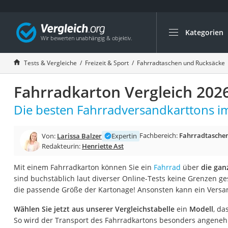
Kategorien
Die beliebtesten V
Freizeit & Sport
Tests & Vergleiche
Freizeit & Sport
Fahrradtaschen und Rucksäcke
Gartentrampolin
Fahrradkarton Vergleich 202
Trampolin
Metalldetektor
Die besten Fahrradversandkarttons im
Eufab-Fahrradträg
Fachbereich:
Fahrradtaschen
Von:
Larissa Balzer
Expertin
Trampolin 366 cm
Redakteurin:
Henriette Ast
Fahrradschloss
Mit einem Fahrradkarton können Sie ein
Fahrrad
über
die gan
Aluminium-Koffer
sind buchstäblich laut diverser Online-Tests keine Grenzen g
Futterboot
die passende Größe der Kartonage! Ansonsten kann ein Versand
Air Bike
Wählen Sie jetzt aus unserer Vergleichstabelle
ein
Modell
, da
E-Bike-Dreirad
So wird der Transport des Fahrradkartons besonders angeneh