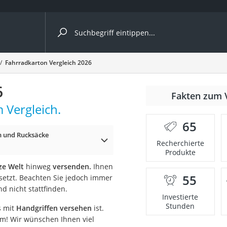
ergleiche nach Kategorie
Fahrradkarton Vergleich 2026
6
Fakten zum 
 Vergleich.
er
65
 und Rucksäcke
Recherchierte
Produkte
ze Welt
hinweg
versenden.
Ihnen
55
esetzt. Beachten Sie jedoch immer
 nicht stattfinden.
Investierte
Stunden
s mit
Handgriffen versehen
ist.
m! Wir wünschen Ihnen viel