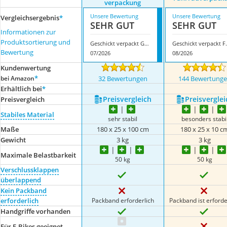
verpackung
Unsere Bewertung
Unsere Bewertung
Vergleichsergebnis
*
SEHR GUT
SEHR GUT
Informationen zur
Produktsortierung und
Geschickt verpackt Großer Fahrradkarton/-verpackung
Geschickt ver
Bewertung
07/2026
08/2026
Kundenwertung
*
bei Amazon
32 Bewertungen
144 Bewertung
Erhältlich bei
*
Preis­vergleich
Preis­verglei
Preis­vergleich
Stabiles Material
sehr stabil
besonders stabi
Maße
180 x 25 x 100 cm
180 x 25 x 10 c
Gewicht
3 kg
3 kg
Maximale Belastbarkeit
50 kg
50 kg
Verschlussklappen
überlappend
Kein Packband
Packband erforderlich
Packband ist erforde
erforderlich
Handgriffe vorhanden
Für E-Bikes geeignet