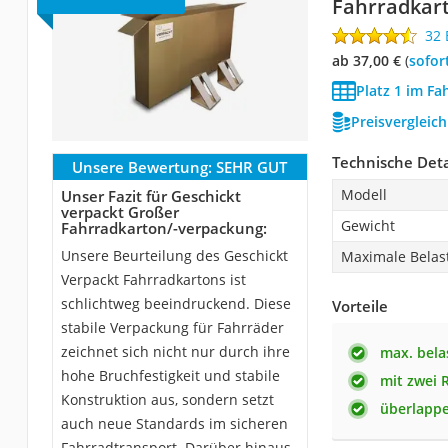
Fahrradkar
32
ab 37,00 €
(
Sofor
Platz 1 im Fa
Preisvergleic
Technische Deta
Unsere Bewertung:
SEHR GUT
Modell
Unser Fazit für Geschickt
verpackt Großer
Gewicht
Fahrradkarton/-verpackung:
Unsere Beurteilung des Geschickt
Maximale Belast
Verpackt Fahrradkartons ist
schlichtweg beeindruckend. Diese
Vorteile
stabile Verpackung für Fahrräder
zeichnet sich nicht nur durch ihre
max. bela
hohe Bruchfestigkeit und stabile
mit zwei 
Konstruktion aus, sondern setzt
überlapp
auch neue Standards im sicheren
Fahrradtransport. Darüber hinaus