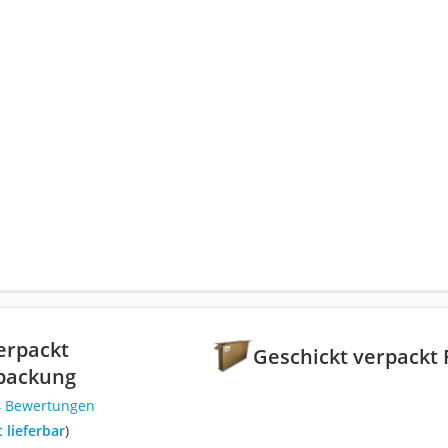
erpackt
Geschickt verpackt
packung
4 Bewertungen
t lieferbar
)