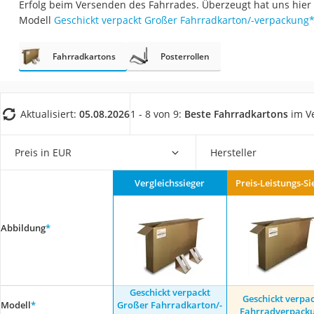
Erfolg beim Versenden des Fahrrades. Überzeugt hat uns hier
Trekkingschuhe H
Modell
Geschickt verpackt Großer Fahrradkarton/-verpackung
Reisetasche mit Ro
Klimmzugstation
Fahrradkartons
Posterrollen
Koffer
Nachtsichtgerät
Aktualisiert:
05.08.2026
1 - 8 von 9:
Beste Fahrradkartons
im Ve
Faltschloss
Handgepäck-Koffe
Preis in EUR
Hersteller
Vibrationsplatte
Vergleichssieger
Preis-Leistungs-Si
Wanderschuhe He
Sicherheitsweste R
Abbildung
*
Service
Geschickt verpackt
Geschickt verpa
Modell
*
Großer Fahrradkarton/-
Fahrradverpack