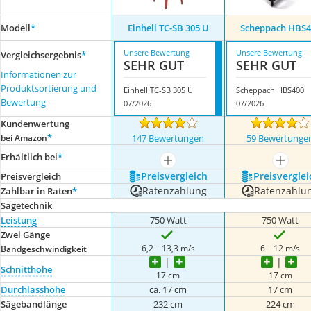
Modell
*
Einhell TC-SB 305 U
Scheppach HBS4
Unsere Bewertung
Unsere Bewertung
Vergleichsergebnis
*
SEHR GUT
SEHR GUT
Informationen zur
Produktsortierung und
Einhell TC-SB 305 U
Scheppach HBS400
Bewertung
07/2026
07/2026
Kundenwertung
*
bei Amazon
147 Bewertungen
59 Bewertunge
Erhältlich bei
*
mehr anzeigen
mehr a
Preis­vergleich
Preis­verglei
Preis­vergleich
Ratenzahlung
Ratenzahlu
Zahlbar in Raten
*
Sägetechnik
Leistung
750 Watt
750 Watt
Zwei Gänge
6,2 – 13,3 m/s
6 – 12 m/s
Bandgeschwindigkeit
Schnitthöhe
17 cm
17 cm
Durchlasshöhe
ca. 17 cm
17 cm
Sägebandlänge
232 cm
224 cm