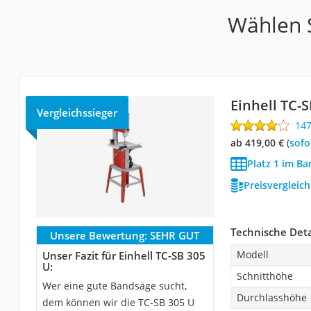
Wählen S
Einhell TC-
Vergleichssieger
14
ab 419,00 €
(
Sof
Platz 1 im Ba
Preisvergleic
Technische Deta
Unsere Bewertung:
SEHR GUT
Modell
Unser Fazit für Einhell TC-SB 305
U:
Schnitthöhe
Wer eine gute Bandsäge sucht,
Durchlasshöhe
dem können wir die TC-SB 305 U