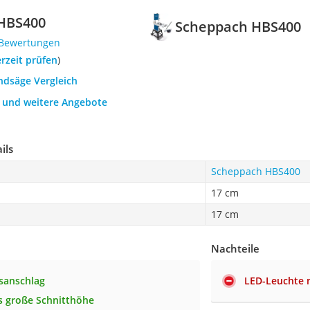
HBS400
Scheppach HBS400
 Bewertungen
erzeit prüfen
)
ndsäge Vergleich
h und weitere Angebote
ils
Scheppach HBS400
17 cm
17 cm
Nachteile
gsanschlag
LED-Leuchte 
 große Schnitthöhe