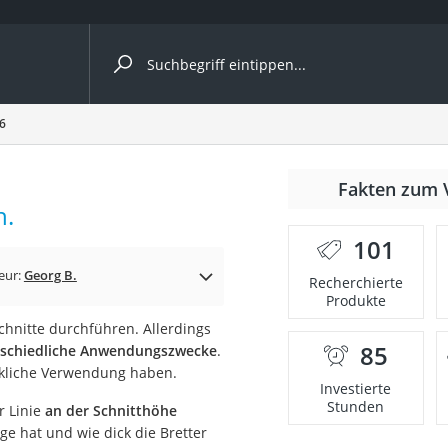
ergleiche nach Kategorie
6
nmäher
Fakten zum 
h.
s
101
er
eur:
Georg B.
Recherchierte
Produkte
gerät
chnitte durchführen. Allerdings
2 Innengeräte
85
erschiedliche Anwendungszwecke
.
irkliche Verwendung haben.
Investierte
Stunden
r Linie
an der Schnitthöhe
e
äge hat und wie dick die Bretter