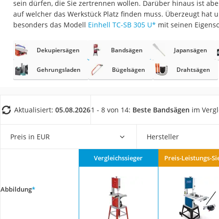
sein dürfen, die Sie zertrennen wollen. Darüber hinaus ist ab
Fliesenschneider
auf welcher das Werkstück Platz finden muss. Überzeugt hat u
Hochdruckreinige
besonders das Modell
Einhell TC-SB 305 U
*
mit seinen Eigens
Doppelschleifer
Dekupiersägen
Bandsägen
Japansägen
Überwachungska
Benzinrasenmäher 
Gehrungsladen
Bügelsägen
Drahtsägen
Akku-Laubsauger
Löschdecke
Aktualisiert:
05.08.2026
1 - 8 von 14:
Beste Bandsägen
im Vergl
Multimeter
Winterharte Palm
Preis in EUR
Hersteller
Gasdurchlauferhit
Vergleichssieger
Preis-Leistungs-Si
Service
Abbildung
*