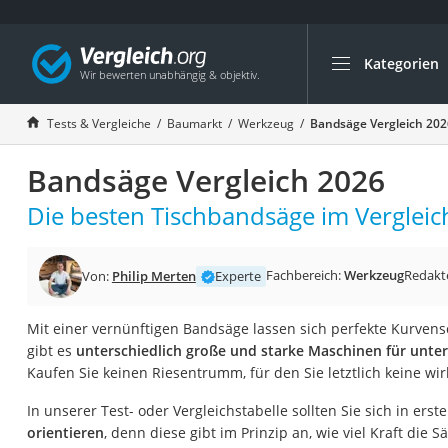
Kategorien
Die beliebtesten V
Baumarkt
Tests & Vergleiche
Baumarkt
Werkzeug
Bandsäge Vergleich 202
Tresor feuerfest
Bandsäge Vergleich 2026
Makita-Akku-Rase
Kappsäge
Die besten Tischbandsäge im Vergleic
Smartes Türschlos
Akku-Rasentrimm
Fachbereich:
Werkzeug
Redakt
Von:
Philip Merten
Experte
Feuchtigkeitsmess
Mit einer vernünftigen Bandsäge lassen sich perfekte Kurvens
Split-Klimaanlage 
gibt es
unterschiedlich große und starke Maschinen für unt
Pelletofen
Kaufen Sie keinen Riesentrumm, für den Sie letztlich keine w
Bohrmaschine
In unserer Test- oder Vergleichstabelle sollten Sie sich in erste
Tiefbrunnenpump
orientieren
, denn diese gibt im Prinzip an, wie viel Kraft die S