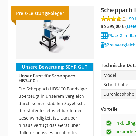
Scheppach 
Preis-Leistungs-Sieger
59
ab 399,00 €
(
Lief
Platz 2 im Ba
Preisvergleic
Technische Deta
Unsere Bewertung:
SEHR GUT
Modell
Unser Fazit für Scheppach
HBS400 :
Schnitthöhe
Die Scheppach HBS400 Bandsäge
Durchlasshöhe
überzeugt in unserem Vergleich
durch seinen stabilen Sägetisch,
Vorteile
der stufenlos einstellbar in der
Geschwindigkeit ist. Darüber
inkl. Län
hinaus verfügt das Gerät über
besonders
Rollen, sodass es problemlos