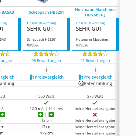
Holzmann Maschinen
h BASA3
Scheppach HBS261
Sche
HBS245HQ
tung
Unsere Bewertung
Unsere Bewertung
Unsere
UT
SEHR GUT
SEHR GUT
SEH
ASA3
Scheppach HBS261
Holzmann Maschinen HBS245HQ
Schepp
08/2026
08/2026
07/202
tungen
98 Bewertungen
21 Bewertungen
1487
ehr anzeigen
mehr anzeigen
mehr anzeigen
ergleich
Preis­vergleich
Preis­vergleich
P
zahlung
Ratenzahlung
att
550 Watt
375 Watt
m/s
12,5 m/s | 16,6 m/s
keine Herstellerangabe
keine 
cm
13 cm
keine Herstellerangabe
 cm
13 cm
keine Herstellerangabe
cm
179 cm
keine Herstellerangabe