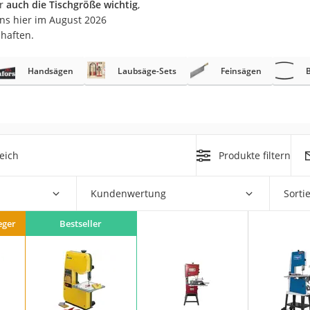
er
auch die Tischgröße wichtig
,
ns hier im August 2026
r
chaften.
Handsägen
Laubsäge-Sets
Feinsägen
mera
mit Elektrostart
eich
Produkte filtern
en
Kundenwertung
Sorti
zer
eger
Bestseller