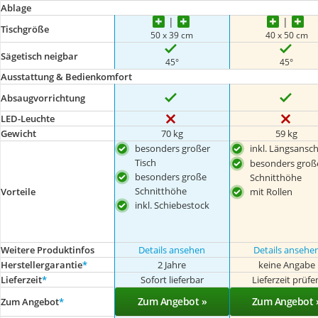
Ablage
Tischgröße
50 x 39 cm
40 x 50 cm
Sägetisch neigbar
45°
45°
Ausstattung & Bedienkomfort
Absaugvorrichtung
LED-Leuchte
Gewicht
70 kg
59 kg
besonders großer
inkl. Längsansch
Tisch
besonders groß
besonders große
Schnitthöhe
Schnitthöhe
Vorteile
mit Rollen
inkl. Schiebestock
Weitere Produktinfos
Details ansehen
Details ansehe
Herstellergarantie
*
2 Jahre
keine Angabe
Lieferzeit
*
Sofort lieferbar
Lieferzeit prüfe
Zum Angebot »
Zum Angebot 
Zum Angebot
*