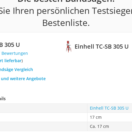
ie Ihren persönlichen Testsiege
Bestenliste.
SB 305 U
Einhell TC-SB 305 U
7 Bewertungen
ort lieferbar
)
ndsäge Vergleich
h und weitere Angebote
ils
Einhell TC-SB 305 U
17 cm
Ca. 17 cm