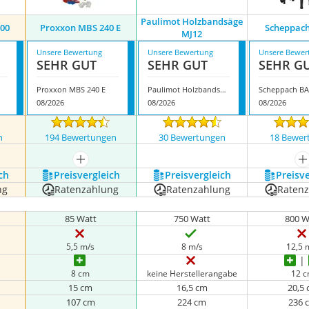
Paulimot Holzbandsäge
00
Proxxon MBS 240 E
Scheppac
MJ12
Unsere Bewertung
Unsere Bewertung
Unsere Bewer
SEHR GUT
SEHR GUT
SEHR G
Proxxon MBS 240 E
Paulimot Holzbandsäge MJ12
Scheppach B
08/2026
08/2026
08/2026
n
194 Bewertungen
30 Bewertungen
18 Bewer
nzeigen
mehr anzeigen
m
ch
Preis­vergleich
Preis­vergleich
Preis­v
ng
Ratenzahlung
Ratenzahlung
Raten
85 Watt
750 Watt
800 W
5,5 m/s
8 m/s
12,5 
8 cm
keine Herstellerangabe
12 
15 cm
16,5 cm
20,5
107 cm
224 cm
236 