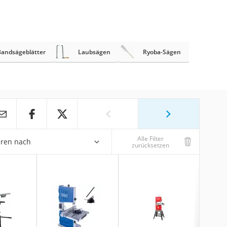
Bandsägeblätter
Laubsägen
Ryoba-Sägen
Alle Filter
eren nach
zurücksetzen