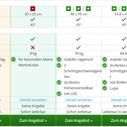
20 x 20 cm
48 x 39 cm
54,8 x 
45°
45°
45
8 kg
70 kg
69 
lag
für besonders kleine
stabiler Sägetisch
stabiler S
Werkstücke
e
2
stufenlos 
Schnittgeschwindigkei
Schnittge
ten
t
stufenlos
mit Rollen
höhenverstellbar
Lupe
mit LED
n
Details ansehen
Details ansehen
Details 
keine Angabe
keine Angabe
keine A
n
Sofort lieferbar
Sofort lieferbar
Lieferbar in w
»
Zum Angebot »
Zum Angebot »
Zum Ang