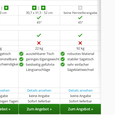
40 cm
30,7 x 31,5 - 52 cm
keine Herstellerangabe
°
45°
45°
keine 
kg
22 kg
92 kg
ägetisch
ausziehbarer Tisch
robustes Material
inkl
einstellbare
geringes Eigengewicht
stabiler Sägetisch
ger
schwindigkei
beidseitig geführte
sehr einfacher
Längsanschläge
Sägeblattwechsel
ansehen
Details ansehen
Details ansehen
Det
ngabe
keine Angabe
keine Angabe
k
enigen Tagen
Sofort lieferbar
Sofort lieferbar
Sof
ebot »
Zum Angebot »
Zum Angebot »
Zu