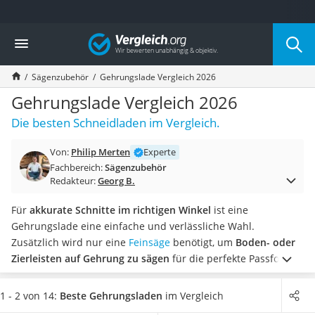
Die beliebtesten Vergleiche nach Kategorie
Vergleich
Baumarkt
Tresor feuerfest
Sägenzubehör
Gehrungslade Vergleich 2026
Makita-Akku-Rasenmäher
Kappsäge
Gehrungslade Vergleich 2026
Smartes Türschloss
Die besten Schneidladen im Vergleich.
Akku-Rasentrimmer
Feuchtigkeitsmessgerät
Von:
Philip Merten
Experte
Split-Klimaanlage 2 Innengeräte
Fachbereich:
Sägenzubehör
Pelletofen
Redakteur:
Georg B.
Bohrmaschine
Tiefbrunnenpumpe
Für
akkurate Schnitte im richtigen Winkel
ist eine
Fliesenschneider
Gehrungslade eine einfache und verlässliche Wahl.
Hochdruckreiniger
Zusätzlich wird nur eine
Feinsäge
benötigt, um
Boden- oder
Doppelschleifer
Zierleisten auf Gehrung zu sägen
für die perfekte Passform
Überwachungskamera
in Ecken.
In Tests im Internet finden sich Modelle aus ganz
Benzinrasenmäher mit Elektrostart
unterschiedlichen Materialien. Wählen Sie jetzt eine
1 - 2 von 14:
Beste Gehrungsladen
im Vergleich
Akku-Laubsauger
Gehrungslade aus Kunststoff
aus unserer Vergleichstabelle,