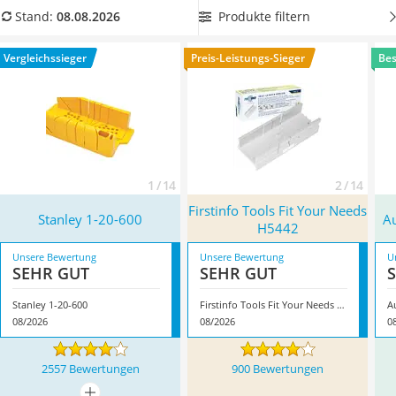
Löschdecke
wenn Sie sie nur gelegentlich nutzen wollen
für einfache
Produkte filtern
Stand:
08.08.2026
Multimeter
Heimwerker-Tätigkeiten
. Überzeugt hat uns hier im August
Winterharte Palmen
2026 besonders das Modell
Stanley 1-20-600
*
mit seinen
Vergleichssieger
Preis-Leistungs-Sieger
Bes
Gasdurchlauferhitzer
Eigenschaften.
Service
1 / 14
2 / 14
Firstinfo Tools Fit Your Needs
Stanley 1-20-600
A
H5442
Unsere Bewertung
Unsere Bewertung
U
SEHR GUT
SEHR GUT
Stanley 1-20-600
Firstinfo Tools Fit Your Needs H5442
A
08/2026
08/2026
0
2557 Bewertungen
900 Bewertungen