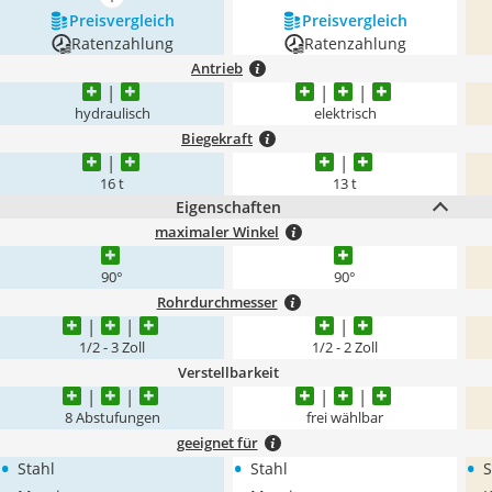
mehr anzeigen
Preis­vergleich
Preis­vergleich
Ratenzahlung
Ratenzahlung
Antrieb
hydraulisch
elektrisch
Biegekraft
16 t
13 t
Eigenschaften
maximaler Winkel
90°
90°
Rohrdurchmesser
1/2 - 3 Zoll
1/2 - 2 Zoll
Verstellbarkeit
8 Abstufungen
frei wählbar
geeignet für
•
•
•
Stahl
Stahl
S