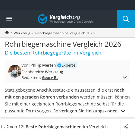
Die beliebtesten Vergleiche nach Kategorie
Vergleich
Baumarkt
Tresor feuerfest
Werkzeug
Rohrbiegemaschine Vergleich 2026
Makita-Akku-Rasenmäher
Kappsäge
Rohrbiegemaschine Vergleich 2026
Smartes Türschloss
Die besten Rohrbiegegeräte im Vergleich.
Akku-Rasentrimmer
Feuchtigkeitsmessgerät
Von:
Philip Merten
Experte
Split-Klimaanlage 2 Innengeräte
Fachbereich:
Werkzeug
Pelletofen
Redakteur:
Georg B.
Bohrmaschine
Tiefbrunnenpumpe
Statt gebogene Anschlussstücke einzusetzen, die erst
noch
Fliesenschneider
mit den geraden Rohren verbunden
werden müssen, können
Hochdruckreiniger
Sie mit einer geeigneten Rohrbiegemaschine selbst für die
Doppelschleifer
passende Form sorgen. So
verlegen Sie Heizungs- oder
Überwachungskamera
Wasserrohre exakt nach den Anforderungen
, die bei Ihnen
Benzinrasenmäher mit Elektrostart
zu Hause auftreten.
In unterschiedlichen Tests im Internet
1 - 2 von 12:
Beste Rohrbiegemaschinen
im Vergleich
Akku-Laubsauger
zeigt sich, dass vor allem eine
leichte Handhabung und ein