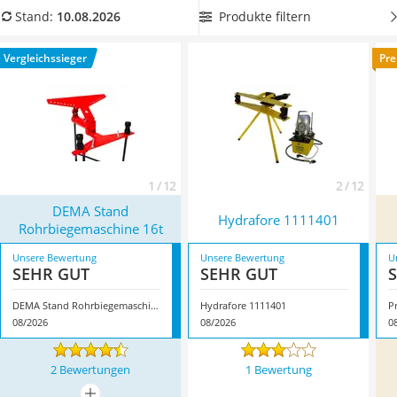
Löschdecke
gleichmäßiger Biegevorgang
von Vorteil sind. Kaufen Sie ein
Produkte filtern
Stand:
10.08.2026
Multimeter
Modell mit möglichst hoher Biegekraft aus unsere
Winterharte Palmen
Vergleichstabelle, damit Sie auch sehr stabile Rohre mühelos
Vergleichssieger
Pre
Gasdurchlauferhitzer
biegen können. Überzeugt hat uns hier im August 2026
Service
besonders das Modell
DEMA Stand Rohrbiegemaschine 16t
*
mit seinen Eigenschaften.
1 / 12
2 / 12
DEMA Stand
Hydrafore 1111401
Rohrbiegemaschine 16t
Unsere Bewertung
Unsere Bewertung
U
SEHR GUT
SEHR GUT
DEMA Stand Rohrbiegemaschine 16t
Hydrafore 1111401
P
08/2026
08/2026
0
2 Bewertungen
1 Bewertung