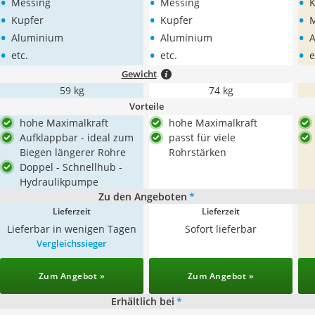
•
•
•
Messing
Messing
K
•
•
•
Kupfer
Kupfer
M
•
•
•
Aluminium
Aluminium
•
•
•
etc.
etc.
e
Gewicht
59 kg
74 kg
Vorteile
hohe Maximalkraft
hohe Maximalkraft
Aufklappbar - ideal zum
passt für viele
Biegen längerer Rohre
Rohrstärken
Doppel - Schnellhub -
Hydraulikpumpe
Zu den Angeboten
*
Lieferzeit
Lieferzeit
Lieferbar in wenigen Tagen
Sofort lieferbar
Vergleichssieger
Zum Angebot »
Zum Angebot »
Erhältlich bei
*