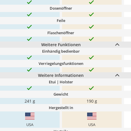
Dosenöffner
Feile
Flaschenöffner
Weitere Funktionen
Einhändig bedienbar
Verriegelungsfunktionen
Weitere Informationen
Etui | Holster
Gewicht
241 g
190 g
Hergestellt in
USA
USA