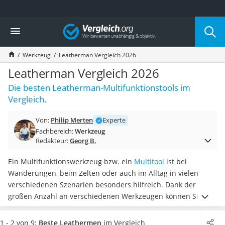
Die beliebtesten Vergleiche nach Kategorie
Vergleich
Baumarkt
Tresor feuerfest
Werkzeug
Leatherman Vergleich 2026
Makita-Akku-Rasenmäher
Kappsäge
Leatherman Vergleich 2026
Smartes Türschloss
Die besten Leatherman-Multifunktionstools im
Akku-Rasentrimmer
Vergleich.
Feuchtigkeitsmessgerät
Split-Klimaanlage 2 Innengeräte
Von:
Philip Merten
Experte
Pelletofen
Fachbereich:
Werkzeug
Bohrmaschine
Redakteur:
Georg B.
Tiefbrunnenpumpe
Fliesenschneider
Ein Multifunktionswerkzeug bzw. ein
Multitool
ist bei
Hochdruckreiniger
Wanderungen, beim Zelten oder auch im Alltag in vielen
Doppelschleifer
verschiedenen Szenarien besonders hilfreich. Dank der
Überwachungskamera
großen Anzahl an verschiedenen Werkzeugen können Sie
Benzinrasenmäher mit Elektrostart
laut diversen Online-Test
schneiden, sägen, feilen oder auch
Akku-Laubsauger
Flaschen öffnen
.
Wählen Sie jetzt aus unserer Produkttabelle
1 - 2 von 9:
Beste Leathermen
im Vergleich