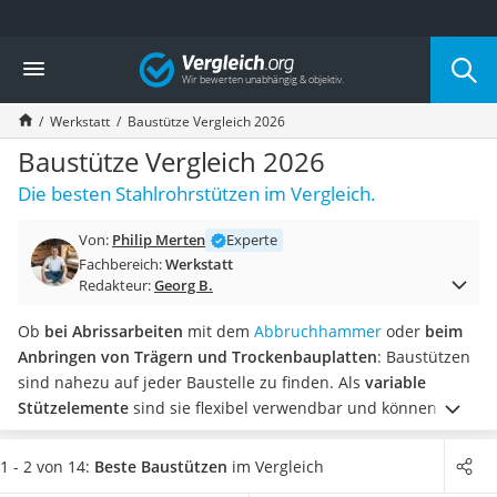
Die beliebtesten Vergleiche nach Kategorie
Vergleich
Baumarkt
Tresor feuerfest
Werkstatt
Baustütze Vergleich 2026
Makita-Akku-Rasenmäher
Kappsäge
Baustütze Vergleich 2026
Smartes Türschloss
Die besten Stahlrohrstützen im Vergleich.
Akku-Rasentrimmer
Feuchtigkeitsmessgerät
Von:
Philip Merten
Experte
Split-Klimaanlage 2 Innengeräte
Fachbereich:
Werkstatt
Pelletofen
Redakteur:
Georg B.
Bohrmaschine
Tiefbrunnenpumpe
Ob
bei Abrissarbeiten
mit dem
Abbruchhammer
oder
beim
Fliesenschneider
Anbringen von Trägern und Trockenbauplatten
: Baustützen
Hochdruckreiniger
sind nahezu auf jeder Baustelle zu finden. Als
variable
Doppelschleifer
Stützelemente
sind sie flexibel verwendbar und können
Überwachungskamera
somit zum Absichern bei diversen Bauvorhaben eingesetzt
Benzinrasenmäher mit Elektrostart
werden.
Tests im Internet berichten, dass
Baustützen mit
1 - 2 von 14:
Beste Baustützen
im Vergleich
Akku-Laubsauger
gummierten Platten
häufig im Trockenbau genutzt werden,