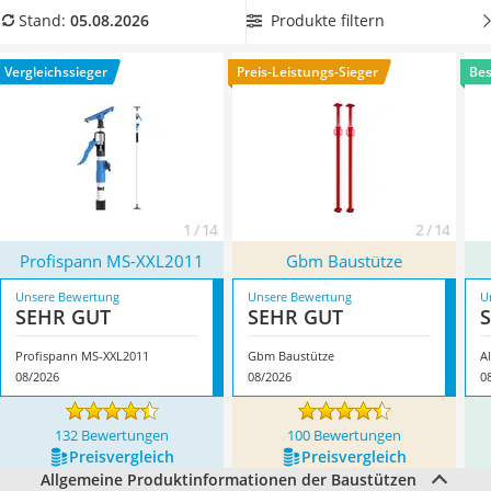
Löschdecke
um so die zu verarbeitenden
Materialien zu schonen
und
Produkte filtern
Stand:
05.08.2026
Multimeter
zudem ein
Verrutschen zu verhindern
. Wählen Sie jetzt aus
Winterharte Palmen
unserer Vergleichstabelle eine Baustütze aus robustem und
Vergleichssieger
Preis-Leistungs-Sieger
Bes
Gasdurchlauferhitzer
langlebigem Stahl. Überzeugt hat uns hier im August 2026
Service
besonders das Modell
Profispann MS-XXL2011
*
mit seinen
Eigenschaften.
1 / 14
2 / 14
Profispann MS-XXL2011
Gbm Baustütze
Unsere Bewertung
Unsere Bewertung
U
SEHR GUT
SEHR GUT
Profispann MS-XXL2011
Gbm Baustütze
A
08/2026
08/2026
0
132 Bewertungen
100 Bewertungen
Preis­vergleich
Preis­vergleich
Allgemeine Produktinformationen der Baustützen