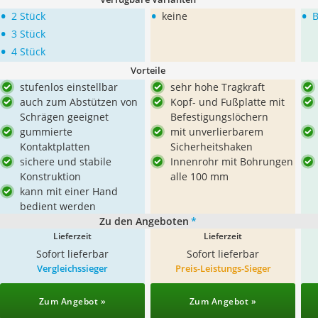
•
•
•
2 Stück
keine
B
•
3 Stück
•
4 Stück
Vorteile
stufenlos einstellbar
sehr hohe Tragkraft
auch zum Abstützen von
Kopf- und Fußplatte mit
Schrägen geeignet
Befestigungslöchern
gummierte
mit unverlierbarem
Kontaktplatten
Sicherheitshaken
sichere und stabile
Innenrohr mit Bohrungen
Konstruktion
alle 100 mm
kann mit einer Hand
bedient werden
Zu den Angeboten
*
Lieferzeit
Lieferzeit
Sofort lieferbar
Sofort lieferbar
Vergleichssieger
Preis-Leistungs-Sieger
Zum Angebot »
Zum Angebot »