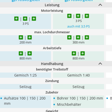
Leistung
Motorleistung
3 PS
3 PS
auch mit 3,5 PS
max. Lochdurchmesser
200 mm
300 mm
Arbeitstiefe
800 mm
800 mm
Handhabung
benötigter Treibstoff
Gemisch 1:25
Gemisch 1:40
Zündung
Seilzug
Seilzug
Zubehör
•
•
•
Aufsätze 100 | 150 | 200
Bohrer 100 | 150 | 200 mm
B
•
mm
Mischbehälter
Gewicht