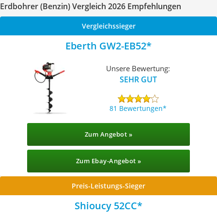
Erdbohrer (Benzin) Vergleich 2026 Empfehlungen
Vergleichssieger
Eberth ‎GW2-EB52
Unsere Bewertung:
SEHR GUT
81 Bewertungen
Zum Angebot »
Zum Ebay-Angebot »
Preis-Leistungs-Sieger
Shioucy 52CC