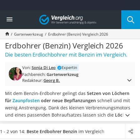
Die beliebtesten Vergleiche nach Kategorie
Vergleich
Baumarkt
Tresor feuerfest
Gartenwerkzeug
Erdbohrer (Benzin) Vergleich 2026
Makita-Akku-Rasenmäher
Kappsäge
Erdbohrer (Benzin) Vergleich 2026
Smartes Türschloss
Die besten Erdlochbohrer mit Benzin im Vergleich.
Akku-Rasentrimmer
Feuchtigkeitsmessgerät
Von:
Sonja Di Leo
Expertin
Split-Klimaanlage 2 Innengeräte
Fachbereich:
Gartenwerkzeug
Pelletofen
Redakteur:
Georg B.
Bohrmaschine
Tiefbrunnenpumpe
Mit dem Benzin-Erdbohrer gelingt das
Setzen von Löchern
Fliesenschneider
für
Zaunpfosten
oder neue Bepflanzungen
schnell und mit
Hochdruckreiniger
wenig Anstrengung. Dank des kleinen Verbrennungsmotors
Doppelschleifer
und eines passenden Bohraufsatzes lassen sich die
Löcher
Überwachungskamera
gleichmäßig, tief und zügig ausheben
.
Tests dazu im Internet
Benzinrasenmäher mit Elektrostart
zeigen eine Vielzahl unterschiedlicher Modelle. Wählen Sie
1 - 2 von 14:
Beste Erdbohrer Benzin
im Vergleich
Akku-Laubsauger
jetzt einen Erdbohrer aus unserer Vergleichstabelle mit