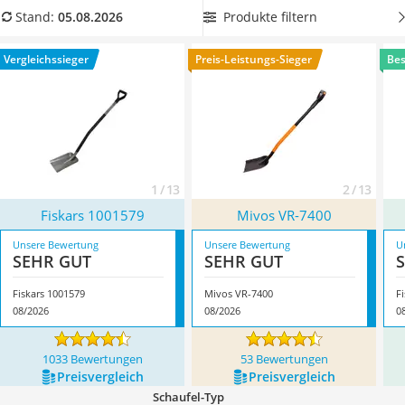
Löschdecke
(Garten-)Arbeit ein praktikables Hilfsmittel sein.
Wählen Sie
Produkte filtern
Stand:
05.08.2026
Multimeter
jetzt eine möglichst leichte Schaufel - dann sind Sie viel
Winterharte Palmen
effizeinter bei der Arbeit. Überzeugt hat uns hier im August
Vergleichssieger
Preis-Leistungs-Sieger
Bes
Gasdurchlauferhitzer
2026 besonders das Modell
Fiskars 1001579
*
mit seinen
Service
Eigenschaften.
1 / 13
2 / 13
Fiskars 1001579
Mivos ‎VR-7400
Unsere Bewertung
Unsere Bewertung
U
SEHR GUT
SEHR GUT
Fiskars 1001579
Mivos ‎VR-7400
F
08/2026
08/2026
0
1033 Bewertungen
53 Bewertungen
Preis­vergleich
Preis­vergleich
Schaufel-Typ