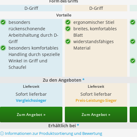
Form des Griffs
D-Griff
D-Griff
Vorteile
besonders
ergonomischer Stiel
rückenschonende
breites, komfortables
Arbeitshaltung durch D-
Blatt
Griff
widerstandsfähiges
besonders komfortables
Material
Handling durch spezielle
Winkel in Griff und
Schaufel
Zu den Angeboten
*
Lieferzeit
Lieferzeit
Sofort lieferbar
Sofort lieferbar
Vergleichssieger
Preis-Leistungs-Sieger
Zum Angebot »
Zum Angebot »
Erhältlich bei
*
ⓘ Informationen zur Produktsortierung und Bewertung