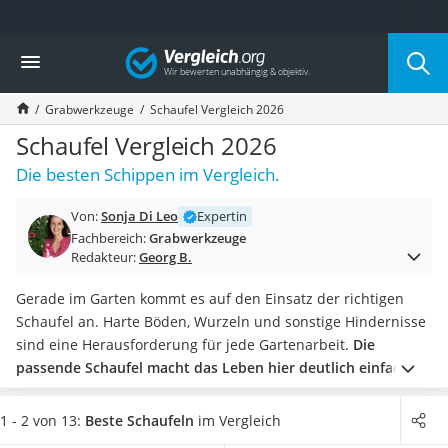
Die beliebtesten Vergleiche nach Kategorie
Vergleich
Baumarkt
Tresor feuerfest
Grabwerkzeuge
Schaufel Vergleich 2026
Makita-Akku-Rasenmäher
Kappsäge
Schaufel Vergleich 2026
Smartes Türschloss
Die besten Schippen im Vergleich.
Akku-Rasentrimmer
Feuchtigkeitsmessgerät
Von:
Sonja Di Leo
Expertin
Split-Klimaanlage 2 Innengeräte
Fachbereich:
Grabwerkzeuge
Pelletofen
Redakteur:
Georg B.
Bohrmaschine
Tiefbrunnenpumpe
Gerade im Garten kommt es auf den Einsatz der richtigen
Fliesenschneider
Schaufel an. Harte Böden, Wurzeln und sonstige Hindernisse
Hochdruckreiniger
sind eine Herausforderung für jede Gartenarbeit.
Die
Doppelschleifer
passende Schaufel macht das Leben hier deutlich einfacher.
Überwachungskamera
Verschiedene Tests im Internet haben gezeigt, dass
Benzinrasenmäher mit Elektrostart
beispielsweise ein
Erdbohrer
ein weiteres, der Gartenarbeit
1 - 2 von 13:
Beste Schaufeln
im Vergleich
Akku-Laubsauger
nützliches Werkzeug ist.
Diese können bei der