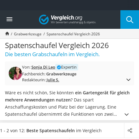
Die beliebtesten Vergleiche nach Kategorie
Vergleich
Baumarkt
Tresor feuerfest
Grabwerkzeuge
Spatenschaufel Vergleich 2026
Makita-Akku-Rasenmäher
Kappsäge
Spatenschaufel Vergleich 2026
Smartes Türschloss
Die besten Grabschaufeln im Vergleich.
Akku-Rasentrimmer
Feuchtigkeitsmessgerät
Von:
Sonja Di Leo
Expertin
Split-Klimaanlage 2 Innengeräte
Fachbereich:
Grabwerkzeuge
Pelletofen
Redakteurin:
Julie S.
Bohrmaschine
Tiefbrunnenpumpe
Wäre es nicht schön, Sie könnten
ein Gartengerät für gleich
Fliesenschneider
mehrere Anwendungen nutzen
? Das spart
Hochdruckreiniger
Anschaffungskosten und Platz bei der Lagerung. Eine
Doppelschleifer
Spatenschaufel übernimmt die Funktionen von zwei
Überwachungskamera
verschiedenen Geräten.
Tests im Internet zeigen, dass Sie
Benzinrasenmäher mit Elektrostart
dieses Gartengerät sowohl als
Spaten
als auch als Schaufel
1 - 2 von 12:
Beste Spatenschaufeln
im Vergleich
Akku-Laubsauger
nutzen können. Für
leichtes Eindringen in besonders harte