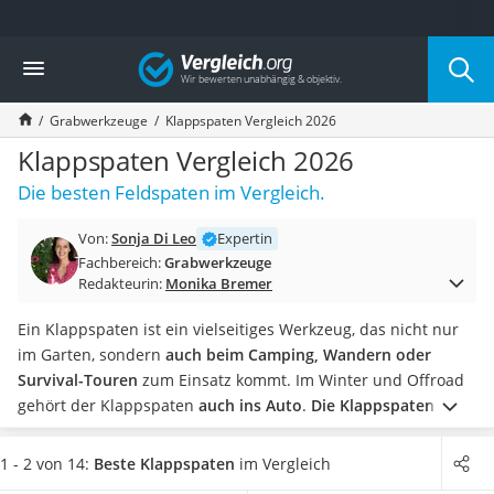
Die beliebtesten Vergleiche nach Kategorie
Vergleich
Baumarkt
Tresor feuerfest
Grabwerkzeuge
Klappspaten Vergleich 2026
Makita-Akku-Rasenmäher
Kappsäge
Klappspaten Vergleich 2026
Smartes Türschloss
Die besten Feldspaten im Vergleich.
Akku-Rasentrimmer
Feuchtigkeitsmessgerät
Von:
Sonja Di Leo
Expertin
Split-Klimaanlage 2 Innengeräte
Fachbereich:
Grabwerkzeuge
Pelletofen
Redakteurin:
Monika Bremer
Bohrmaschine
Tiefbrunnenpumpe
Ein Klappspaten ist ein vielseitiges Werkzeug, das nicht nur
Fliesenschneider
im Garten, sondern
auch beim Camping, Wandern oder
Hochdruckreiniger
Survival-Touren
zum Einsatz kommt. Im Winter und Offroad
Doppelschleifer
gehört der Klappspaten
auch ins Auto
.
Die Klappspaten in
Überwachungskamera
unserer Vergleichstabelle haben eine Transportlänge von
Benzinrasenmäher mit Elektrostart
bis zu 33 cm
und wiegen kaum mehr als ein Kilogramm.
1 - 2 von 14:
Beste Klappspaten
im Vergleich
Akku-Laubsauger
Damit finden sie in jedem
Rucksack
Platz.
Online-