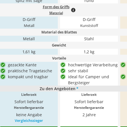
spitz mit Säge
rund
Form des Griffs
Material
D-Griff
D-Griff
Metall
Kunststoff
Material des Blattes
Metall
Stahl
Gewicht
1,61 kg
1,2 kg
Vorteile
gezackte Kante
hochwertige Verarbeitung
praktische Tragetasche
sehr stabil
kompakt und tragbar
ideal für Camper und
Bergsteiger
Zu den Angeboten
*
Lieferzeit
Lieferzeit
Sofort lieferbar
Sofort lieferbar
Herstellergarantie
Herstellergarantie
keine Angabe
2 Jahre
Vergleichssieger