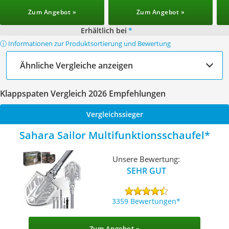
Zum Angebot »
Zum Angebot »
Erhältlich bei
*
ⓘ Informationen zur Produktsortierung und Bewertung
Ähnliche Vergleiche anzeigen
Klappspaten Vergleich 2026 Empfehlungen
Vergleichssieger
Sahara Sailor Multifunktionsschaufel
Unsere Bewertung:
SEHR GUT
3359 Bewertungen
Zum Angebot »