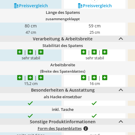
mehr anzeigen
Preis­vergleich
Preis­vergleich
Länge des Spatens
zusammengeklappt
80 cm
59 cm
47 cm
25 cm
Verarbeitung & Arbeitsbreite
Stabilität des Spatens
sehr stabil
sehr stabil
Arbeitsbreite
(Breite des Spatenblattes)
15,2 cm
16 cm
Besonderheiten & Ausstattung
als Hacke einsetzbar
inkl. Tasche
Sonstige Produktinformationen
Form des Spatenblattes