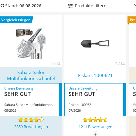
Löschdecke
Klappspaten-Tests geben folgenden Insider-Tipp
: Wenn Sie
Produkte filtern
Stand:
06.08.2026
Multimeter
einen Klappspaten mit integrierter Säge wählen, können Sie
Winterharte Palmen
damit auch mal einen störenden Ast entfernen. Überzeugt
Vergleichssieger
Pre
Gasdurchlauferhitzer
hat uns hier im August 2026 besonders das Modell
Sahara
Service
Sailor Multifunktionsschaufel
*
mit seinen Eigenschaften.
1 / 14
2 / 14
Sahara Sailor
Fiskars 1000621
Multifunktionsschaufel
Unsere Bewertung
Unsere Bewertung
U
SEHR GUT
SEHR GUT
Sahara Sailor Multifunktionsschaufel
Fiskars 1000621
Y
08/2026
07/2026
0
3359 Bewertungen
1211 Bewertungen