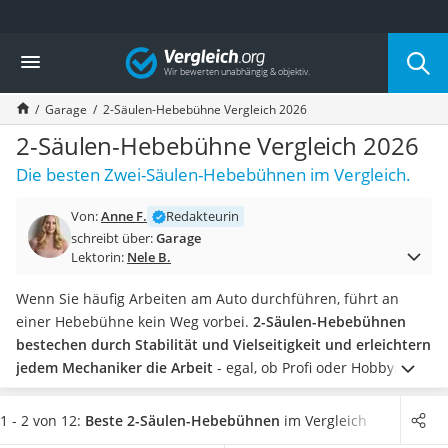
Die beliebtesten Vergleiche nach Kategorie
Vergleich
Auto & Motor
Fahrradträger-Anhängerkupplung (4 Fahrräder)
Garage
2-Säulen-Hebebühne Vergleich 2026
Fahrradträger
Fahrradträger (Anhängerkupplung)
2-Säulen-Hebebühne Vergleich 2026
Fahrradträger 3 Fahrräder
Die besten Zwei-Säulen-Hebebühnen im Vergleich.
Benzinkanister (20 l)
Dashcam
Von:
Anne F.
Redakteurin
Fahrradträger E-Bike
schreibt über:
Garage
Benzinkanister
Lektorin:
Nele B.
Marderschreck
Wagenheber 3t
Wenn Sie häufig Arbeiten am Auto durchführen, führt an
AGM-Batterie Wohnmobil
einer Hebebühne kein Weg vorbei.
2-Säulen-Hebebühnen
Thule-Fahrradträger
bestechen durch Stabilität und Vielseitigkeit und erleichtern
FM-Transmitter
jedem Mechaniker die Arbeit
- egal, ob Profi oder Hobbyist.
Sommerreifen 205/55 R16
Eine 2-Säulen-Hebebühne mit einer Hubhöhe von
Autobatterie-Ladegerät
mindestens 2 m schafft reichlich Platz zum Arbeiten und wird
1 - 2 von 12:
Beste 2-Säulen-Hebebühnen
im Vergleich
Starthilfe mit Kompressor
Ihren Praxis-Test bestehen.
Wählen Sie jetzt eine 2-Säulen-