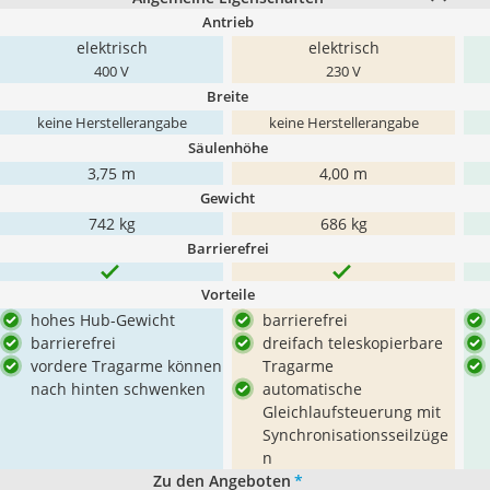
Antrieb
elektrisch
elektrisch
400 V
230 V
Breite
keine Herstellerangabe
keine Herstellerangabe
Säulenhöhe
3,75 m
4,00 m
Gewicht
742 kg
686 kg
Barrierefrei
Vorteile
hohes Hub-Gewicht
barrierefrei
barrierefrei
dreifach teleskopierbare
vordere Tragarme können
Tragarme
nach hinten schwenken
automatische
Gleichlaufsteuerung mit
Synchronisationsseilzüge
n
Zu den Angeboten
*