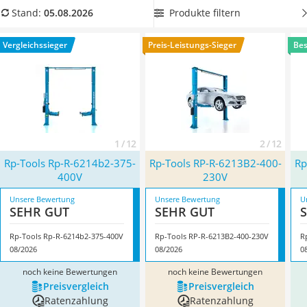
Alkoholtester
Hydraulikbühne aus unserer Vergleichstabelle, wenn Sie
Produkte filtern
Stand:
05.08.2026
Felgenbaum
nach einer schnellen und effizienten 2-Säulen-Hebebühne
Diesel-Additiv
suchen.
Überzeugt hat uns hier im August 2026 besonders
Vergleichssieger
Preis-Leistungs-Sieger
Bes
Wagenheber
das Modell
Rp-Tools ‎Rp-R-6214b2-375-400V
*
mit seinen
Service
Eigenschaften.
1 / 12
2 / 12
Rp-Tools ‎Rp-R-6214b2-375-
Rp-Tools ‎RP-R-6213B2-400-
Rp
400V
230V
Unsere Bewertung
Unsere Bewertung
U
SEHR GUT
SEHR GUT
Rp-Tools ‎Rp-R-6214b2-375-400V
Rp-Tools ‎RP-R-6213B2-400-230V
R
08/2026
08/2026
0
noch keine Bewertungen
noch keine Bewertungen
Preis­vergleich
Preis­vergleich
Ratenzahlung
Ratenzahlung