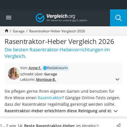
Die beliebtesten Vergleiche nach Kategorie
Vergleich
Auto & Motor
Fahrradträger-Anhängerkupplung (4 Fahrräder)
Garage
Rasentraktor-Heber Vergleich 2026
Fahrradträger
Fahrradträger (Anhängerkupplung)
Rasentraktor-Heber Vergleich 2026
Fahrradträger 3 Fahrräder
Die besten Rasentraktor-Hebevorrichtungen im
Benzinkanister (20 l)
Vergleich.
Dashcam
Fahrradträger E-Bike
Von:
Anne F.
Redakteurin
Benzinkanister
schreibt über:
Garage
Marderschreck
Lektorin:
Monique B.
Wagenheber 3t
AGM-Batterie Wohnmobil
Sie pflegen gerne Ihren eigenen Garten und benutzen für
Thule-Fahrradträger
Ihre Wiese einen
Rasentraktor
? Gängige Online-Tests zeigen,
FM-Transmitter
dass der Rasentraktor regelmäßig gereinigt werden sollte.
Sommerreifen 205/55 R16
Rasentraktor-Heber erleichtern diese Reinigung und eignen
Autobatterie-Ladegerät
sich zudem für die Feststellung von Problemen an Ihrem
Starthilfe mit Kompressor
Mäher.
So können Sie kleine Reparaturen problemlos selbst
1 - 2 von 14:
Beste Rasentraktor-Heber
im Vergleich