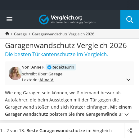
Die beliebtesten Vergleiche nach Kategorie
Vergleich
Auto & Motor
Fahrradträger-Anhängerkupplung (4 Fahrräder)
Garage
Garagenwandschutz Vergleich 2026
Fahrradträger
Fahrradträger (Anhängerkupplung)
Garagenwandschutz Vergleich 2026
Fahrradträger 3 Fahrräder
Die besten Türkantenschutze im Vergleich.
Benzinkanister (20 l)
Dashcam
Von:
Anne F.
Redakteurin
Fahrradträger E-Bike
schreibt über:
Garage
Benzinkanister
Lektorin:
Alina V.
Marderschreck
Wagenheber 3t
Wie eng Garagen sein können, weiß niemand besser als
AGM-Batterie Wohnmobil
Autofahrer, die beim Aussteigen mit der Tür gegen die
Thule-Fahrradträger
Garagenwand stoßen und sich Kratzer einfangen.
Mit einem
FM-Transmitter
Garagenwandschutz polstern Sie Ihre Garagenwände
und
Sommerreifen 205/55 R16
sorgen dafür, dass Lackschäden und
Polierschwämme
der
Autobatterie-Ladegerät
Vergangenheit angehören.
Diverse Online-Tests zeigen, dass
1 - 2 von 13:
Beste Garagenwandschutze
im Vergleich
Starthilfe mit Kompressor
Schutzmatten meist in Sets erhältlich sind. Bezogen auf die