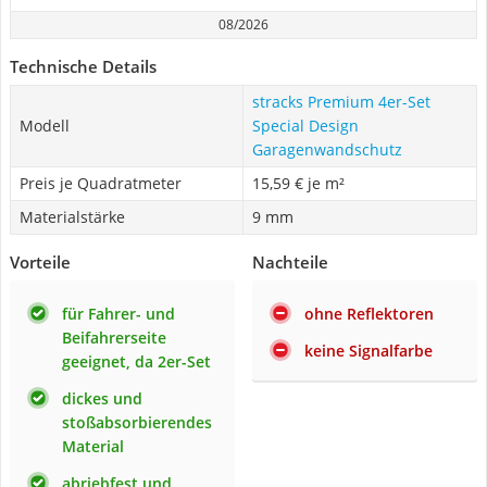
08/2026
Technische Details
stracks Premium 4er-Set
Modell
Special Design
Garagenwandschutz
Preis je Quadratmeter
15,59 € je m²
Materialstärke
9 mm
Vorteile
Nachteile
für Fahrer- und
ohne Reflektoren
Beifahrerseite
keine Signalfarbe
geeignet, da 2er-Set
dickes und
stoßabsorbierendes
Material
abriebfest und