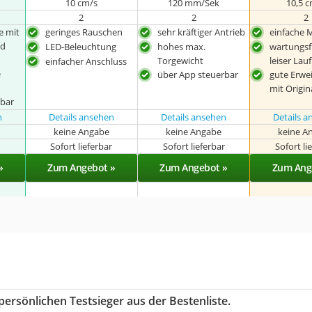
10 cm/s
120 mm/Sek
10,5 
2
2
2
e mit
geringes Rauschen
sehr kräftiger Antrieb
einfache 
nd
LED-Beleuchtung
hohes max.
wartungsf
Torgewicht
leiser Lauf
einfacher Anschluss
e
über App steuerbar
gute Erwei
mit Origi
lbar
n
Details ansehen
Details ansehen
Details 
keine Angabe
keine Angabe
keine A
r
Sofort lieferbar
Sofort lieferbar
Sofort li
»
Zum Angebot »
Zum Angebot »
Zum Ang
ersönlichen Testsieger aus der Bestenliste.