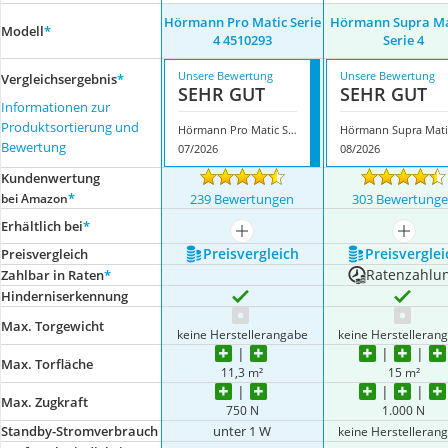
Hörmann Pro Matic Serie
Hörmann Supra Ma
Modell
*
4 4510293
Serie 4
Unsere Bewertung
Unsere Bewertung
Vergleichsergebnis
*
SEHR GUT
SEHR GUT
Informationen zur
Produktsortierung und
Hörmann Pro Matic Serie 4 4510293
H
Bewertung
07/2026
08/2026
Kundenwertung
*
bei Amazon
239 Bewertungen
303 Bewertung
Erhältlich bei
*
mehr anzeigen
mehr a
Preis­vergleich
Preis­verglei
Preis­vergleich
Ratenzahlu
Zahlbar in Raten
*
Hinderniserkennung
Max. Torgewicht
keine Herstellerangabe
keine Herstelleran
Max. Torfläche
11,3 m²
15 m²
Max. Zugkraft
750 N
1.000 N
Standby-Stromverbrauch
unter 1 W
keine Herstelleran