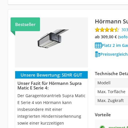
Hörmann Sup
Bestseller
30
ab 309,00 €
(
Sof
Platz 2 im Ga
Preisvergleic
Technische Deta
Unsere Bewertung:
SEHR GUT
Modell
Unser Fazit für Hörmann Supra
Matic E Serie 4:
Max. Torfläche
Der Garagentorantrieb Supra Matic
Max. Zugkraft
E Serie 4 von Hörmann kann
insbesondere mit einer
Vorteile
integrierten Hinderniserkennung
sowie einer kurzzeitigen
geeignet 