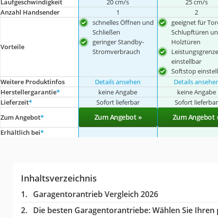
Laufgeschwindigkeit
20 cm/s
25 cm/s
Anzahl Handsender
1
2
schnelles Öffnen und
geeignet für Tor
Schließen
Schlupftüren u
geringer Standby-
Holztüren
Vorteile
Stromverbrauch
Leistungsgrenz
einstellbar
Softstop einstel
Weitere Produktinfos
Details ansehen
Details ansehe
Herstellergarantie
*
keine Angabe
keine Angabe
Lieferzeit
*
Sofort lieferbar
Sofort lieferba
Zum Angebot »
Zum Angebot 
Zum Angebot
*
Erhältlich bei
*
Inhaltsverzeichnis
Garagentorantrieb Vergleich 2026
Die besten Garagentorantriebe:
Wählen Sie Ihren p