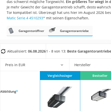
das schwerst mögliche Torgewicht.
Ein größeres Tor wiegt in
AGM-Batterie Woh
Je mehr Gewicht der Garagentorantrieb schafft, desto wahrschei
Thule-Fahrradträg
Tor kompatibel ist. Überzeugt hat uns hier im August 2026 b
Matic Serie 4 4510293
*
mit seinen Eigenschaften.
FM-Transmitter
Sommerreifen 205
Garagentoröffner
Garagentorantriebe
Autobatterie-Lade
Starthilfe mit Kom
Alkoholtester
Aktualisiert:
06.08.2026
1 - 8 von 13:
Beste Garagentorantrieb
Felgenbaum
Preis in EUR
Hersteller
Diesel-Additiv
Wagenheber
Vergleichssieger
Bestseller
Service
Abbildung
*