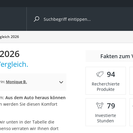
ergleiche nach Kategorie
gleich 2026
ängerkupplung (4 Fahrräder)
 2026
Fakten zum 
nhängerkupplung)
ergleich.
ahrräder
94
l)
rin:
Monique B.
Recherchierte
Produkte
im:
Aus dem Auto heraus können
ke
79
n werden Sie diesen Komfort
Investierte
Stunden
ir unten in der Tabelle die
Ebenso verraten wir Ihnen dort