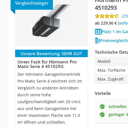
Vergleichssieger
4510293
23
ab 229,00 €
(
Sof
Platz 1 im Ga
Preisvergleic
Technische Deta
Unsere Bewertung:
SEHR GUT
Modell
Unser Fazit für Hörmann Pro
Matic Serie 4 4510293:
Max. Torfläche
Der Hörmann Garagentorantrieb
Max. Zugkraft
Pro Matic Serie 4 zeichnet sich im
Vergleich zu anderen Antrieben
Vorteile
durch seine hohe
Laufgeschwindigkeit von 20 cm/s
schnelles
aus und kann Garagentore mit
geringer
einer maximalen Fläche von 11,3
m² öffnen und schließen.