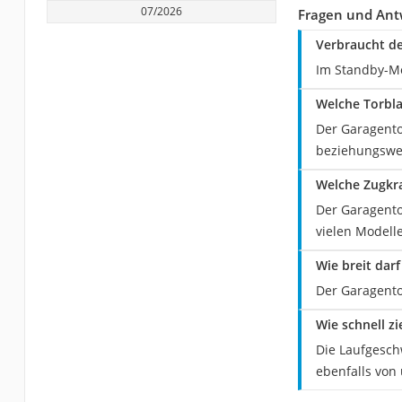
07/2026
Fragen und Ant
Verbraucht de
Im Standby-Mo
Welche Torbla
Der Garagento
beziehungswei
Welche Zugkra
Der Garagentor
vielen Modell
Wie breit dar
Der Garagento
Wie schnell z
Die Laufgesch
ebenfalls von