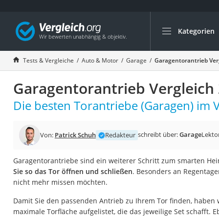
Kategorien
Die beliebtesten V
Auto & Motor
Tests & Vergleiche
Auto & Motor
Garage
Garagentorantrieb Ver
Fahrradträger-Anh
Garagentorantrieb Vergleich
Fahrradträger
Fahrradträger (A
Die besten Torantriebe (Garagen) im V
Fahrradträger 3 F
Benzinkanister (20 
schreibt über:
Garage
Lekto
Von:
Patrick Schuh
Redakteur
Dashcam
Garagentorantriebe sind ein weiterer Schritt zum smarten He
Fahrradträger E-Bi
Sie so das Tor öffnen und schließen
. Besonders an Regentage
Benzinkanister
nicht mehr missen möchten.
Marderschreck
Damit Sie den passenden Antrieb zu Ihrem Tor finden, haben w
Wagenheber 3t
maximale Torfläche aufgelistet, die das jeweilige Set schafft. 