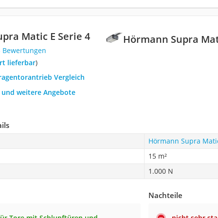
ra Matic E Serie 4
Hörmann Supra Mati
3 Bewertungen
ort lieferbar
)
ragentorantrieb Vergleich
h und weitere Angebote
ils
Hörmann Supra Matic
15 m²
1.000 N
Nachteile
für Tore mit Schlupftüren und
nicht sehr sta