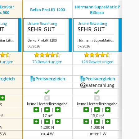
EcoStar
Hörmann SupraMatic P
Belko ProLift 1200
Gara
ic 500
BiSecur
tung
Unsere Bewertung
Unsere Bewertung
Unsere
UT
SEHR GUT
SEHR GUT
GUT
Hörmann EcoStar Liftronic 500
Belko ProLift 1200
Hörmann SupraMatic P BiSecur
08/2026
07/2026
08/202
rtungen
73 Bewertungen
126 Bewertungen
32 
ergleich
Preis­vergleich
Preis­vergleich
P
Ratenzahlung
kg
keine Herstellerangabe
keine Herstellerangabe
m²
17 m²
15,0 m²
 N
1.200 N
1.000 N
 6 W
ca. 4 W
unter 1 W