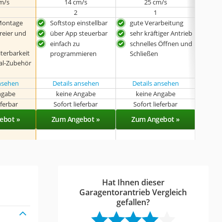
cm/s
14 cm/s
25 cm/s
2
1
Montage
Softstop einstellbar
gute Verarbeitung
einf
pro
reier und
über App steuerbar
sehr kräftiger Antrieb
mit 
einfach zu
schnelles Öffnen und
Sof
terbarkeit
programmieren
Schließen
leis
nal-Zubehör
ansehen
Details ansehen
Details ansehen
ngabe
keine Angabe
keine Angabe
eferbar
Sofort lieferbar
Sofort lieferbar
Sof
ebot »
Zum Angebot »
Zum Angebot »
Zu
Hat Ihnen dieser
Garagentorantrieb Vergleich
gefallen?