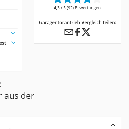
4,3 / 5
(92) Bewertungen
Garagentorantrieb-Vergleich teilen:
est
:
r aus der