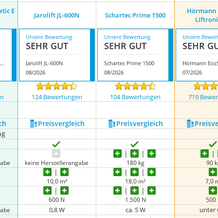
tic E
Hörmann 
Jarolift JL-600N
Schartec Prime 1500
Liftron
Unsere Bewertung
Unsere Bewertung
Unsere Bewer
SEHR GUT
SEHR GUT
SEHR G
örmann Supra Matic E Serie 4
Jarolift JL-600N
Schartec Prime 1500
08/2026
08/2026
07/2026
en
124 Bewertungen
104 Bewertungen
719 Bewe
nzeigen
ch
Preis­vergleich
Preis­vergleich
Preis­v
ng
gabe
keine Herstellerangabe
180 kg
90 
10,0 m²
18,0 m²
7,0 
600 N
1.500 N
500
0,8 W
ca. 5 W
unter
gabe