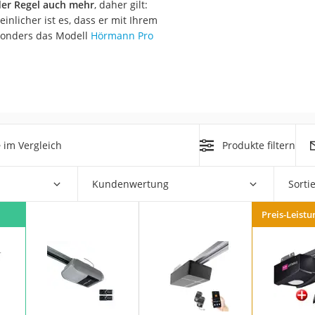
 der Regel auch mehr
, daher gilt:
nmobil
nlicher ist es, dass er mit Ihrem
er
esonders das Modell
Hörmann Pro
/55 R16
gerät
pressor
e
im Vergleich
Produkte filtern
Kundenwertung
Sorti
Preis-Leistu