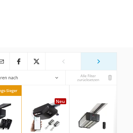
Alle Filter
eren nach
zurücksetzen
ngs-Sieger
Neu