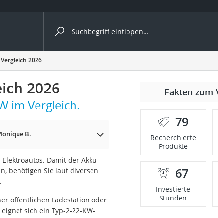
ergleiche nach Kategorie
Vergleich 2026
ängerkupplung (4 Fahrräder)
ich 2026
Fakten zum 
nhängerkupplung)
W im Vergleich.
ahrräder
79
l)
onique B.
Recherchierte
Produkte
 Elektroautos. Damit der Akku
ke
67
n, benötigen Sie laut diversen
.
Investierte
Stunden
er öffentlichen Ladestation oder
eignet sich ein Typ-2-22-KW-