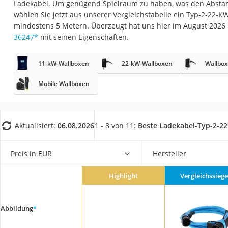
Ladekabel. Um genügend Spielraum zu haben, was den Abstand 
AGM-Batterie Woh
wählen Sie jetzt aus unserer Vergleichstabelle ein Typ-2-22-K
Thule-Fahrradträg
mindestens 5 Metern. Überzeugt hat uns hier im August 2026
36247
*
mit seinen Eigenschaften.
FM-Transmitter
Sommerreifen 205
11-kW-Wallboxen
22-kW-Wallboxen
Wallbo
Autobatterie-Lade
Mobile Wallboxen
Starthilfe mit Kom
Alkoholtester
Felgenbaum
Aktualisiert:
06.08.2026
1 - 8 von 11:
Beste Ladekabel-Typ-2-2
Diesel-Additiv
Preis in EUR
Hersteller
Wagenheber
Service
Highlight
Vergleichssiege
Abbildung
*