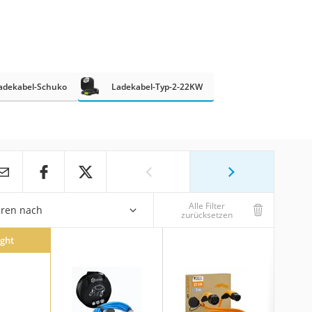
adekabel-Schuko
Ladekabel-Typ-2-22KW
Alle Filter
eren nach
zurücksetzen
ight