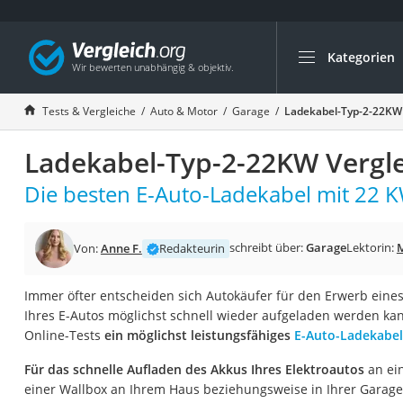
Kategorien
Die beliebtesten V
Auto & Motor
Tests & Vergleiche
Auto & Motor
Garage
Ladekabel-Typ-2-22KW 
Fahrradträger-Anh
Ladekabel-Typ-2-22KW Vergle
Fahrradträger
Fahrradträger (A
Die besten E-Auto-Ladekabel mit 22 K
Fahrradträger 3 F
Benzinkanister (20 
schreibt über:
Garage
Lektorin:
M
Von:
Anne F.
Redakteurin
Dashcam
Immer öfter entscheiden sich Autokäufer für den Erwerb eines
Fahrradträger E-Bi
Ihres E-Autos möglichst schnell wieder aufgeladen werden kan
Benzinkanister
Online-Tests
ein möglichst leistungsfähiges
E-Auto-Ladekabel
Marderschreck
Für das schnelle Aufladen des Akkus Ihres Elektroautos
an ein
Wagenheber 3t
einer Wallbox an Ihrem Haus beziehungsweise in Ihrer Garage 