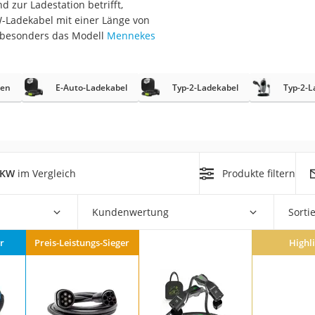
zur Ladestation betrifft,
nmobil
W-Ladekabel mit einer Länge von
er
 besonders das Modell
Mennekes
/55 R16
xen
E-Auto-Ladekabel
Typ-2-Ladekabel
Typ-2-L
gerät
pressor
2KW
im Vergleich
Produkte filtern
Kundenwertung
Sorti
r
Preis-Leistungs-Sieger
Highl