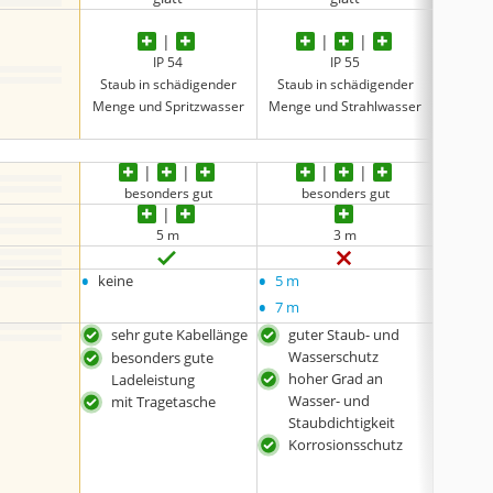
IP 54
IP 55
Staub in schädigender
Staub in schädigender
Staub
Menge und Spritzwasser
Menge und Strahlwasser
Menge 
besonders gut
besonders gut
be
5 m
3 m
•
•
•
keine
5 m
keine
•
7 m
sehr gute Kabellänge
guter Staub- und
CE-
Wasserschutz
zert
besonders gute
hoher Grad an
bes
Ladeleistung
Wasser- und
Kab
mit Tragetasche
Staubdichtigkeit
auc
Korrosionsschutz
bei
Tem
gee