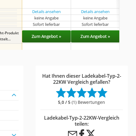
mit
Details ansehen
Details ansehen
Det
keine Angabe
keine Angabe
k
Sofort lieferbar
Sofort lieferbar
Sof
ght-Produkt
Zum Angebot »
Zum Angebot »
Zu
telt...
Hat Ihnen dieser Ladekabel-Typ-2-
22KW Vergleich gefallen?
5,0 / 5
(1) Bewertungen
Ladekabel-Typ-2-22KW-Vergleich
teilen: