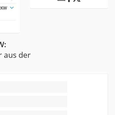
22KW
W:
r aus der