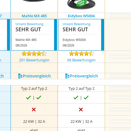
7
Mahle MX 485
Eidybox WS004
Unsere Bewertung
Unsere Bewertung
SEHR GUT
SEHR GUT
Mahle MX 485
Eidybox WS004
08/2026
08/2026
n
201 Bewertungen
66 Bewertungen
nzeigen
ch
Preis­vergleich
Preis­vergleich
2
Typ 2 auf Typ 2
Typ 2 auf Typ 2
22 KW | 32 A
22 KW | 32 A
glatt
glatt