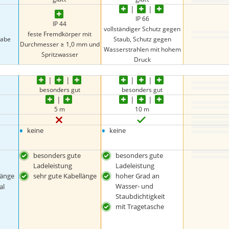
IP 66
IP 44
vollständiger Schutz gegen
feste Fremdkörper mit
gabe
Staub, Schutz gegen
Durchmesser ≥ 1,0 mm und
Wasserstrahlen mit hohem
Spritzwasser
Druck
besonders gut
besonders gut
5 m
10 m
•
•
keine
keine
besonders gute
besonders gute
Ladeleistung
Ladeleistung
länge
sehr gute Kabellänge
hoher Grad an
Wasser- und
al
Staubdichtigkeit
mit Tragetasche