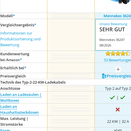
Modell
*
Mennekes 3624
Unsere Bewertung
Vergleichsergebnis
*
SEHR GUT
Informationen zur
Produktsortierung und
Mennekes 36247
Bewertung
08/2026
Kundenwertung
*
bei Amazon
53 Bewertunge
Erhältlich bei
*
mehr a
Preis­verglei
Preis­vergleich
Technik des Typ-2-22-KW-Ladekabels
Anschlüsse
Typ 2 auf Typ 
Laden an Ladesäulen |
Wallboxes
Laden an
Haushaltssteckdosen
Max. Leistung |
22 KW | 32 A
Stromstärke
Form
glatt