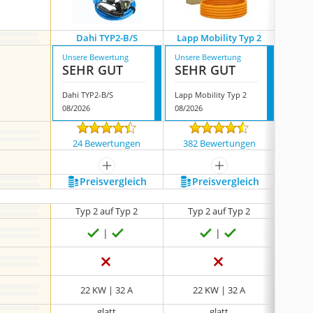
Dahi ‎TYP2-B/S
Lapp Mobility Typ 2
Tera 
Unsere Bewertung
Unsere Bewertung
Unsere
SEHR GUT
SEHR GUT
SEH
Dahi ‎TYP2-B/S
Lapp Mobility Typ 2
Tera F
08/2026
08/2026
07/202
24 Bewertungen
382 Bewertungen
23 
mehr anzeigen
mehr anzeigen
Preis­vergleich
Preis­vergleich
P
Typ 2 auf Typ 2
Typ 2 auf Typ 2
Ty
22 KW | 32 A
22 KW | 32 A
2
glatt
glatt