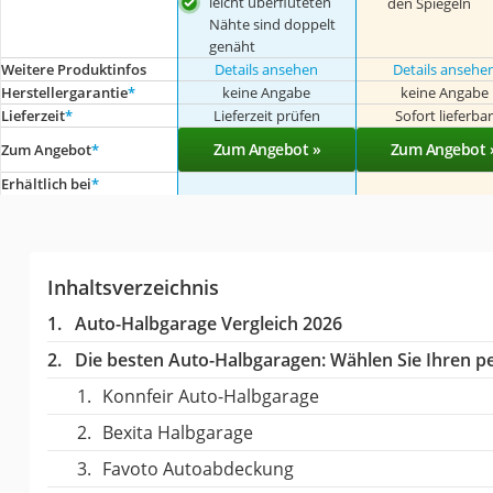
leicht überfluteten
den Spiegeln
Nähte sind doppelt
genäht
Weitere Produktinfos
Details ansehen
Details ansehe
Herstellergarantie
*
keine Angabe
keine Angabe
Lieferzeit
*
Lieferzeit prüfen
Sofort lieferba
Zum Angebot »
Zum Angebot 
Zum Angebot
*
Erhältlich bei
*
Inhaltsverzeichnis
Auto-Halbgarage Vergleich 2026
Die besten Auto-Halbgaragen:
Wählen Sie Ihren pe
Konnfeir Auto-Halbgarage
Bexita Halbgarage
Favoto Autoabdeckung