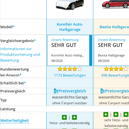
Konnfeir Auto-
Modell
*
Bexita Halbgar
Halbgarage
Unsere Bewertung
Unsere Bewertung
Vergleichsergebnis
*
SEHR GUT
SEHR GUT
Informationen zur
Produktsortierung und
Konnfeir Auto-Halbgarage
Bexita Halbgarage
Bewertung
08/2026
08/2026
Kundenwertung
*
bei Amazon
1173 Bewertungen
696 Bewertung
Erhältlich bei
*
Preis­vergleich
Preis­verglei
Preis­vergleich
wasserdichte Garage
wasserdichte Gar
Typ
ohne Carport nutzbar
ohne Carport nutz
Leistung
sehr hitze- und
Wetterfestigkeit
hitze- und kältebeständig
kältebeständig