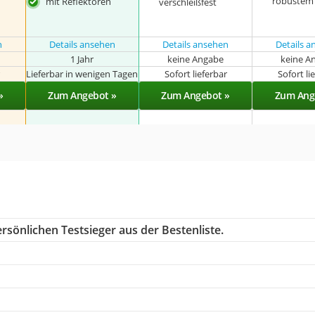
robustem
mit Reflektoren
verschleißfest
n
Details ansehen
Details ansehen
Details 
1 Jahr
keine Angabe
keine A
r
Lieferbar in wenigen Tagen
Sofort lieferbar
Sofort li
»
Zum Angebot »
Zum Angebot »
Zum Ang
rsönlichen Testsieger aus der Bestenliste.