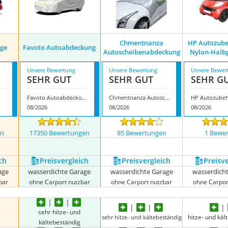
Chmentnanza
HP Autozube
age
Favoto Autoabdeckung
Autoscheibenabdeckung
Nylon-Halb
Unsere Bewertung
Unsere Bewertung
Unsere Bewer
SEHR GUT
SEHR GUT
SEHR G
Favoto Autoabdeckung
Chmentnanza Autoscheibenabdeckung
08/2026
08/2026
08/2026
en
17350 Bewertungen
85 Bewertungen
1 Bewe
ch
Preis­vergleich
Preis­vergleich
Preis­v
age
wasserdichte Garage
wasserdichte Garage
wasserdich
bar
ohne Carport nutzbar
ohne Carport nutzbar
ohne Carpor
sehr hitze- und
hitze- und käl
sehr hitze- und kältebeständig
kältebeständig