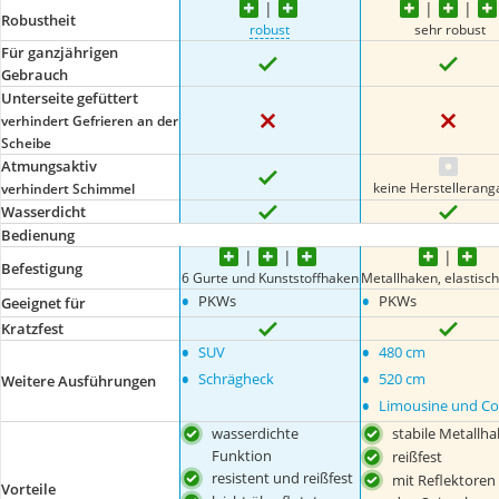
Robustheit
robust
sehr robust
Für ganzjährigen
Gebrauch
Unterseite gefüttert
verhindert Gefrieren an der
Scheibe
Atmungsaktiv
keine Herstelleran
verhindert Schimmel
Wasserdicht
Bedienung
Befestigung
6 Gurte und Kunststoffhaken
Metallhaken, elastisch
•
•
PKWs
PKWs
Geeignet für
Kratzfest
•
•
SUV
480 cm
•
•
Schrägheck
520 cm
Weitere Ausführungen
•
Limousine und C
wasserdichte
stabile Metallh
Funktion
reißfest
resistent und reißfest
mit Reflektoren
Vorteile