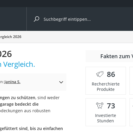
ergleiche nach Kategorie
rgleich 2026
ängerkupplung (4 Fahrräder)
026
Fakten zum 
nhängerkupplung)
 Vergleich.
ahrräder
86
l)
in:
Janina S.
Recherchierte
Produkte
ungen zu schützen
, sind weder
ke
73
garage bedeckt die
Abdeckungen aus robusten
Investierte
Stunden
efüttert sind, bis zu einfachen