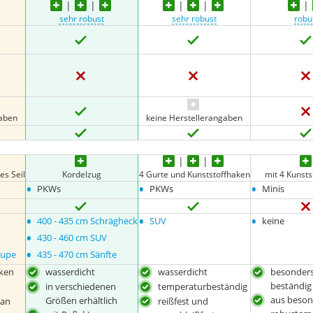
sehr robust
sehr robust
robu
gaben
keine Herstellerangaben
es Seil
Kordelzug
4 Gurte und Kunststoffhaken
mit 4 Kunst
•
•
•
PKWs
PKWs
Minis
•
•
•
400 - 435 cm Schrägheck
SUV
keine
•
430 - 460 cm SUV
•
oupe
435 - 470 cm Sänfte
aken
wasserdicht
wasserdicht
besonders
beständig
in verschiedenen
temperaturbeständig
aus beson
Größen erhältlich
 an
reißfest und