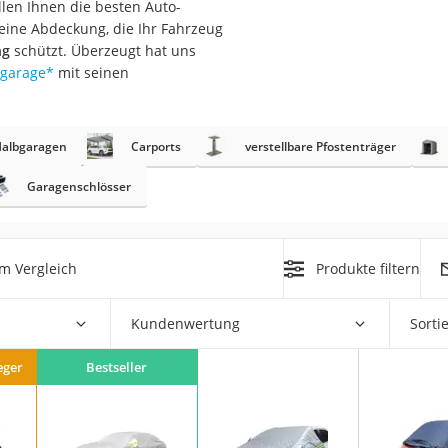
llen Ihnen die besten Auto-
nmobil
 eine Abdeckung, die Ihr Fahrzeug
er
ng
schützt. Überzeugt hat uns
bgarage
*
mit seinen
/55 R16
gerät
Halbgaragen
Carports
verstellbare Pfostenträger
pressor
Garagenschlösser
m Vergleich
Produkte filtern
Kundenwertung
Sorti
eger
Bestseller