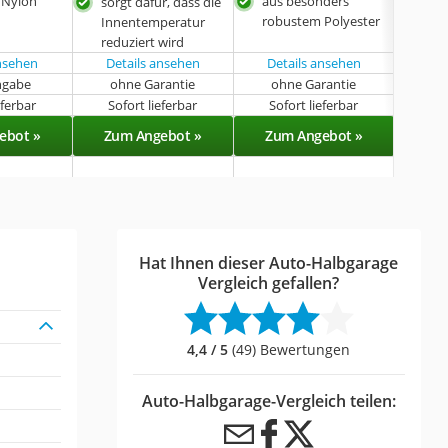
 Nylon
aus besonders
sorgt dafür, dass die
- 30
robustem Polyester
Innentemperatur
reduziert wird
ansehen
Details ansehen
Details ansehen
Det
ngabe
ohne Garantie
ohne Garantie
k
eferbar
Sofort lieferbar
Sofort lieferbar
Sof
ebot »
Zum Angebot »
Zum Angebot »
Zu
Hat Ihnen dieser Auto-Halbgarage
Vergleich gefallen?
4,4 / 5
(49) Bewertungen
Auto-Halbgarage-Vergleich teilen: