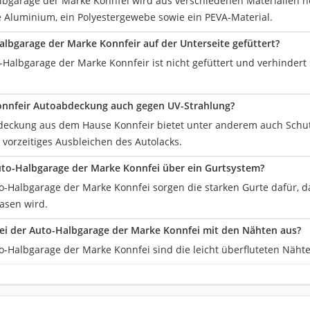
lbgarage der Marke Konnfei wird aus verschiedenen Materialien h
e Aluminium, ein Polyestergewebe sowie ein PEVA-Material.
Halbgarage der Marke Konnfeir auf der Unterseite gefüttert?
-Halbgarage der Marke Konnfeir ist nicht gefüttert und verhindert 
onnfeir Autoabdeckung auch gegen UV-Strahlung?
bdeckung aus dem Hause Konnfeir bietet unter anderem auch Schut
 vorzeitiges Ausbleichen des Autolacks.
uto-Halbgarage der Marke Konnfei über ein Gurtsystem?
to-Halbgarage der Marke Konnfei sorgen die starken Gurte dafür, 
asen wird.
bei der Auto-Halbgarage der Marke Konnfei mit den Nähten aus?
to-Halbgarage der Marke Konnfei sind die leicht überfluteten Näht