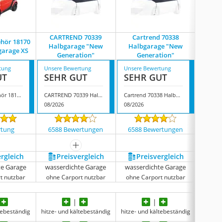
CARTREND 70339
Cartrend 70338
hör 18170
Halbgarage "New
Halbgarage "New
F
garage XS
Generation"
Generation"
tung
Unsere Bewertung
Unsere Bewertung
Unsere
UT
SEHR GUT
SEHR GUT
GUT
HP Autozubehör 18170 Nylon-Halbgarage XS
CARTREND 70339 Halbgarage "New Generation"
Cartrend 70338 Halbgarage "New Generation"
Filmer
08/2026
08/2026
08/202
rtung
6588 Bewertungen
6588 Bewertungen
92 
mehr anzeigen
ergleich
Preis­vergleich
Preis­vergleich
P
te Garage
wasserdichte Garage
wasserdichte Garage
wasse
t nutzbar
ohne Carport nutzbar
ohne Carport nutzbar
ohne 
tebeständig
hitze- und kältebeständig
hitze- und kältebeständig
hitze- 