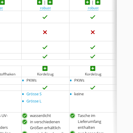
st
robust
robust
keine 
stoffhaken
Kordelzug
Kordelzug
mit 
•
•
•
PKWs
PKWs
PKWs
•
•
•
Grösse S
keine
keine
•
Grösse L
 UV-
wasserdicht
Tasche im
was
Lieferumfang
in verschiedenen
reiß
ders
enthalten
Größen erhältlich
kält