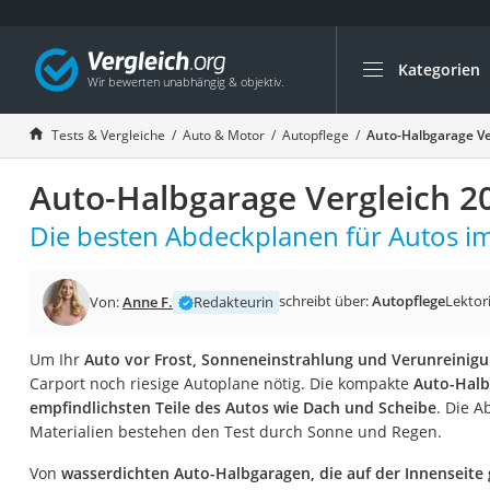
Kategorien
Die beliebtesten V
Auto & Motor
Tests & Vergleiche
Auto & Motor
Autopflege
Auto-Halbgarage Ve
Fahrradträger-Anh
Auto-Halbgarage Vergleich 2
Fahrradträger
Fahrradträger (A
Die besten Abdeckplanen für Autos im
Fahrradträger 3 F
Benzinkanister (20 
schreibt über:
Autopflege
Lektor
Von:
Anne F.
Redakteurin
Dashcam
Um Ihr
Auto vor Frost, Sonneneinstrahlung und Verunreinig
Fahrradträger E-Bi
Carport noch riesige Autoplane nötig. Die kompakte
Auto-Halb
Benzinkanister
empfindlichsten Teile des Autos wie Dach und Scheibe
. Die 
Materialien bestehen den Test durch Sonne und Regen.
Marderschreck
Wagenheber 3t
Von
wasserdichten Auto-Halbgaragen, die auf der Innenseite g