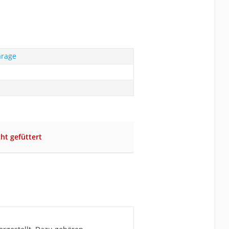
arage
cht gefüttert