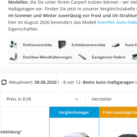
Modellen
, die Sie unter Ihrem Carport nutzen können - wir ste
AGM-Batterie Woh
Halbgaragen vor. Finden Sie jetzt in unserer Vergleichstabelle
Thule-Fahrradträg
im Sommer und Winter zuverlässig vor Frost und UV-Strahlu
hier im August 2026 besonders das Modell
Konnfeir Auto-Hal
FM-Transmitter
Eigenschaften.
Sommerreifen 205
Autobatterie-Lade
Drehtorantriebe
Schiebetorantriebe
Auto-
Starthilfe mit Kom
Dachbox-Wandhalterungen
Garagentor-Federn
Alkoholtester
Felgenbaum
Aktualisiert:
08.08.2026
1 - 8 von 12:
Beste Auto-Halbgaragen
i
Diesel-Additiv
Wagenheber
Preis in EUR
Hersteller
Service
Vergleichssieger
Preis-Leistungs-Si
Abbildung
*