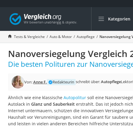
Kategorien
Die beliebtesten V
Auto & Motor
Tests & Vergleiche
Auto & Motor
Autopflege
Nanoversiegelung V
Fahrradträger-Anh
Nanoversiegelung Vergleich 
Fahrradträger
Fahrradträger (A
Die besten Polituren zur Nanoversiege
Fahrradträger 3 F
Benzinkanister (20 
schreibt über:
Autopflege
Lektor
Von:
Anne F.
Redakteurin
Dashcam
Ähnlich wie eine klassische
Autopolitur
soll eine Nanoversiege
Fahrradträger E-Bi
Autolack in
Glanz und Sauberkeit
erstrahlt. Das ist jedoch nic
Benzinkanister
Internet untermauern, schützen die innovativen Versiegelung
Haushalt vor Verunreinigungen, sind ein Garant für saubere u
Marderschreck
und leisten in vielen anderen Bereichen hilfreiche Unterstütz
Wagenheber 3t