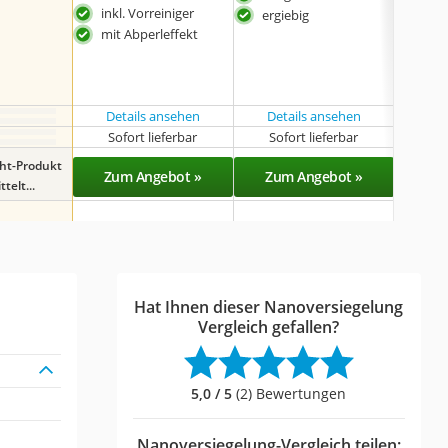
inkl. Vorreiniger
ergiebig
mit Abperleffekt
Details ansehen
Details ansehen
Det
Sofort lieferbar
Sofort lieferbar
Sof
ght-Produkt
Zum Angebot »
Zum Angebot »
Zu
telt...
Hat Ihnen dieser Nanoversiegelung
Vergleich gefallen?
5,0 / 5
(2) Bewertungen
Nanoversiegelung-Vergleich teilen: