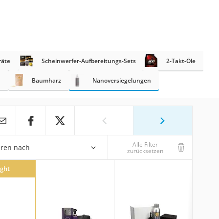
räte
Scheinwerfer-Aufbereitungs-Sets
2-Takt-Öle
n
Baumharz
Nanoversiegelungen
Alle Filter
eren nach
zurücksetzen
ight