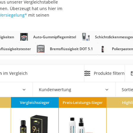
us unserer Vergleichstabelle
nmobil
nen. Überzeugt hat uns hier im
er
Versiegelung
*
mit seinen
/55 R16
igkeiten
Auto-Gummipflegemittel
Schichtdickenmessge
gerät
flüssigkeitstester
Bremsflüssigkeit DOT 5.1
Polierpaste
pressor
n
im Vergleich
Produkte filtern
Kundenwertung
Sorti
Vergleichssieger
Preis-Leistungs-Sieger
Highl