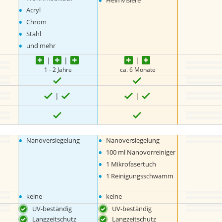
•
Helmvisiere
•
Acryl
•
Chrom
•
Stahl
•
und mehr
1 - 2 Jahre
ca. 6 Monate
•
•
Nanoversiegelung
Nanoversiegelung
•
100 ml Nanovorreiniger
•
1 Mikrofasertuch
•
1 Reinigungsschwamm
•
•
keine
keine
UV-beständig
UV-beständig
Langzeitschutz
Langzeitschutz