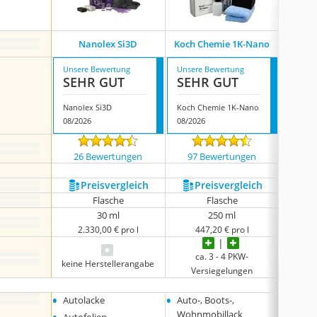
Heur
Nanolex Si3D
Koch Chemie 1K-Nano
V
Unsere Bewertung
Unsere Bewertung
Unsere
SEHR GUT
SEHR GUT
GUT
Nanolex Si3D
Koch Chemie 1K-Nano
08/2026
08/2026
07/202
26 Bewertungen
97 Bewertungen
394
Preis­vergleich
Preis­vergleich
P
Flasche
Flasche
30 ml
250 ml
2.330,00 € pro l
447,20 € pro l
2
ca. 3 - 4 PKW-
keine Herstellerangabe
Versiegelungen
•
•
•
Autolacke
Auto-, Boots-,
Glas
Wohnmobillack