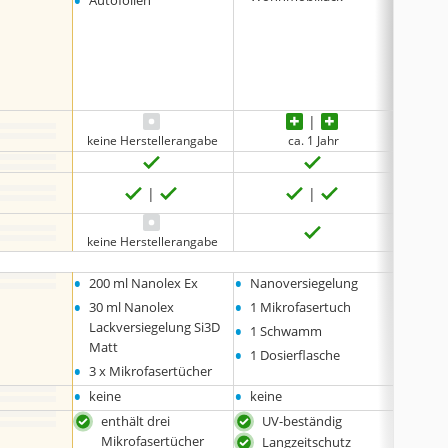
•
•
Autofolien
Keram
•
Dusch
•
Wasc
•
Fenst
•
und m
keine Herstellerangabe
ca. 1 Jahr
keine Herstellerangabe
•
•
•
200 ml Nanolex Ex
Nanoversiegelung
Nanov
•
•
•
30 ml Nanolex
1 Mikrofasertuch
Vorrei
•
Lackversiegelung Si3D
1 Schwamm
Matt
•
1 Dosierflasche
•
3 x Mikrofasertücher
•
•
•
keine
keine
keine
enthält drei
UV-beständig
Lan
Mikrofasertücher
Langzeitschutz
inkl