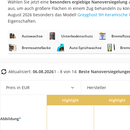
Wählen Sie jetzt eine
besonders ergiebige Nanoversiegelung
a
AGM-Batterie Woh
aus, um auch größere Flächen in einem Zug behandeln zu kön
Thule-Fahrradträg
August 2026 besonders das Modell
Greyghost 9H Keramische 
Eigenschaften.
FM-Transmitter
Sommerreifen 205
Autowachse
Unterbodenschutz
Bremsflüss
Autobatterie-Lade
Bremssattellacke
Auto-Sprühwachse
Brems
Starthilfe mit Kom
Alkoholtester
Felgenbaum
Aktualisiert:
06.08.2026
1 - 8 von 14:
Beste Nanoversiegelunge
Diesel-Additiv
Preis in EUR
Hersteller
Wagenheber
Service
Highlight
Highlight
Abbildung
*