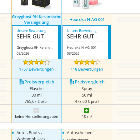
Greyghost 9H Keramische
Heureka N-AG-001
Versiegelung
Unsere Bewertung
Unsere Bewertung
SEHR GUT
SEHR GUT
Greyghost 9H Keramische Versiegelung
Heureka N-AG-001
08/2026
08/2026
1757 Bewertungen
118 Bewertungen
Preis­vergleich
Preis­vergleich
Flasche
Spray
30 ml
50 ml
765,67 € pro l
478,00 € pro l
keine Herstellerangaben
10 m²
•
•
Auto-, Boots-,
Autoscheiben
Wohnmobillack