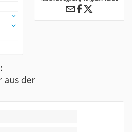
:
r aus der