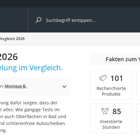
ergleiche nach Kategorie
ergleich 2026
ängerkupplung (4 Fahrräder)
2026
Fakten zum 
nhängerkupplung)
lung im Vergleich.
ahrräder
101
l)
in:
Monique B.
Recherchierte
Produkte
lung dafür sorgen, dass der
ke
85
ht alles: Wie gängige Tests im
en auch Oberflächen in Bad und
Investierte
nd schlierenfreie Autoscheiben
Stunden
ung.