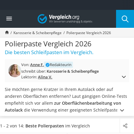
Die beliebtesten Vergleiche nach Kategorie
Vergleich
Auto & Motor
Fahrradträger-Anhängerkupplung (4 Fahrräder)
Karosserie & Scheibenpflege
Polierpaste Vergleich 2026
Fahrradträger
Fahrradträger (Anhängerkupplung)
Polierpaste Vergleich 2026
Fahrradträger 3 Fahrräder
Die besten Schleifpasten im Vergleich.
Benzinkanister (20 l)
Dashcam
Von:
Anne F.
Redakteurin
Fahrradträger E-Bike
schreibt über:
Karosserie & Scheibenpflege
Benzinkanister
Lektorin:
Alina V.
Marderschreck
Wagenheber 3t
Sie möchten gerne Kratzer in Ihrem Autolack oder auf
AGM-Batterie Wohnmobil
anderen Oberflächen entfernen? Laut gängigen Online-Tests
Thule-Fahrradträger
empfiehlt sich vor allem
zur Oberflächenbearbeitung von
FM-Transmitter
Autolack
die Verwendung einer geeigneten Schleifpaste.
Sommerreifen 205/55 R16
Diese können Sie mit einem Tuch oder einer
Poliermaschine
Autobatterie-Ladegerät
nutzen. Ebenfalls finden Sie Schleifpasten für Glas und
1 - 2 von 14:
Beste Polierpasten
im Vergleich
Starthilfe mit Kompressor
Metalle, um Kratzer oder andere Schäden ideal entfernen zu