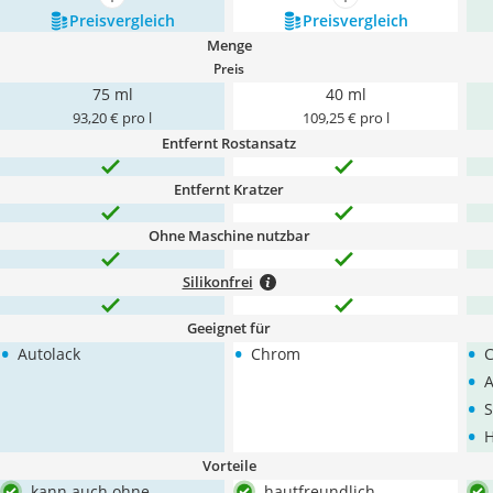
mehr anzeigen
mehr anzeigen
Preis­vergleich
Preis­vergleich
Menge
Preis
75 ml
40 ml
93,20 € pro l
109,25 € pro l
Entfernt Rostansatz
Entfernt Kratzer
Ohne Maschine nutzbar
Silikonfrei
Geeignet für
•
•
•
Autolack
Chrom
•
A
•
S
•
Vorteile
kann auch ohne
hautfreundlich