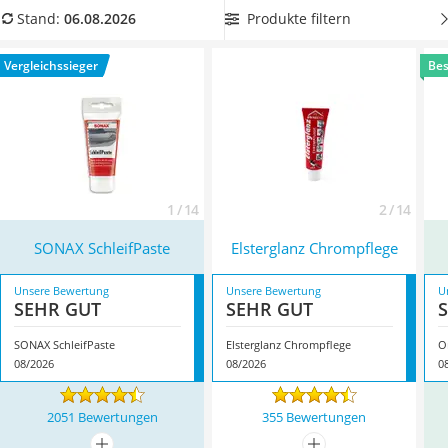
Alkoholtester
können.
Wählen Sie jetzt eine
Schleifpaste, welche Kratzer
Produkte filtern
Stand:
06.08.2026
Felgenbaum
entfernt
, aus unserer Vergleichstabelle, damit Sie sich auf
Diesel-Additiv
glänzende Oberflächen freuen können. Überzeugt hat uns
Vergleichssieger
Bes
Wagenheber
hier im August 2026 besonders das Modell
SONAX
Service
SchleifPaste
*
mit seinen Eigenschaften.
1 / 14
2 / 14
SONAX SchleifPaste
Elsterglanz Chrompflege
Unsere Bewertung
Unsere Bewertung
U
SEHR GUT
SEHR GUT
SONAX SchleifPaste
Elsterglanz Chrompflege
08/2026
08/2026
0
2051 Bewertungen
355 Bewertungen