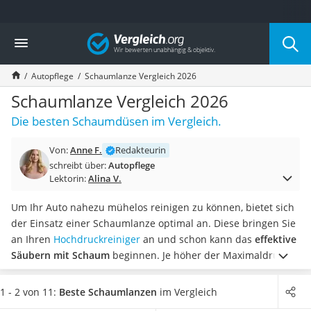
Die beliebtesten Vergleiche nach Kategorie
Vergleich
Auto & Motor
Fahrradträger-Anhängerkupplung (4 Fahrräder)
Autopflege
Schaumlanze Vergleich 2026
Fahrradträger
Fahrradträger (Anhängerkupplung)
Schaumlanze Vergleich 2026
Fahrradträger 3 Fahrräder
Die besten Schaumdüsen im Vergleich.
Benzinkanister (20 l)
Dashcam
Von:
Anne F.
Redakteurin
Fahrradträger E-Bike
schreibt über:
Autopflege
Benzinkanister
Lektorin:
Alina V.
Marderschreck
Wagenheber 3t
Um Ihr Auto nahezu mühelos reinigen zu können, bietet sich
AGM-Batterie Wohnmobil
der Einsatz einer Schaumlanze optimal an. Diese bringen Sie
Thule-Fahrradträger
an Ihren
Hochdruckreiniger
an und schon kann das
effektive
FM-Transmitter
Säubern mit Schaum
beginnen. Je höher der Maximaldruck
Sommerreifen 205/55 R16
der Lanze ist, desto einfacher gestaltet sich laut gängigen
Autobatterie-Ladegerät
Online-Tests die Reinigung.
Wählen Sie jetzt aus unserer
1 - 2 von 11:
Beste Schaumlanzen
im Vergleich
Starthilfe mit Kompressor
Vergleichstabelle eine
Schaumlanze mit einer großen