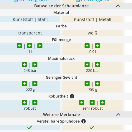
Bauweise der Schaumlanze
Material
Kunststoff | Stahl
Kunststoff | Metall
Farbe
transparent
weiß
Füllmenge
1 l
0,9 l
Maximaldruck
248 bar
220 bar
Geringes Gewicht
500 g
780 g
Robustheit
robust
sehr robust
Weitere Merkmale
Verstellbare Sprühdose