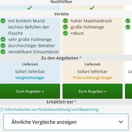
Nachfüllbar
Vorteile
mit breitem Mund:
hoher Maximaldruck
leichtes Befüllen der
große Füllmenge
Flasche
robust
sehr große Füllmenge
durchsichtiger Behälter
verstellbare Schaumdüse
Zu den Angeboten
*
Lieferzeit
Lieferzeit
Sofort lieferbar
Sofort lieferbar
L
Vergleichssieger
Preis-Leistungs-Sieger
Zum Angebot »
Zum Angebot »
Erhältlich bei
*
ⓘ Informationen zur Produktsortierung und Bewertung
Ähnliche Vergleiche anzeigen