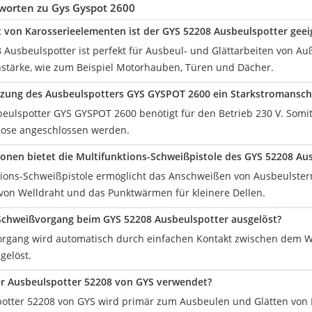
worten zu Gys Gyspot 2600
t von Karosserieelementen ist der GYS 52208 Ausbeulspotter geei
 Ausbeulspotter ist perfekt für Ausbeul- und Glättarbeiten von A
hstärke, wie zum Beispiel Motorhauben, Türen und Dächer.
utzung des Ausbeulspotters GYS GYSPOT 2600 ein Starkstromansc
beulspotter GYS GYSPOT 2600 benötigt für den Betrieb 230 V. Somi
dose angeschlossen werden.
onen bietet die Multifunktions-Schweißpistole des GYS 52208 Au
tions-Schweißpistole ermöglicht das Anschweißen von Ausbeulste
on Welldraht und das Punktwärmen für kleinere Dellen.
Schweißvorgang beim GYS 52208 Ausbeulspotter ausgelöst?
organg wird automatisch durch einfachen Kontakt zwischen dem 
gelöst.
er Ausbeulspotter 52208 von GYS verwendet?
otter 52208 von GYS wird primär zum Ausbeulen und Glätten von 