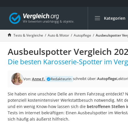
Kategorien
Die beliebtesten V
Auto & Motor
Tests & Vergleiche
Auto & Motor
Autopflege
Ausbeulspotter Ver
Fahrradträger-Anh
Ausbeulspotter Vergleich 20
Fahrradträger
Fahrradträger (A
Die besten Karosserie-Spotter im Verg
Fahrradträger 3 F
Benzinkanister (20 
schreibt über:
Autopflege
Lektor
Von:
Anne F.
Redakteurin
Dashcam
Sie haben eine unschöne Delle an Ihrem Fahrzeug entdeckt? Ni
Fahrradträger E-Bi
potenziell kostenintensiver Werkstattbesuch notwendig. Mit
Benzinkanister
und ein wenig Know-how lassen sich die
betroffenen Stellen i
Tests im Internet bekräftigen: Einen Ausbeulspotter im Werkst
Marderschreck
sich häufig als äußerst hilfreich.
Wagenheber 3t