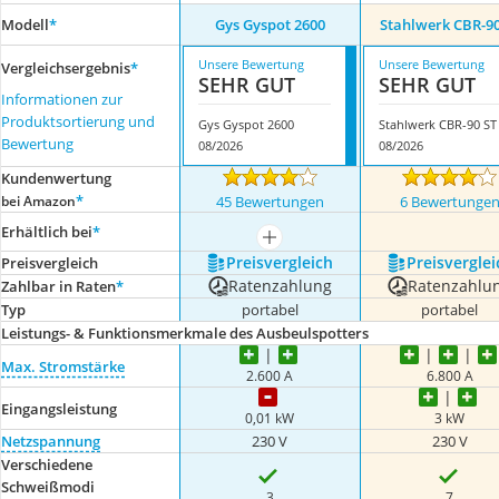
Modell
*
Gys Gyspot 2600
Stahlwerk CBR-90
Unsere Bewertung
Unsere Bewertung
Vergleichsergebnis
*
SEHR GUT
SEHR GUT
Informationen zur
Produktsortierung und
Gys Gyspot 2600
Stahlwerk CBR-90 ST
Bewertung
08/2026
08/2026
Kundenwertung
*
bei Amazon
45 Bewertungen
6 Bewertunge
Erhältlich bei
*
mehr anzeigen
Preis­vergleich
Preis­verglei
Preis­vergleich
Ratenzahlung
Ratenzahlu
Zahlbar in Raten
*
Typ
portabel
portabel
Leistungs- & Funktionsmerkmale des Ausbeulspotters
Max. Stromstärke
2.600 A
6.800 A
Eingangsleistung
0,01 kW
3 kW
Netzspannung
230 V
230 V
Verschiedene
Schweißmodi
3
7