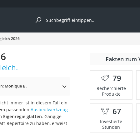
ergleiche nach Kategorie
gleich 2026
ängerkupplung (4 Fahrräder)
26
Fakten zum 
nhängerkupplung)
leich.
ahrräder
79
l)
in:
Monique B.
Recherchierte
Produkte
cht immer ist in diesem Fall ein
ke
67
 dem passenden
Ausbeulwerkzeug
n Eigenregie glätten
. Gängige
Investierte
att-Repertoire zu haben, erweist
Stunden