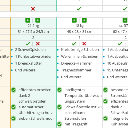
21,5 kg
18 kg
ca. 57
m
31 x 27,5 x 24,5 cm
48 x 28 x 31 cm
62 x 47 
2
1
2
•
•
•
e
2 Schweißpistolen
Kreisförmige Scheiben
1 Ausbeulh
•
•
•
nlifter
1 Kohlestabverbinder
Wellenlinien-Scheiben
1 Ausbeulkra
•
•
•
1 Dreiecksfutter
Dreiecks-Hammer
10 Ausbeuls
•
•
•
und weitere
Trägheitshammer
15 Unterleg
•
•
l
und weitere
und weitere
e
effizientes Arbeiten
intelligentes
besonder
dank 2
Temperaturüberwach
Stromstär
he
Schweißpistolen
ungssystem
effiziente
automatischer
Schweißpistole mit 20
dank 2
Überhitzungsschutz
einstellbaren
Schweißpi
sieben Schweißmodi
Stromstufen
integriert
mit Tragegriff
Kühlsyste