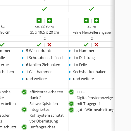
 kg
ca. 22,95 kg
23 kg
x 96 cm
35 x 19,5 x 20 cm
32 x
keine Herstellerangabe
2
2
•
•
•
ammer
5 Wellendrähte
1 x Hammer
keine
•
•
lle
1 Schraubenschlüssel
1 x Dichtung
•
•
terne
6 Krallen-Ziehhaken
1 x Feile
•
•
scheiben
1 Gleithammer
Sechsbackenhaken
•
•
und weitere
und weitere
s hohe
effizientes Arbeiten
LED-
bes
ke
dank 2
Digitalfensteranzeige
Str
s Arbeiten
Schweißpistolen
mit Tragegriff
effi
integriertes
dan
gute Wärmeableitung
stolen
Kühlsystem schützt
Sch
es
vor Überhitzung
effi
m schützt
umfangreiches
Küh