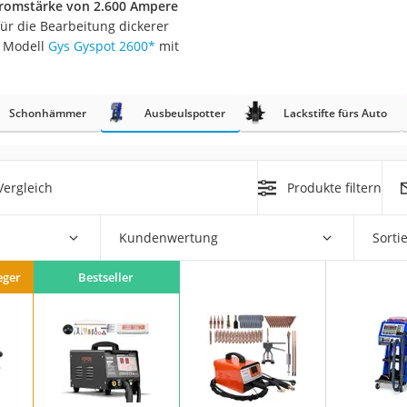
romstärke von 2.600 Ampere
nmobil
für die Bearbeitung dickerer
er
s Modell
Gys Gyspot 2600
*
mit
/55 R16
Schonhämmer
Ausbeulspotter
Lackstifte fürs Auto
gerät
pressor
ergleich
Produkte filtern
Kundenwertung
Sorti
eger
Bestseller