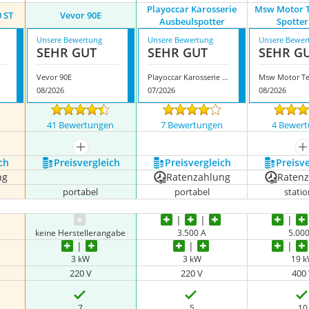
Playoccar Karosserie
Msw Motor T
 ST
Vevor 90E
Ausbeulspotter
Spotter
Unsere Bewertung
Unsere Bewertung
Unsere Bewer
SEHR GUT
SEHR GUT
SEHR G
Vevor 90E
Playoccar Karosserie Ausbeulspotter
08/2026
07/2026
08/2026
n
41 Bewertungen
7 Bewertungen
4 Bewer
mehr anzeigen
m
ch
Preis­vergleich
Preis­vergleich
Preis­v
ng
Ratenzahlung
Raten
portabel
portabel
stati
keine Herstellerangabe
3.500 A
5.00
3 kW
3 kW
19 
220 V
220 V
400
7
5
10