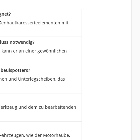
gnet?
ußenhautkarosserieelementen mit
hluss notwendig?
t kann er an einer gewöhnlichen
sbeulspotters?
rnen und Unterlegscheiben, das
Werkzeug und dem zu bearbeitenden
Fahrzeugen, wie der Motorhaube,