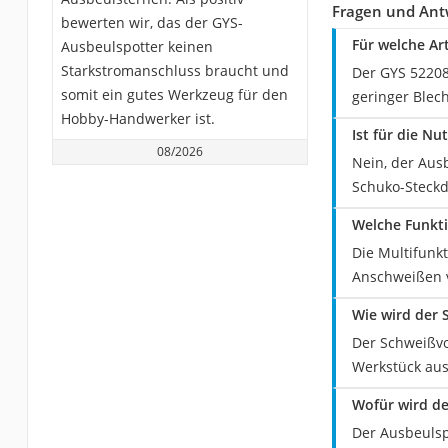
Fragen und Ant
bewerten wir, das der GYS-
Für welche Ar
Ausbeulspotter keinen
Starkstromanschluss braucht und
Der GYS 52208
somit ein gutes Werkzeug für den
geringer Blec
Hobby-Handwerker ist.
Ist für die N
08/2026
Nein, der Aus
Schuko-Steck
Welche Funkti
Die Multifunk
Anschweißen v
Wie wird der 
Der Schweißv
Werkstück aus
Wofür wird d
Der Ausbeulsp