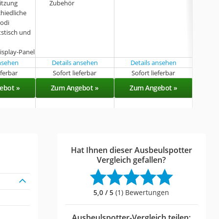
itzung
Zubehör
sie
hiedliche
odi
itstisch und
Display-Panel
ansehen
Details ansehen
Details ansehen
eferbar
Sofort lieferbar
Sofort lieferbar
Sof
ebot »
Zum Angebot »
Zum Angebot »
Zu
Hat Ihnen dieser Ausbeulspotter
Vergleich gefallen?
5,0 / 5
(1) Bewertungen
Ausbeulspotter-Vergleich teilen: