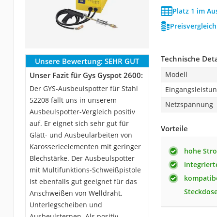
Platz 1 im Au
Preisvergleic
Technische Deta
Unsere Bewertung:
SEHR GUT
Modell
Unser Fazit für Gys Gyspot 2600:
Der GYS-Ausbeulspotter für Stahl
Eingangsleistu
52208 fällt uns in unserem
Netzspannung
Ausbeulspotter-Vergleich positiv
auf. Er eignet sich sehr gut für
Vorteile
Glätt- und Ausbeularbeiten von
Karosserieelementen mit geringer
hohe Str
Blechstärke. Der Ausbeulspotter
integrier
mit Multifunktions-Schweißpistole
kompatibe
ist ebenfalls gut geeignet für das
Steckdos
Anschweißen von Welldraht,
Unterlegscheiben und
Ausbeulsternen. Als positiv