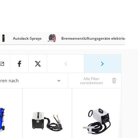
Autolack-Sprays
Bremsenentlüftungsgeräte elektrisch
Alle Filter
eren nach
zurücksetzen