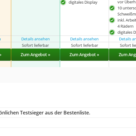
vor Überh
digitales Display
10 untersc
Schweißm
inkl. Arbe
4 Rädern
digitales 
n
Details ansehen
Details ansehen
Details 
r
Sofort lieferbar
Sofort lieferbar
Sofort li
»
Zum Angebot »
Zum Angebot »
Zum Ang
nlichen Testsieger aus der Bestenliste.