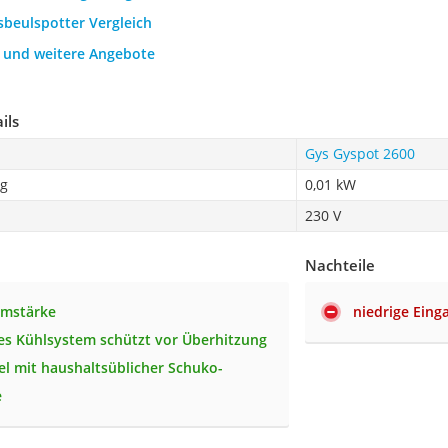
sbeulspotter Vergleich
h und weitere Angebote
ils
Gys Gyspot 2600
ng
0,01 kW
230 V
Nachteile
omstärke
niedrige Eing
tes Kühlsystem schützt vor Überhitzung
l mit haushaltsüblicher Schuko-
e