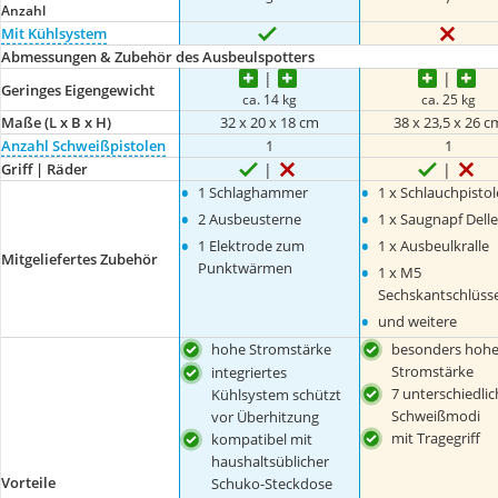
Anzahl
Mit Kühlsystem
Abmessungen & Zubehör des Ausbeulspotters
Geringes Eigengewicht
ca. 14 kg
ca. 25 kg
Maße (L x B x H)
32 x 20 x 18 cm
38 x 23,5 x 26 c
Anzahl Schweißpistolen
1
1
Griff | Räder
•
•
1 Schlaghammer
1 x Schlauchpistol
•
•
2 Ausbeusterne
1 x Saugnapf Delle
•
•
1 Elektrode zum
1 x Ausbeulkralle
Mitgeliefertes Zubehör
•
Punktwärmen
1 x M5
Sechskantschlüsse
•
und weitere
hohe Stromstärke
besonders hoh
Stromstärke
integriertes
7 unterschiedlic
Kühlsystem schützt
Schweißmodi
vor Überhitzung
mit Tragegriff
kompatibel mit
haushaltsüblicher
Vorteile
Schuko-Steckdose