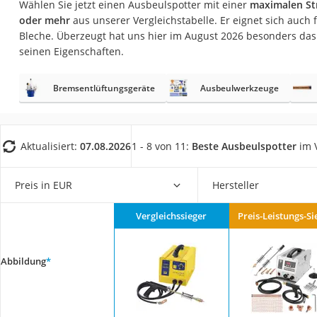
Wählen Sie jetzt einen Ausbeulspotter mit einer
maximalen St
AGM-Batterie Woh
oder mehr
aus unserer Vergleichstabelle. Er eignet sich auch 
Thule-Fahrradträg
Bleche. Überzeugt hat uns hier im August 2026 besonders da
seinen Eigenschaften.
FM-Transmitter
Sommerreifen 205
Bremsentlüftungsgeräte
Ausbeulwerkzeuge
Autobatterie-Lade
Starthilfe mit Kom
Alkoholtester
Aktualisiert:
07.08.2026
1 - 8 von 11:
Beste Ausbeulspotter
im V
Felgenbaum
Preis in EUR
Hersteller
Diesel-Additiv
Wagenheber
Vergleichssieger
Preis-Leistungs-Si
Service
Abbildung
*