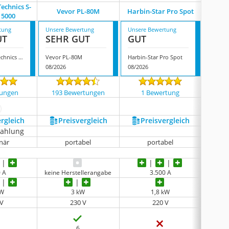
echnics S-
Vevor ‎PL-80M
Harbin-Star Pro Spot
V
 5000
tung
Unsere Bewertung
Unsere Bewertung
Unsere
UT
SEHR GUT
GUT
GUT
Msw Motor Technics S-Spotter 5000
Vevor ‎PL-80M
Harbin-Star Pro Spot
Vevor 
08/2026
08/2026
08/202
tungen
193 Bewertungen
1 Bewertung
6 
ehr anzeigen
ergleich
Preis­vergleich
Preis­vergleich
P
zahlung
onär
portabel
portabel
0 A
keine Herstellerangabe
3.500 A
kW
3 kW
1,8 kW
 V
230 V
220 V
6